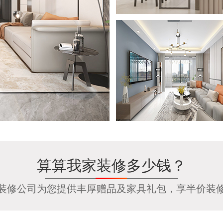
算算我家装修多少钱？
装修公司为您提供丰厚赠品及家具礼包，享半价装