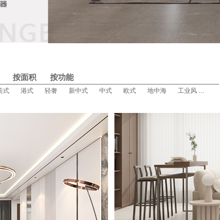
按面积
按功能
美式
港式
轻奢
新中式
中式
欧式
地中海
工业风
田