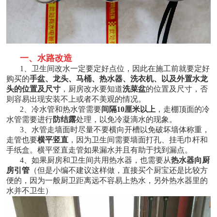
一、水路改造
1
、卫生间改水一定要定好点位，因此在施工前就要定好
购买的
手盆、龙头、马桶、热水器、洗衣机、以及外置水龙
头的位置及尺寸
，厨房改水要知道
洗菜盆
的位置及尺寸，否
则容易出现安装不上或者不美观的情况。
2
、冷水管和热水管需要
间隔
10
厘米以上
，走棚顶面的冷
水管需要进行
防结露
处理，以免冷凝滴水的现象。
3
、水管走墙面时尽量不要横向开槽以免破坏墙体称重，
走管也要
横平竖直
，因为卫生间需要墙面打孔、挂毛巾杆和
手纸盒。横平竖直走管如果漏水并且有助于找到漏点。
4
、如果厨房和卫生间共用热水器，也需要从
热水器向厨
房引管
（
但是小编不建议这样做，直接买个厨宝还是比较方
便的，因为一般厨卫距离远不容易上热水，另外热水器里的
水并不卫生
）