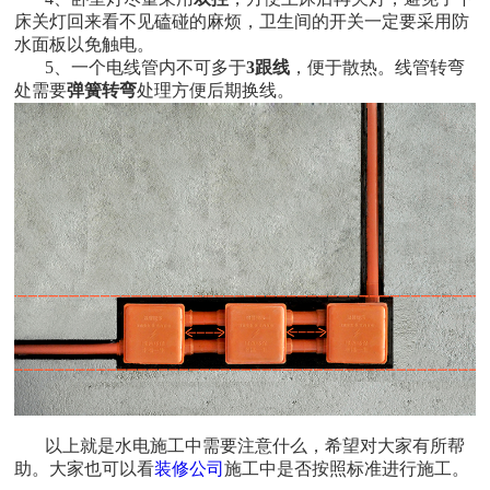
床关灯回来看不见磕碰的麻烦，卫生间的开关一定要采用防
水面板以免触电。
5
、一个电线管内不可多于
3
跟线
，便于散热。线管转弯
处需要
弹簧转弯
处理方便后期换线。
以上就是水电施工中需要注意什么，希望对大家有所帮
助。大家也可以看
装修公司
施工中是否按照标准进行施工。