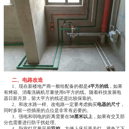
二、电路改造
1
、现在新楼地产商一般给配备的都是
4
平方的线
，如果
有烤箱、消毒洗碗机尽量使用
6
平方的线。随着科技发展电
器日新月异，留大平方的线还是比较保靠的。
2
、和改水路一样、改电路一定要考虑购买
电器的尺寸
，
同时多留一些插座的点位是非常有必要的。
3
、强电和弱电的距离需要在
50
厘米以上
，如果有交叉部
分也需要进行防干扰处理。
4
、卧室灯尽量采用
双控
，方便上床后再关灯，避免了下