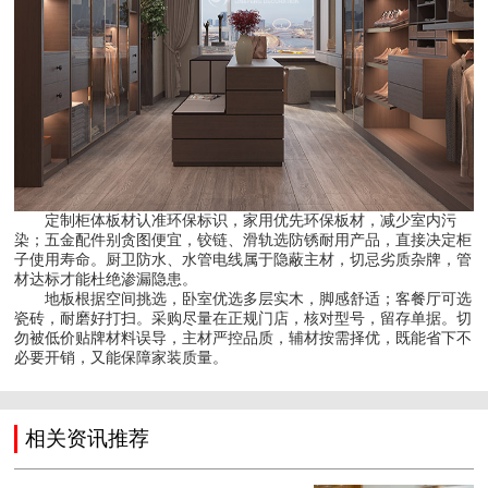
定制柜体板材认准环保标识，家用优先环保板材，减少室内污
染；五金配件别贪图便宜，铰链、滑轨选防锈耐用产品，直接决定柜
子使用寿命。厨卫防水、水管电线属于隐蔽主材，切忌劣质杂牌，管
材达标才能杜绝渗漏隐患。
地板根据空间挑选，卧室优选多层实木，脚感舒适；客餐厅可选
瓷砖，耐磨好打扫。采购尽量在正规门店，核对型号，留存单据。切
勿被低价贴牌材料误导，主材严控品质，辅材按需择优，既能省下不
必要开销，又能保障家装质量。
相关资讯推荐