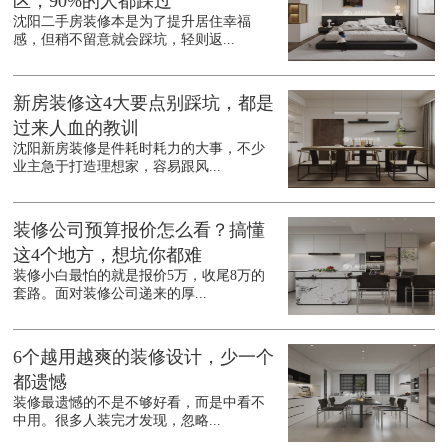
区，90%的人都踩过
沈阳二手房装修本是为了提升居住幸福
感，但稍不留意就会踩坑，轻则返...
新房装修这4大要点别踩坑，都是
过来人血的教训
沈阳新房装修是件耗时耗力的大事，不少
业主急于打造理想家，容易跟风...
装修公司预算报价怎么看？搞懂
这4个地方，想坑你都难
装修小白最怕的就是报价5万，收尾8万的
套路。面对装修公司递来的厚...
6个越用越爽的装修设计，少一个
都遗憾
装修最遗憾的不是不够好看，而是中看不
中用。很多人装完才发现，忽略...