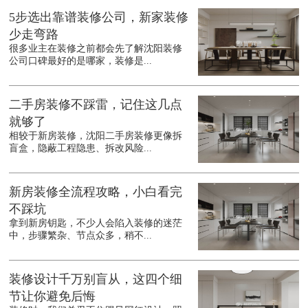
5步选出靠谱装修公司，新家装修
少走弯路
很多业主在装修之前都会先了解沈阳装修
公司口碑最好的是哪家，装修是...
二手房装修不踩雷，记住这几点
就够了
相较于新房装修，沈阳二手房装修更像拆
盲盒，隐蔽工程隐患、拆改风险...
新房装修全流程攻略，小白看完
不踩坑
拿到新房钥匙，不少人会陷入装修的迷茫
中，步骤繁杂、节点众多，稍不...
装修设计千万别盲从，这四个细
节让你避免后悔