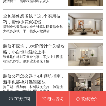
灵活模式，能够根据材料以及人...
全包装修想省钱？这5个实用技
巧，帮你少花冤枉钱
提到全包装修首先会先计算沈阳装修全包
大概多少钱一平，很多人觉得省...
装修不踩坑，3大阶段计个关键攻
略，小白也能轻松上手
装修是件耗时又复杂的事，不少业主因流
程混乱踩坑。很多业主会先了解...
装修公司怎么选？4步避坑指南，
新手也能挑对靠谱团队
拖工期、乱加价、材料以次充好，筛选沈
阳装修公司口碑排行堪比开盲盒...
 在线咨询
 电话咨询
 装修报价