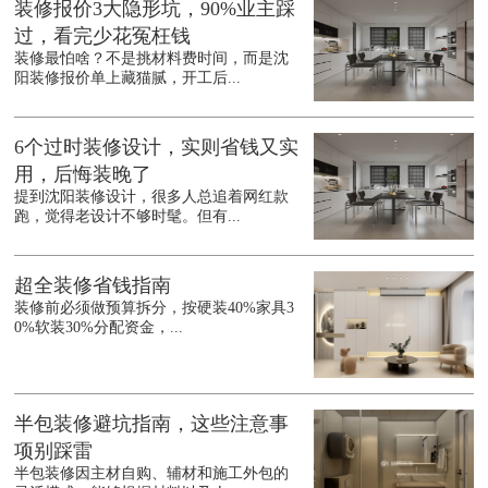
装修报价3大隐形坑，90%业主踩
过，看完少花冤枉钱
装修最怕啥？不是挑材料费时间，而是沈
阳装修报价单上藏猫腻，开工后...
6个过时装修设计，实则省钱又实
用，后悔装晚了
提到沈阳装修设计，很多人总追着网红款
跑，觉得老设计不够时髦。但有...
超全装修省钱指南
装修前必须做预算拆分，按硬装40%家具3
0%软装30%分配资金，...
半包装修避坑指南，这些注意事
项别踩雷
半包装修因主材自购、辅材和施工外包的