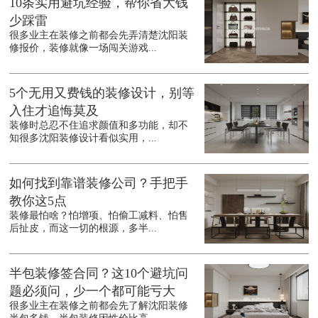
10条实用避坑经验，帮你省大钱
少踩雷
很多业主在装修之前都会先弄清楚沈阳装
修报价，装修就像一场闯关游戏...
5个无用又费钱的装修设计，别等
入住才追悔莫及
装修时总忍不住追求颜值和多功能，却不
知很多沈阳装修设计看似实用，...
如何找到靠谱装修公司？手把手
教你这5点
装修最怕啥？怕增项、怕偷工减料、怕售
后扯皮，而这一切的根源，多半...
半包装修签合同？这10个避坑问
题必须问，少一个都可能亏大
很多业主在装修之前都会先了解沈阳装修