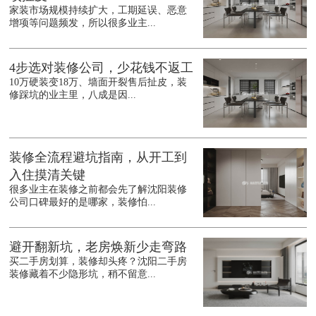
家装市场规模持续扩大，工期延误、恶意
增项等问题频发，所以很多业主...
4步选对装修公司，少花钱不返工
10万硬装变18万、墙面开裂售后扯皮，装
修踩坑的业主里，八成是因...
装修全流程避坑指南，从开工到
入住摸清关键
很多业主在装修之前都会先了解沈阳装修
公司口碑最好的是哪家，装修怕...
避开翻新坑，老房焕新少走弯路
买二手房划算，装修却头疼？沈阳二手房
装修藏着不少隐形坑，稍不留意...