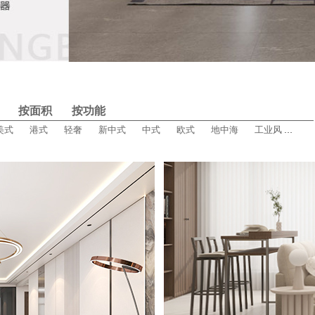
按面积
按功能
美式
港式
轻奢
新中式
中式
欧式
地中海
工业风
田