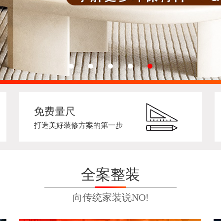
免费量尺
打造美好装修方案的第一步
全案整装
向传统家装说NO!