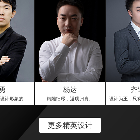
勇
杨达
齐
用抽象的思维去设计形象的事物
精雕细琢，返璞归真。
更多精英设计