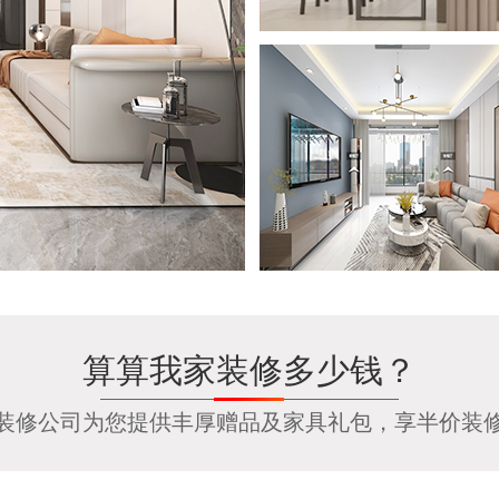
算算我家装修多少钱？
装修公司为您提供丰厚赠品及家具礼包，享半价装