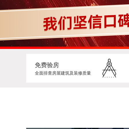
免费验房
全面排查房屋建筑及装修质量