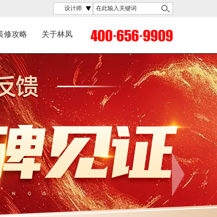
设计师
装修攻略
关于林凤