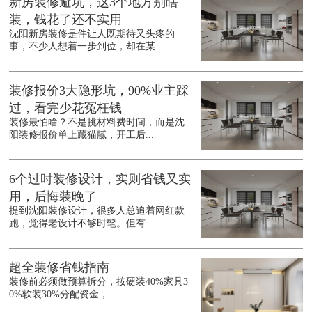
新房装修避坑，这3个地方别瞎
装，钱花了还不实用
沈阳新房装修是件让人既期待又头疼的
事，不少人想着一步到位，却在某...
装修报价3大隐形坑，90%业主踩
过，看完少花冤枉钱
装修最怕啥？不是挑材料费时间，而是沈
阳装修报价单上藏猫腻，开工后...
6个过时装修设计，实则省钱又实
用，后悔装晚了
提到沈阳装修设计，很多人总追着网红款
跑，觉得老设计不够时髦。但有...
超全装修省钱指南
装修前必须做预算拆分，按硬装40%家具3
0%软装30%分配资金，...