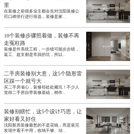
里
在装修之前很多业主都会先对沈阳装修公
司口碑排行进行筛选，装修是家...
10个装修步骤照着做，装修不再
走冤枉路
装修是件系统工程，一步错可能步步错，
返工、超支都是常踩的坑，所以...
二手房装修别大意，这5个隐形雷
区踩一个就亏大
买二手房省心，装修却处处藏坑！不少人
觉得二手房自带装修基础，稍作...
装修别瞎忙，这5个设计巧思，让
家好看又好住
沈阳新房装修最愁的不是花钱，而是装完
发现中看不中用，收纳不够、动...