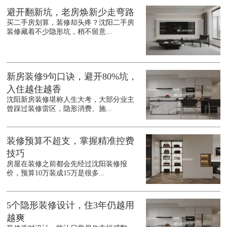
避开翻新坑，老房焕新少走弯路
买二手房划算，装修却头疼？沈阳二手房
装修藏着不少隐形坑，稍不留意...
新房装修9句口诀，避开80%坑，
入住越住越香
沈阳新房装修堪称人生大考，大部分业主
曾踩过装修雷区，隐形消费、施...
装修预算不超支，掌握精准控费
技巧
房屋在装修之前都会先经过沈阳装修报
价，预算10万装成15万是很多...
5个隐形装修设计，住3年仍越用
越爽