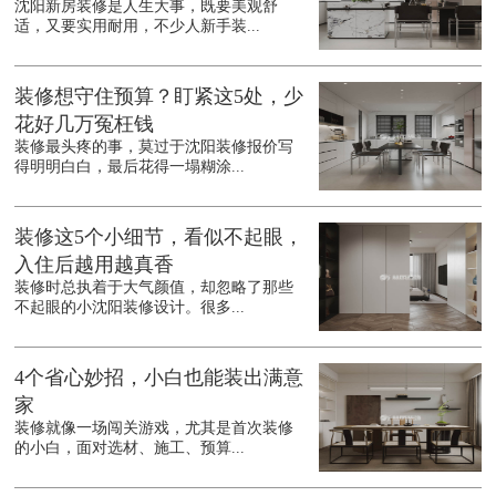
沈阳新房装修是人生大事，既要美观舒
适，又要实用耐用，不少人新手装...
装修想守住预算？盯紧这5处，少
花好几万冤枉钱
装修最头疼的事，莫过于沈阳装修报价写
得明明白白，最后花得一塌糊涂...
装修这5个小细节，看似不起眼，
入住后越用越真香
装修时总执着于大气颜值，却忽略了那些
不起眼的小沈阳装修设计。很多...
4个省心妙招，小白也能装出满意
家
装修就像一场闯关游戏，尤其是首次装修
的小白，面对选材、施工、预算...