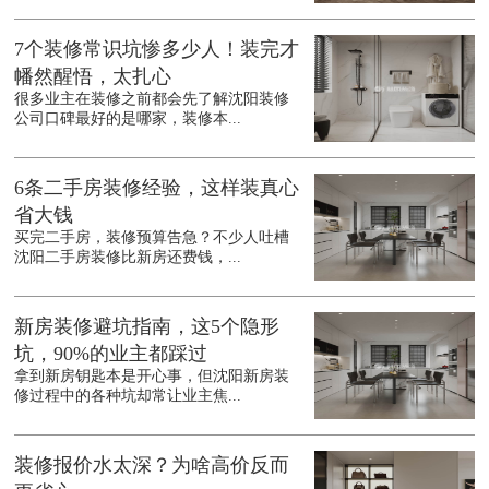
7个装修常识坑惨多少人！装完才
幡然醒悟，太扎心
很多业主在装修之前都会先了解沈阳装修
公司口碑最好的是哪家，装修本...
6条二手房装修经验，这样装真心
省大钱
买完二手房，装修预算告急？不少人吐槽
沈阳二手房装修比新房还费钱，...
新房装修避坑指南，这5个隐形
坑，90%的业主都踩过
拿到新房钥匙本是开心事，但沈阳新房装
修过程中的各种坑却常让业主焦...
装修报价水太深？为啥高价反而