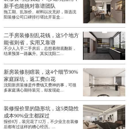
新手也能挑对靠谱团队
拖工期、乱加价、材料以次充好，筛选沈
阳装修公司口碑排行堪比开盲盒...
二手房装修别乱花钱，这5个地方
能省则省，实用又靠谱
不少人入手二手房后，总想着彻底翻新，
结果预算一路飙升。其实沈阳二...
新房装修别瞎装，这4个细节90%
家庭踩坑，返工费白花
沈阳新房装修是件费钱又费神的事，可很
多家庭满心期待装完，却发现处...
装修报价里的隐形坑，这5类隐性
成本90%业主都踩过
报价8万，装完花了12万，不少业主在装修
后都有过这样的糟心经历。...