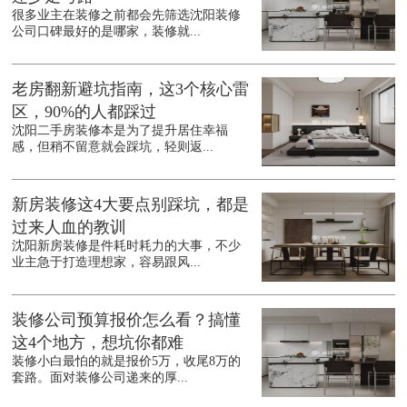
很多业主在装修之前都会先筛选沈阳装修
公司口碑最好的是哪家，装修就...
老房翻新避坑指南，这3个核心雷
区，90%的人都踩过
沈阳二手房装修本是为了提升居住幸福
感，但稍不留意就会踩坑，轻则返...
新房装修这4大要点别踩坑，都是
过来人血的教训
沈阳新房装修是件耗时耗力的大事，不少
业主急于打造理想家，容易跟风...
装修公司预算报价怎么看？搞懂
这4个地方，想坑你都难
装修小白最怕的就是报价5万，收尾8万的
套路。面对装修公司递来的厚...