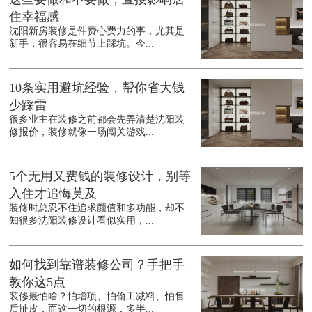
住幸福感
沈阳新房装修是件费心费力的事，尤其是
新手，很容易在细节上踩坑。今...
10条实用避坑经验，帮你省大钱
少踩雷
很多业主在装修之前都会先弄清楚沈阳装
修报价，装修就像一场闯关游戏...
5个无用又费钱的装修设计，别等
入住才追悔莫及
装修时总忍不住追求颜值和多功能，却不
知很多沈阳装修设计看似实用，...
如何找到靠谱装修公司？手把手
教你这5点
装修最怕啥？怕增项、怕偷工减料、怕售
后扯皮，而这一切的根源，多半...