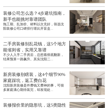
装修公司怎么选？4步避坑指南，
新手也能挑对靠谱团队
拖工期、乱加价、材料以次充好，筛选沈
阳装修公司口碑排行堪比开盲盒...
二手房装修别乱花钱，这5个地方
能省则省，实用又靠谱
不少人入手二手房后，总想着彻底翻新，
结果预算一路飙升。其实沈阳二...
新房装修别瞎装，这4个细节90%
家庭踩坑，返工费白花
沈阳新房装修是件费钱又费神的事，可很
多家庭满心期待装完，却发现处...
装修报价里的隐形坑，这5类隐性