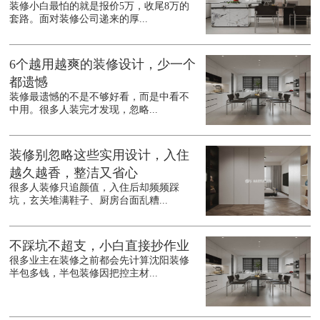
装修小白最怕的就是报价5万，收尾8万的
套路。面对装修公司递来的厚...
6个越用越爽的装修设计，少一个
都遗憾
装修最遗憾的不是不够好看，而是中看不
中用。很多人装完才发现，忽略...
装修别忽略这些实用设计，入住
越久越香，整洁又省心
很多人装修只追颜值，入住后却频频踩
坑，玄关堆满鞋子、厨房台面乱糟...
不踩坑不超支，小白直接抄作业
很多业主在装修之前都会先计算沈阳装修
半包多钱，半包装修因把控主材...