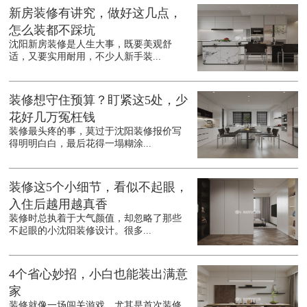
新房装修有讲究，做好这几点，
怎么装都不踩坑
沈阳新房装修是人生大事，既要美观舒
适，又要实用耐用，不少人新手装...
装修想守住预算？盯紧这5处，少
花好几万冤枉钱
装修最头疼的事，莫过于沈阳装修报价写
得明明白白，最后花得一塌糊涂...
装修这5个小细节，看似不起眼，
入住后越用越真香
装修时总执着于大气颜值，却忽略了那些
不起眼的小沈阳装修设计。很多...
4个省心妙招，小白也能装出满意
家
装修就像一场闯关游戏，尤其是首次装修