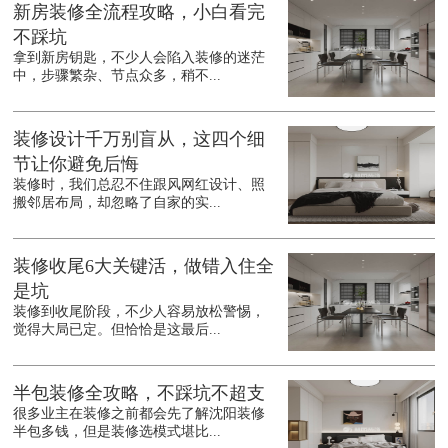
新房装修全流程攻略，小白看完
不踩坑
拿到新房钥匙，不少人会陷入装修的迷茫
中，步骤繁杂、节点众多，稍不...
装修设计千万别盲从，这四个细
节让你避免后悔
装修时，我们总忍不住跟风网红设计、照
搬邻居布局，却忽略了自家的实...
装修收尾6大关键活，做错入住全
是坑
装修到收尾阶段，不少人容易放松警惕，
觉得大局已定。但恰恰是这最后...
半包装修全攻略，不踩坑不超支
很多业主在装修之前都会先了解沈阳装修
半包多钱，但是装修选模式堪比...