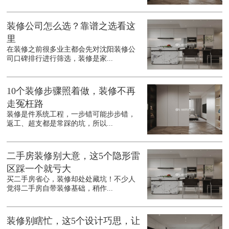
装修公司怎么选？靠谱之选看这
里
在装修之前很多业主都会先对沈阳装修公
司口碑排行进行筛选，装修是家...
10个装修步骤照着做，装修不再
走冤枉路
装修是件系统工程，一步错可能步步错，
返工、超支都是常踩的坑，所以...
二手房装修别大意，这5个隐形雷
区踩一个就亏大
买二手房省心，装修却处处藏坑！不少人
觉得二手房自带装修基础，稍作...
装修别瞎忙，这5个设计巧思，让