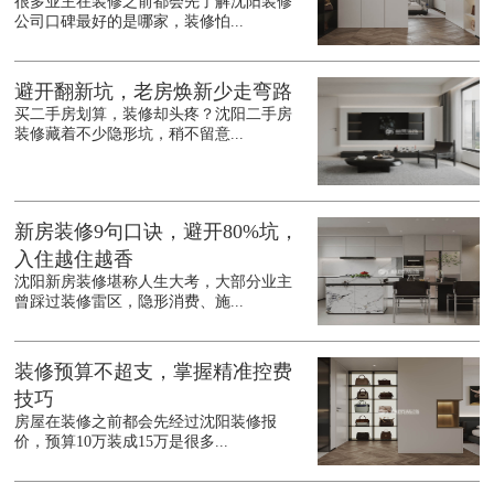
很多业主在装修之前都会先了解沈阳装修
公司口碑最好的是哪家，装修怕...
避开翻新坑，老房焕新少走弯路
买二手房划算，装修却头疼？沈阳二手房
装修藏着不少隐形坑，稍不留意...
新房装修9句口诀，避开80%坑，
入住越住越香
沈阳新房装修堪称人生大考，大部分业主
曾踩过装修雷区，隐形消费、施...
装修预算不超支，掌握精准控费
技巧
房屋在装修之前都会先经过沈阳装修报
价，预算10万装成15万是很多...