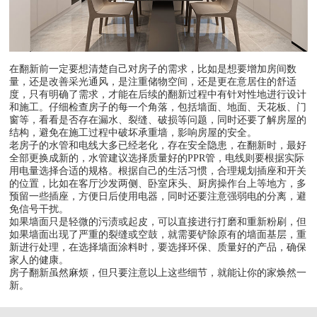
在翻新前一定要想清楚自己对房子的需求，比如是想要增加房间数
量，还是改善采光通风，是注重储物空间，还是更在意居住的舒适
度，只有明确了需求，才能在后续的翻新过程中有针对性地进行设计
和施工。仔细检查房子的每一个角落，包括墙面、地面、天花板、门
窗等，看看是否存在漏水、裂缝、破损等问题，同时还要了解房屋的
结构，避免在施工过程中破坏承重墙，影响房屋的安全。
老房子的水管和电线大多已经老化，存在安全隐患，在翻新时，最好
全部更换成新的，水管建议选择质量好的PPR管，电线则要根据实际
用电量选择合适的规格。根据自己的生活习惯，合理规划插座和开关
的位置，比如在客厅沙发两侧、卧室床头、厨房操作台上等地方，多
预留一些插座，方便日后使用电器，同时还要注意强弱电的分离，避
免信号干扰。
如果墙面只是轻微的污渍或起皮，可以直接进行打磨和重新粉刷，但
如果墙面出现了严重的裂缝或空鼓，就需要铲除原有的墙面基层，重
新进行处理，在选择墙面涂料时，要选择环保、质量好的产品，确保
家人的健康。
房子翻新虽然麻烦，但只要注意以上这些细节，就能让你的家焕然一
新。