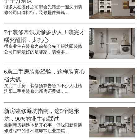
手千万别踩
很多人在装修之前都会先筛选一遍沈阳装
修公司口碑排行，装修是件费钱...
7个装修常识坑惨多少人！装完才
幡然醒悟，太扎心
很多业主在装修之前都会先了解沈阳装修
公司口碑最好的是哪家，装修本...
6条二手房装修经验，这样装真心
省大钱
买完二手房，装修预算告急？不少人吐槽
沈阳二手房装修比新房还费钱，...
新房装修避坑指南，这5个隐形
坑，90%的业主都踩过
拿到新房钥匙本是开心事，但沈阳新房装
修过程中的各种坑却常让业主焦...