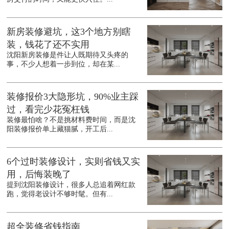
新房装修避坑，这3个地方别瞎
装，钱花了还不实用
沈阳新房装修是件让人既期待又头疼的
事，不少人想着一步到位，却在某...
装修报价3大隐形坑，90%业主踩
过，看完少花冤枉钱
装修最怕啥？不是挑材料费时间，而是沈
阳装修报价单上藏猫腻，开工后...
6个过时装修设计，实则省钱又实
用，后悔装晚了
提到沈阳装修设计，很多人总追着网红款
跑，觉得老设计不够时髦。但有...
超全装修省钱指南