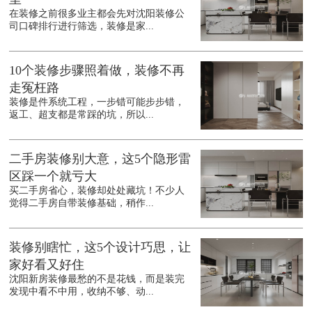
在装修之前很多业主都会先对沈阳装修公
司口碑排行进行筛选，装修是家...
10个装修步骤照着做，装修不再
走冤枉路
装修是件系统工程，一步错可能步步错，
返工、超支都是常踩的坑，所以...
二手房装修别大意，这5个隐形雷
区踩一个就亏大
买二手房省心，装修却处处藏坑！不少人
觉得二手房自带装修基础，稍作...
装修别瞎忙，这5个设计巧思，让
家好看又好住
沈阳新房装修最愁的不是花钱，而是装完
发现中看不中用，收纳不够、动...