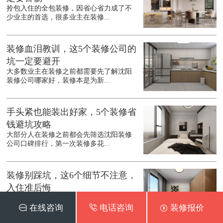
拎包入住的全包装修，因省心省力成了不
少业主的首选，很多业主在装修...
装修血泪教训，这5个装修公司的
坑一定要避开
大多数业主在装修之前都需要先了解沈阳
装修公司哪家好，装修本是为新...
手头紧也能装出好家，5个装修省
钱避坑攻略
大部分人在装修之前都会先筛选沈阳装修
公司口碑排行，第一次装修多花...
装修别踩坑，这6个细节不注意，
入住准后悔
在装修之前都会先了解沈阳装修公司口碑
 在线咨询
 电话咨询
 装修报价
最好的是哪家，装修是件耗时耗...