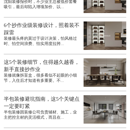
沈阳装修报价时，不少业主总被低价套餐
吸引，最后却陷入增项加价、以...
6个抄作业级装修设计，照着装不
踩雷
装修最头疼的莫过于设计决策，怕风格过
时、怕空间浪费、怕实用度拉胯...
这5个装修细节，住得越久越香，
新手直接抄作业
装修就像拆盲盒，很多看似不起眼的小细
节，入住后才知道有多重要。不...
半包装修避坑指南，这5个关键点
一定要盯紧
半包装修因装修公司负责辅材、施工，业
主把控主材的灵活模式，而且在...