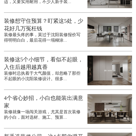
适，又要实用耐用，不少人新手装...
装修想守住预算？盯紧这5处，少
花好几万冤枉钱
装修最头疼的事，莫过于沈阳装修报价写
得明明白白，最后花得一塌糊涂...
装修这5个小细节，看似不起眼，
入住后越用越真香
装修时总执着于大气颜值，却忽略了那些
不起眼的小沈阳装修设计。很多...
4个省心妙招，小白也能装出满意
家
装修就像一场闯关游戏，尤其是首次装修
的小白，面对选材、施工、预算...