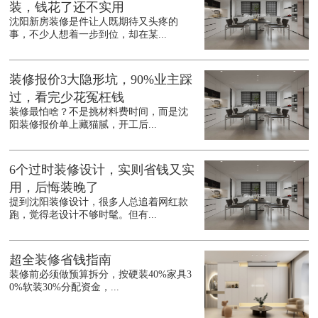
装，钱花了还不实用
沈阳新房装修是件让人既期待又头疼的
事，不少人想着一步到位，却在某...
装修报价3大隐形坑，90%业主踩
过，看完少花冤枉钱
装修最怕啥？不是挑材料费时间，而是沈
阳装修报价单上藏猫腻，开工后...
6个过时装修设计，实则省钱又实
用，后悔装晚了
提到沈阳装修设计，很多人总追着网红款
跑，觉得老设计不够时髦。但有...
超全装修省钱指南
装修前必须做预算拆分，按硬装40%家具3
0%软装30%分配资金，...