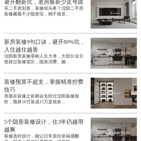
避开翻新坑，老房焕新少走弯路
买二手房划算，装修却头疼？沈阳二手房
装修藏着不少隐形坑，稍不留意...
新房装修9句口诀，避开80%坑，
入住越住越香
沈阳新房装修堪称人生大考，大部分业主
曾踩过装修雷区，隐形消费、施...
装修预算不超支，掌握精准控费
技巧
房屋在装修之前都会先经过沈阳装修报
价，预算10万装成15万是很多...
5个隐形装修设计，住3年仍越用
越爽
装修选对设计，能让日常居住幸福感翻