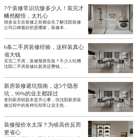
7个装修常识坑惨多少人！装完才
幡然醒悟，太扎心
很多业主在装修之前都会先了解沈阳装修
公司口碑最好的是哪家，装修本...
6条二手房装修经验，这样装真心
省大钱
买完二手房，装修预算告急？不少人吐槽
沈阳二手房装修比新房还费钱，...
新房装修避坑指南，这5个隐形
坑，90%的业主都踩过
拿到新房钥匙本是开心事，但沈阳新房装
修过程中的各种坑却常让业主焦...
装修报价水太深？为啥高价反而
更省心