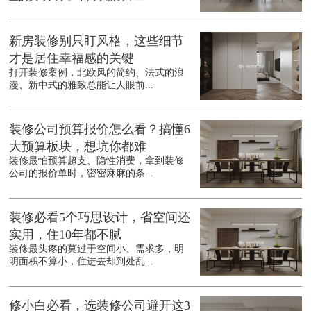
新房装修别只盯风格，这些细节
才是居住幸福感的关键
打开装修案例，北欧风的简约、法式的浪
漫、新中式的雅致总能让人眼前...
装修公司预算报价怎么看？搞懂6
大预算板块，想坑你都难
装修最怕预算超支、隐性消费，拿到装修
公司的报价单时，密密麻麻的条...
装修必看5个巧思设计，省空间还
实用，住10年都不腻
装修最头疼的莫过于空间小、需求多，明
明面积不算小，住进去却到处乱...
修小白必看，选装修公司避开这3