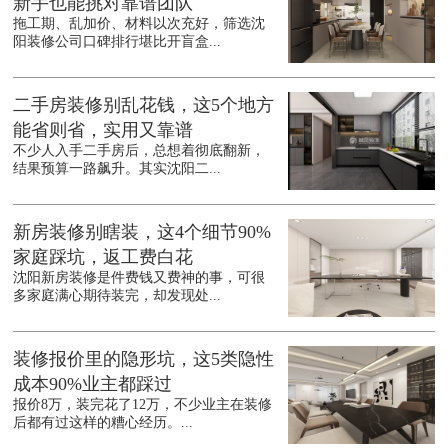
新手也能挑对靠谱团队
拖工期、乱加价、材料以次充好，筛选沈
阳装修公司口碑排行堪比开盲盒...
二手房装修别乱花钱，这5个地方
能省则省，实用又靠谱
不少人入手二手房后，总想着彻底翻新，
结果预算一路飙升。其实沈阳二...
新房装修别瞎装，这4个细节90%
家庭踩坑，返工费白花
沈阳新房装修是件费钱又费神的事，可很
多家庭满心期待装完，却发现处...
装修报价里的隐形坑，这5类隐性
成本90%业主都踩过
报价8万，装完花了12万，不少业主在装修
后都有过这样的糟心经历。...