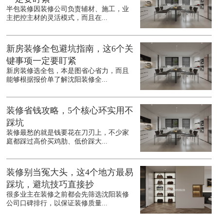
半包装修因装修公司负责辅材、施工，业
主把控主材的灵活模式，而且在...
新房装修全包避坑指南，这6个关
键事项一定要盯紧
新房装修选全包，本是图省心省力，而且
能够根据报价单了解沈阳装修全...
装修省钱攻略，5个核心环实用不
踩坑
装修最愁的就是钱要花在刀刃上，不少家
庭都踩过高价买鸡肋、低价踩大...
装修别当冤大头，这4个地方最易
踩坑，避坑技巧直接抄
很多业主在装修之前都会先筛选沈阳装修
公司口碑排行，以保证装修质量...