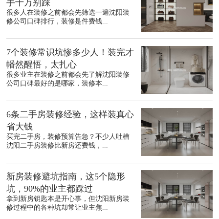
手千万别踩
很多人在装修之前都会先筛选一遍沈阳装
修公司口碑排行，装修是件费钱...
7个装修常识坑惨多少人！装完才
幡然醒悟，太扎心
很多业主在装修之前都会先了解沈阳装修
公司口碑最好的是哪家，装修本...
6条二手房装修经验，这样装真心
省大钱
买完二手房，装修预算告急？不少人吐槽
沈阳二手房装修比新房还费钱，...
新房装修避坑指南，这5个隐形
坑，90%的业主都踩过
拿到新房钥匙本是开心事，但沈阳新房装
修过程中的各种坑却常让业主焦...