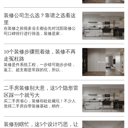
装修公司怎么选？靠谱之选看这
里
在装修之前很多业主都会先对沈阳装修公
司口碑排行进行筛选，装修是家...
10个装修步骤照着做，装修不再
走冤枉路
装修是件系统工程，一步错可能步步错，
返工、超支都是常踩的坑，所以...
二手房装修别大意，这5个隐形雷
区踩一个就亏大
买二手房省心，装修却处处藏坑！不少人
觉得二手房自带装修基础，稍作...
装修别瞎忙，这5个设计巧思，让