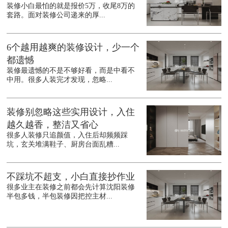
装修小白最怕的就是报价5万，收尾8万的
套路。面对装修公司递来的厚...
6个越用越爽的装修设计，少一个
都遗憾
装修最遗憾的不是不够好看，而是中看不
中用。很多人装完才发现，忽略...
装修别忽略这些实用设计，入住
越久越香，整洁又省心
很多人装修只追颜值，入住后却频频踩
坑，玄关堆满鞋子、厨房台面乱糟...
不踩坑不超支，小白直接抄作业
很多业主在装修之前都会先计算沈阳装修
半包多钱，半包装修因把控主材...