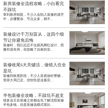
新房装修全流程攻略，小白看完
不踩坑
拿到新房钥匙，不少人会陷入装修的迷茫
中，步骤繁杂、节点众多，稍不...
装修设计千万别盲从，这四个细
节让你避免后悔
装修时，我们总忍不住跟风网红设计、照
搬邻居布局，却忽略了自家的实...
装修收尾6大关键活，做错入住全
是坑
装修到收尾阶段，不少人容易放松警惕，
觉得大局已定。但恰恰是这最后...
半包装修全攻略，不踩坑不超支
很多业主在装修之前都会先了解沈阳装修
半包多钱，但是装修选模式堪比...