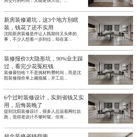
房交付的时间，又能更快入住。...
新房装修避坑，这3个地方别瞎
装，钱花了还不实用
沈阳新房装修是件让人既期待又头疼的
事，不少人想着一步到位，却在某...
装修报价3大隐形坑，90%业主踩
过，看完少花冤枉钱
装修最怕啥？不是挑材料费时间，而是沈
阳装修报价单上藏猫腻，开工后...
6个过时装修设计，实则省钱又实
用，后悔装晚了
提到沈阳装修设计，很多人总追着网红款
跑，觉得老设计不够时髦。但有...
超全装修省钱指南