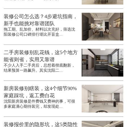
装修公司怎么选？4步避坑指南，
新手也能挑对靠谱团队
拖工期、乱加价、材料以次充好，筛选沈
阳装修公司口碑排行堪比开盲盒...
二手房装修别乱花钱，这5个地方
能省则省，实用又靠谱
不少人入手二手房后，总想着彻底翻新，
结果预算一路飙升。其实沈阳二...
新房装修别瞎装，这4个细节90%
家庭踩坑，返工费白花
沈阳新房装修是件费钱又费神的事，可很
多家庭满心期待装完，却发现处...
装修报价里的隐形坑，这5类隐性