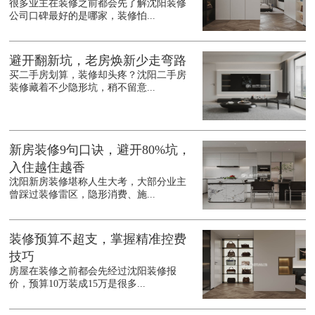
很多业主在装修之前都会先了解沈阳装修
公司口碑最好的是哪家，装修怕...
避开翻新坑，老房焕新少走弯路
买二手房划算，装修却头疼？沈阳二手房
装修藏着不少隐形坑，稍不留意...
新房装修9句口诀，避开80%坑，
入住越住越香
沈阳新房装修堪称人生大考，大部分业主
曾踩过装修雷区，隐形消费、施...
装修预算不超支，掌握精准控费
技巧
房屋在装修之前都会先经过沈阳装修报
价，预算10万装成15万是很多...