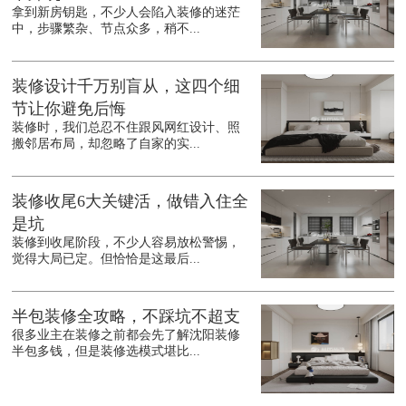
拿到新房钥匙，不少人会陷入装修的迷茫
中，步骤繁杂、节点众多，稍不...
装修设计千万别盲从，这四个细
节让你避免后悔
装修时，我们总忍不住跟风网红设计、照
搬邻居布局，却忽略了自家的实...
装修收尾6大关键活，做错入住全
是坑
装修到收尾阶段，不少人容易放松警惕，
觉得大局已定。但恰恰是这最后...
半包装修全攻略，不踩坑不超支
很多业主在装修之前都会先了解沈阳装修
半包多钱，但是装修选模式堪比...