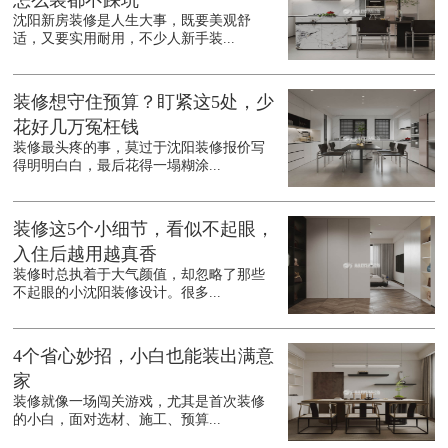
怎么装都不踩坑
沈阳新房装修是人生大事，既要美观舒
适，又要实用耐用，不少人新手装...
装修想守住预算？盯紧这5处，少
花好几万冤枉钱
装修最头疼的事，莫过于沈阳装修报价写
得明明白白，最后花得一塌糊涂...
装修这5个小细节，看似不起眼，
入住后越用越真香
装修时总执着于大气颜值，却忽略了那些
不起眼的小沈阳装修设计。很多...
4个省心妙招，小白也能装出满意
家
装修就像一场闯关游戏，尤其是首次装修
的小白，面对选材、施工、预算...