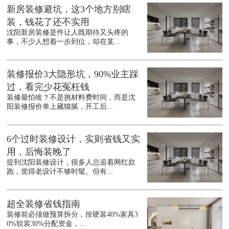
新房装修避坑，这3个地方别瞎
装，钱花了还不实用
沈阳新房装修是件让人既期待又头疼的
事，不少人想着一步到位，却在某...
装修报价3大隐形坑，90%业主踩
过，看完少花冤枉钱
装修最怕啥？不是挑材料费时间，而是沈
阳装修报价单上藏猫腻，开工后...
6个过时装修设计，实则省钱又实
用，后悔装晚了
提到沈阳装修设计，很多人总追着网红款
跑，觉得老设计不够时髦。但有...
超全装修省钱指南
装修前必须做预算拆分，按硬装40%家具3
0%软装30%分配资金，...