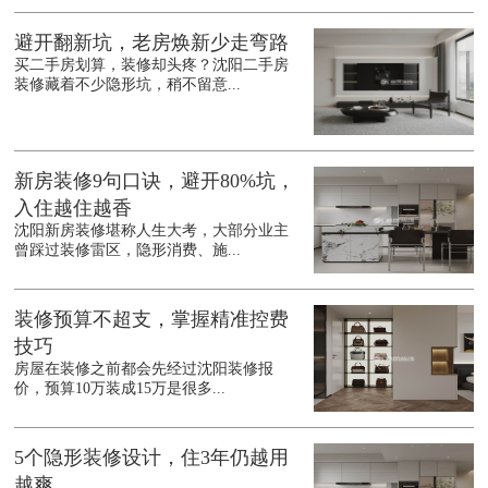
避开翻新坑，老房焕新少走弯路
买二手房划算，装修却头疼？沈阳二手房
装修藏着不少隐形坑，稍不留意...
新房装修9句口诀，避开80%坑，
入住越住越香
沈阳新房装修堪称人生大考，大部分业主
曾踩过装修雷区，隐形消费、施...
装修预算不超支，掌握精准控费
技巧
房屋在装修之前都会先经过沈阳装修报
价，预算10万装成15万是很多...
5个隐形装修设计，住3年仍越用
越爽