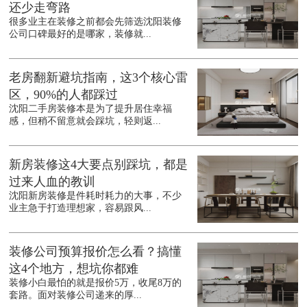
还少走弯路
很多业主在装修之前都会先筛选沈阳装修
公司口碑最好的是哪家，装修就...
老房翻新避坑指南，这3个核心雷
区，90%的人都踩过
沈阳二手房装修本是为了提升居住幸福
感，但稍不留意就会踩坑，轻则返...
新房装修这4大要点别踩坑，都是
过来人血的教训
沈阳新房装修是件耗时耗力的大事，不少
业主急于打造理想家，容易跟风...
装修公司预算报价怎么看？搞懂
这4个地方，想坑你都难
装修小白最怕的就是报价5万，收尾8万的
套路。面对装修公司递来的厚...