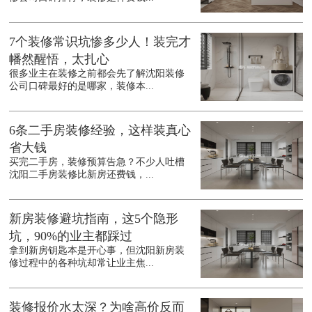
7个装修常识坑惨多少人！装完才
幡然醒悟，太扎心
很多业主在装修之前都会先了解沈阳装修
公司口碑最好的是哪家，装修本...
6条二手房装修经验，这样装真心
省大钱
买完二手房，装修预算告急？不少人吐槽
沈阳二手房装修比新房还费钱，...
新房装修避坑指南，这5个隐形
坑，90%的业主都踩过
拿到新房钥匙本是开心事，但沈阳新房装
修过程中的各种坑却常让业主焦...
装修报价水太深？为啥高价反而