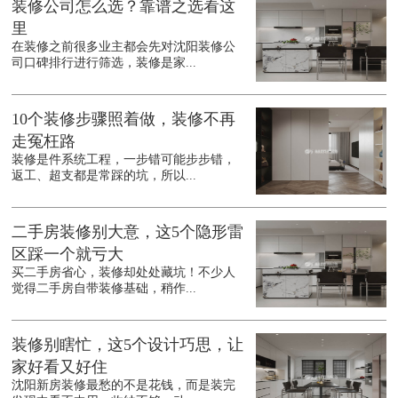
装修公司怎么选？靠谱之选看这
里
在装修之前很多业主都会先对沈阳装修公
司口碑排行进行筛选，装修是家...
10个装修步骤照着做，装修不再
走冤枉路
装修是件系统工程，一步错可能步步错，
返工、超支都是常踩的坑，所以...
二手房装修别大意，这5个隐形雷
区踩一个就亏大
买二手房省心，装修却处处藏坑！不少人
觉得二手房自带装修基础，稍作...
装修别瞎忙，这5个设计巧思，让
家好看又好住
沈阳新房装修最愁的不是花钱，而是装完