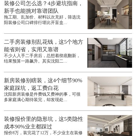
装修公司怎么选？4步避坑指南，
新手也能挑对靠谱团队
拖工期、乱加价、材料以次充好，筛选沈
阳装修公司口碑排行堪比开盲盒...
二手房装修别乱花钱，这5个地方
能省则省，实用又靠谱
不少人入手二手房后，总想着彻底翻新，
结果预算一路飙升。其实沈阳二...
新房装修别瞎装，这4个细节90%
家庭踩坑，返工费白花
沈阳新房装修是件费钱又费神的事，可很
多家庭满心期待装完，却发现处...
装修报价里的隐形坑，这5类隐性
成本90%业主都踩过
报价8万，装完花了12万，不少业主在装修