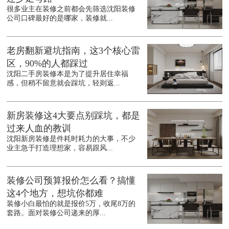
很多业主在装修之前都会先筛选沈阳装修
公司口碑最好的是哪家，装修就...
老房翻新避坑指南，这3个核心雷
区，90%的人都踩过
沈阳二手房装修本是为了提升居住幸福
感，但稍不留意就会踩坑，轻则返...
新房装修这4大要点别踩坑，都是
过来人血的教训
沈阳新房装修是件耗时耗力的大事，不少
业主急于打造理想家，容易跟风...
装修公司预算报价怎么看？搞懂
这4个地方，想坑你都难
装修小白最怕的就是报价5万，收尾8万的
套路。面对装修公司递来的厚...