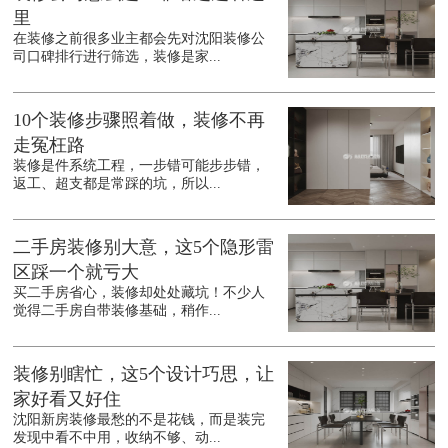
里
在装修之前很多业主都会先对沈阳装修公
司口碑排行进行筛选，装修是家...
10个装修步骤照着做，装修不再
走冤枉路
装修是件系统工程，一步错可能步步错，
返工、超支都是常踩的坑，所以...
二手房装修别大意，这5个隐形雷
区踩一个就亏大
买二手房省心，装修却处处藏坑！不少人
觉得二手房自带装修基础，稍作...
装修别瞎忙，这5个设计巧思，让
家好看又好住
沈阳新房装修最愁的不是花钱，而是装完
发现中看不中用，收纳不够、动...