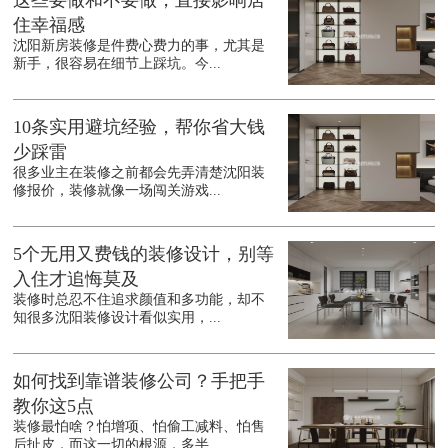
住幸福感
沈阳新房装修是件费心费力的事，尤其是
新手，很容易在细节上踩坑。今...
10条实用避坑经验，帮你省大钱
少踩雷
很多业主在装修之前都会先弄清楚沈阳装
修报价，装修就像一场闯关游戏...
5个无用又费钱的装修设计，别等
入住才追悔莫及
装修时总忍不住追求颜值和多功能，却不
知很多沈阳装修设计看似实用，...
如何找到靠谱装修公司？手把手
教你这5点
装修最怕啥？怕增项、怕偷工减料、怕售
后扯皮，而这一切的根源，多半...