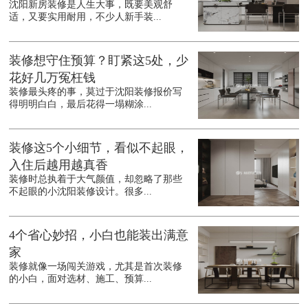
沈阳新房装修是人生大事，既要美观舒
适，又要实用耐用，不少人新手装...
装修想守住预算？盯紧这5处，少
花好几万冤枉钱
装修最头疼的事，莫过于沈阳装修报价写
得明明白白，最后花得一塌糊涂...
装修这5个小细节，看似不起眼，
入住后越用越真香
装修时总执着于大气颜值，却忽略了那些
不起眼的小沈阳装修设计。很多...
4个省心妙招，小白也能装出满意
家
装修就像一场闯关游戏，尤其是首次装修
的小白，面对选材、施工、预算...