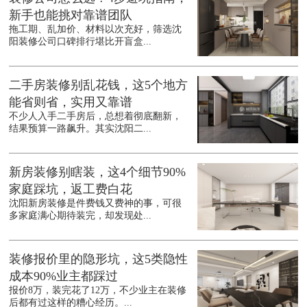
新手也能挑对靠谱团队
拖工期、乱加价、材料以次充好，筛选沈
阳装修公司口碑排行堪比开盲盒...
二手房装修别乱花钱，这5个地方
能省则省，实用又靠谱
不少人入手二手房后，总想着彻底翻新，
结果预算一路飙升。其实沈阳二...
新房装修别瞎装，这4个细节90%
家庭踩坑，返工费白花
沈阳新房装修是件费钱又费神的事，可很
多家庭满心期待装完，却发现处...
装修报价里的隐形坑，这5类隐性
成本90%业主都踩过
报价8万，装完花了12万，不少业主在装修
后都有过这样的糟心经历。...