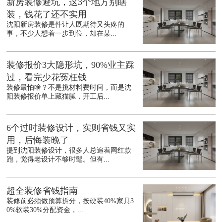
新房装修避坑，这3个地方别瞎
装，钱花了还不实用
沈阳新房装修是件让人既期待又头疼的
事，不少人想着一步到位，却在某...
装修报价3大隐形坑，90%业主踩
过，看完少花冤枉钱
装修最怕啥？不是挑材料费时间，而是沈
阳装修报价单上藏猫腻，开工后...
6个过时装修设计，实则省钱又实
用，后悔装晚了
提到沈阳装修设计，很多人总追着网红款
跑，觉得老设计不够时髦。但有...
超全装修省钱指南
装修前必须做预算拆分，按硬装40%家具3
0%软装30%分配资金，...