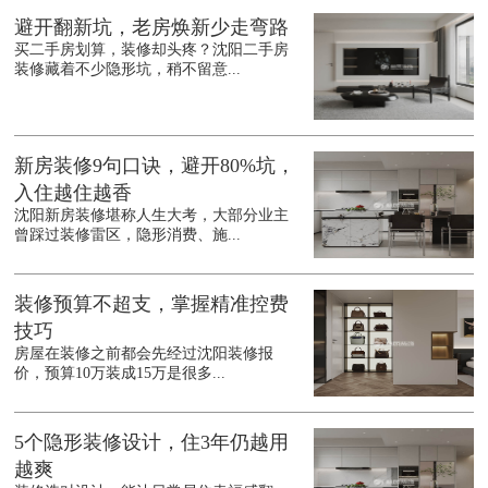
避开翻新坑，老房焕新少走弯路
买二手房划算，装修却头疼？沈阳二手房
装修藏着不少隐形坑，稍不留意...
新房装修9句口诀，避开80%坑，
入住越住越香
沈阳新房装修堪称人生大考，大部分业主
曾踩过装修雷区，隐形消费、施...
装修预算不超支，掌握精准控费
技巧
房屋在装修之前都会先经过沈阳装修报
价，预算10万装成15万是很多...
5个隐形装修设计，住3年仍越用
越爽