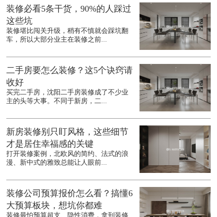
装修必看5条干货，90%的人踩过
这些坑
装修堪比闯关升级，稍有不慎就会踩坑翻
车，所以大部分业主在装修之前...
二手房要怎么装修？这5个诀窍请
收好
买完二手房，沈阳二手房装修成了不少业
主的头等大事。不同于新房，二...
新房装修别只盯风格，这些细节
才是居住幸福感的关键
打开装修案例，北欧风的简约、法式的浪
漫、新中式的雅致总能让人眼前...
装修公司预算报价怎么看？搞懂6
大预算板块，想坑你都难
装修最怕预算超支、隐性消费，拿到装修