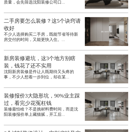
质量，会先筛选沈阳装修公司口...
二手房要怎么装修？这5个诀窍请
收好
不少人选择购买二手房，既能节省等待新
房交付的时间，又能更快入住。...
新房装修避坑，这3个地方别瞎
装，钱花了还不实用
沈阳新房装修是件让人既期待又头疼的
事，不少人想着一步到位，却在某...
装修报价3大隐形坑，90%业主踩
过，看完少花冤枉钱
装修最怕啥？不是挑材料费时间，而是沈
阳装修报价单上藏猫腻，开工后...