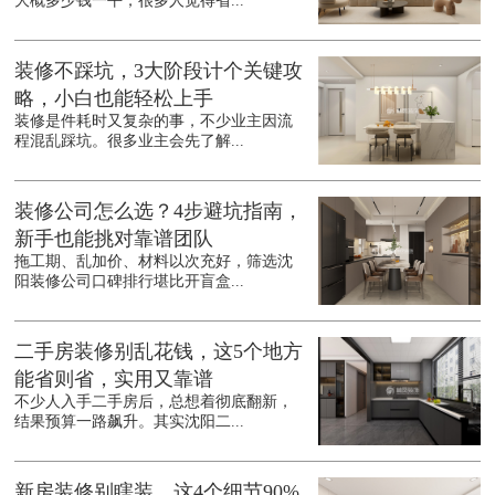
大概多少钱一平，很多人觉得省...
装修不踩坑，3大阶段计个关键攻
略，小白也能轻松上手
装修是件耗时又复杂的事，不少业主因流
程混乱踩坑。很多业主会先了解...
装修公司怎么选？4步避坑指南，
新手也能挑对靠谱团队
拖工期、乱加价、材料以次充好，筛选沈
阳装修公司口碑排行堪比开盲盒...
二手房装修别乱花钱，这5个地方
能省则省，实用又靠谱
不少人入手二手房后，总想着彻底翻新，
结果预算一路飙升。其实沈阳二...
新房装修别瞎装，这4个细节90%