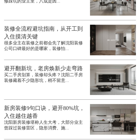
修踩坑的业主里，八成是因...
装修全流程避坑指南，从开工到
入住摸清关键
很多业主在装修之前都会先了解沈阳装修
公司口碑最好的是哪家，装修怕...
避开翻新坑，老房焕新少走弯路
买二手房划算，装修却头疼？沈阳二手房
装修藏着不少隐形坑，稍不留意...
新房装修9句口诀，避开80%坑，
入住越住越香
沈阳新房装修堪称人生大考，大部分业主
曾踩过装修雷区，隐形消费、施...