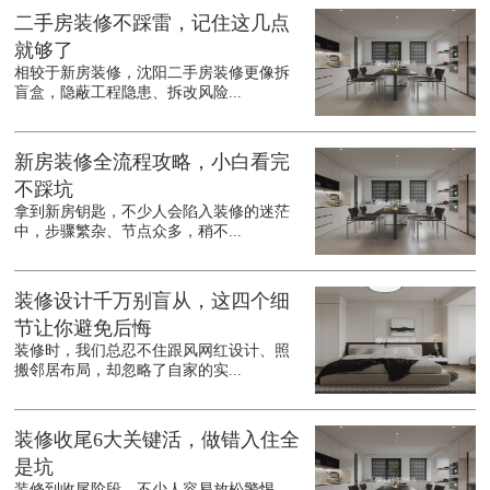
二手房装修不踩雷，记住这几点
就够了
相较于新房装修，沈阳二手房装修更像拆
盲盒，隐蔽工程隐患、拆改风险...
新房装修全流程攻略，小白看完
不踩坑
拿到新房钥匙，不少人会陷入装修的迷茫
中，步骤繁杂、节点众多，稍不...
装修设计千万别盲从，这四个细
节让你避免后悔
装修时，我们总忍不住跟风网红设计、照
搬邻居布局，却忽略了自家的实...
装修收尾6大关键活，做错入住全
是坑
装修到收尾阶段，不少人容易放松警惕，