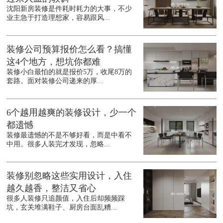
沈阳新房装修是件耗时耗力的大事，不少
业主急于打造理想家，容易跟风...
装修公司预算报价怎么看？搞懂
这4个地方，想坑你都难
装修小白最怕的就是报价5万，收尾8万的
套路。面对装修公司递来的厚...
6个越用越爽的装修设计，少一个
都遗憾
装修最遗憾的不是不够好看，而是中看不
中用。很多人装完才发现，忽略...
装修别忽略这些实用设计，入住
越久越香，整洁又省心
很多人装修只追颜值，入住后却频频踩
坑，玄关堆满鞋子、厨房台面乱糟...