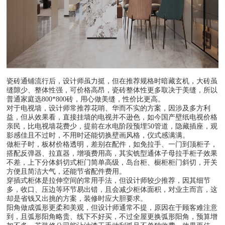
瓷砖通铺流行后，设计师虽力挺，但在推荐规格时暗藏玄机，大砖虽
缝隙少、整体性强，可价格高昂，瓷砖整体性更多取决于美缝，所以
普通家庭选800*800砖，用心做美缝，性价比更高。
对于电视墙，设计师常推荐花哨、华而不实的方案，因涉及多方利
益，但从效果看，直接挂墙的电视并不逊色，如今国产壁纸电视价格
亲民，比电视墙花费少，提前在水电阶段预埋50管道，隐藏插座，观
影感佳且不过时，不用时还能切换壁画风格，仪式感满满。
做柜子时，板材价格透明，差别在配件，如免拉手、一门到顶柜子，
搭配反弹器、拉直器，增项费用高，其实铣型通体子母拉手柜子效果
不差，上下分体斜切式柜门简单高级，岛台柜、橱柜柜门斜切，开关
方便且简洁大气，还能节省配件费用。
穿插式柜体是拉伸空间的常用手法，但设计师较少推荐，因其细节
多，收口、压边等环节易出错，且会减少柜体面积，对业主而言，这
却是省钱又出挑的方案，装修时应大胆要求。
阳角做成弧形更柔和美观，但设计师通常不提，原因在于顾客难注意
到，且弧形阳角略贵、线下不好买，不过全屋更换弧形阳角，预算增