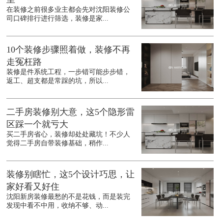
在装修之前很多业主都会先对沈阳装修公
司口碑排行进行筛选，装修是家...
10个装修步骤照着做，装修不再
走冤枉路
装修是件系统工程，一步错可能步步错，
返工、超支都是常踩的坑，所以...
二手房装修别大意，这5个隐形雷
区踩一个就亏大
买二手房省心，装修却处处藏坑！不少人
觉得二手房自带装修基础，稍作...
装修别瞎忙，这5个设计巧思，让
家好看又好住
沈阳新房装修最愁的不是花钱，而是装完
发现中看不中用，收纳不够、动...