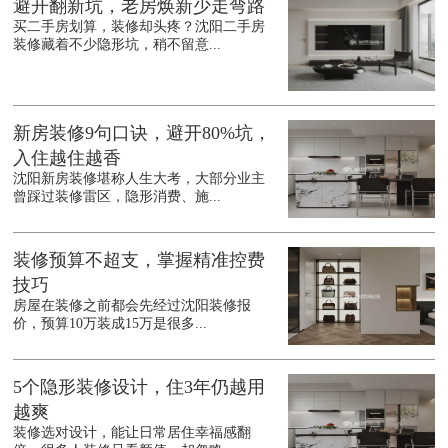
避开翻新坑，老房焕新少走弯路
买二手房划算，装修却头疼？沈阳二手房
装修藏着不少隐形坑，稍不留意...
新房装修9句口诀，避开80%坑，
入住越住越香
沈阳新房装修堪称人生大考，大部分业主
曾踩过装修雷区，隐形消费、施...
装修预算不超支，掌握精准控费
技巧
房屋在装修之前都会先经过沈阳装修报
价，预算10万装成15万是很多...
5个隐形装修设计，住3年仍越用
越爽
装修选对设计，能让日常居住幸福感翻