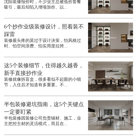
沈阳装修报价时，不少业主总被低价套餐
吸引，最后却陷入增项加价、以...
6个抄作业级装修设计，照着装不
踩雷
装修最头疼的莫过于设计决策，怕风格过
时、怕空间浪费、怕实用度拉胯...
这5个装修细节，住得越久越香，
新手直接抄作业
装修就像拆盲盒，很多看似不起眼的小细
节，入住后才知道有多重要。不...
半包装修避坑指南，这5个关键点
一定要盯紧
半包装修因装修公司负责辅材、施工，业
主把控主材的灵活模式，而且在...