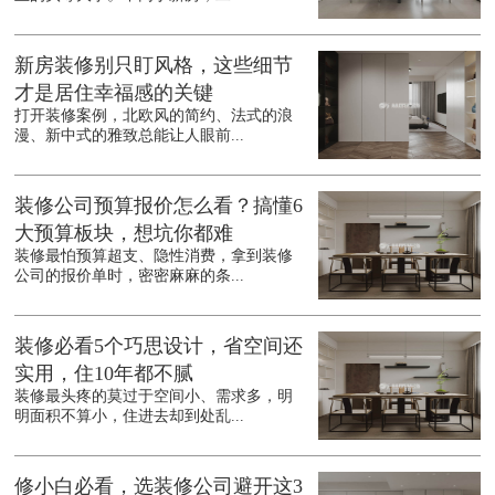
新房装修别只盯风格，这些细节
才是居住幸福感的关键
打开装修案例，北欧风的简约、法式的浪
漫、新中式的雅致总能让人眼前...
装修公司预算报价怎么看？搞懂6
大预算板块，想坑你都难
装修最怕预算超支、隐性消费，拿到装修
公司的报价单时，密密麻麻的条...
装修必看5个巧思设计，省空间还
实用，住10年都不腻
装修最头疼的莫过于空间小、需求多，明
明面积不算小，住进去却到处乱...
修小白必看，选装修公司避开这3