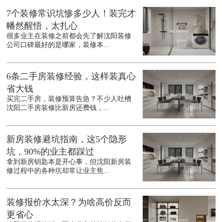
7个装修常识坑惨多少人！装完才
幡然醒悟，太扎心
很多业主在装修之前都会先了解沈阳装修
公司口碑最好的是哪家，装修本...
6条二手房装修经验，这样装真心
省大钱
买完二手房，装修预算告急？不少人吐槽
沈阳二手房装修比新房还费钱，...
新房装修避坑指南，这5个隐形
坑，90%的业主都踩过
拿到新房钥匙本是开心事，但沈阳新房装
修过程中的各种坑却常让业主焦...
装修报价水太深？为啥高价反而
更省心