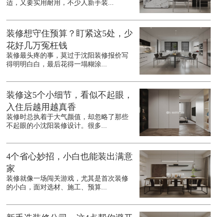
适，又要实用耐用，不少人新手装...
装修想守住预算？盯紧这5处，少
花好几万冤枉钱
装修最头疼的事，莫过于沈阳装修报价写
得明明白白，最后花得一塌糊涂...
装修这5个小细节，看似不起眼，
入住后越用越真香
装修时总执着于大气颜值，却忽略了那些
不起眼的小沈阳装修设计。很多...
4个省心妙招，小白也能装出满意
家
装修就像一场闯关游戏，尤其是首次装修
的小白，面对选材、施工、预算...