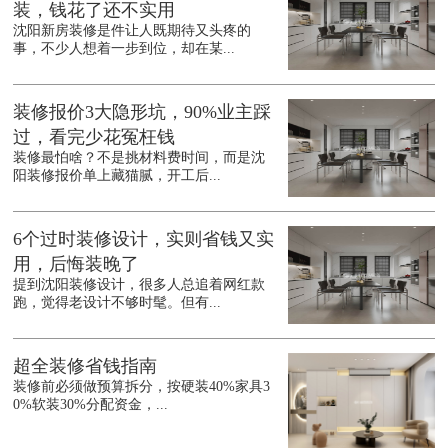
装，钱花了还不实用
沈阳新房装修是件让人既期待又头疼的
事，不少人想着一步到位，却在某...
装修报价3大隐形坑，90%业主踩
过，看完少花冤枉钱
装修最怕啥？不是挑材料费时间，而是沈
阳装修报价单上藏猫腻，开工后...
6个过时装修设计，实则省钱又实
用，后悔装晚了
提到沈阳装修设计，很多人总追着网红款
跑，觉得老设计不够时髦。但有...
超全装修省钱指南
装修前必须做预算拆分，按硬装40%家具3
0%软装30%分配资金，...