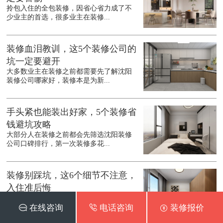
拎包入住的全包装修，因省心省力成了不
少业主的首选，很多业主在装修...
装修血泪教训，这5个装修公司的
坑一定要避开
大多数业主在装修之前都需要先了解沈阳
装修公司哪家好，装修本是为新...
手头紧也能装出好家，5个装修省
钱避坑攻略
大部分人在装修之前都会先筛选沈阳装修
公司口碑排行，第一次装修多花...
装修别踩坑，这6个细节不注意，
入住准后悔
在装修之前都会先了解沈阳装修公司口碑
 在线咨询
 电话咨询
 装修报价
最好的是哪家，装修是件耗时耗...