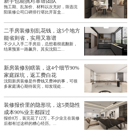
新手也能挑对靠谱团队
拖工期、乱加价、材料以次充好，筛选沈
阳装修公司口碑排行堪比开盲盒...
二手房装修别乱花钱，这5个地方
能省则省，实用又靠谱
不少人入手二手房后，总想着彻底翻新，
结果预算一路飙升。其实沈阳二...
新房装修别瞎装，这4个细节90%
家庭踩坑，返工费白花
沈阳新房装修是件费钱又费神的事，可很
多家庭满心期待装完，却发现处...
装修报价里的隐形坑，这5类隐性
成本90%业主都踩过
报价8万，装完花了12万，不少业主在装修
后都有过这样的糟心经历。...