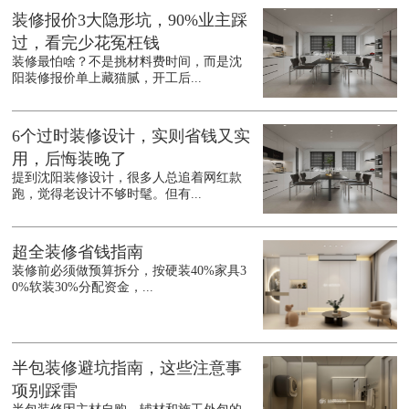
装修报价3大隐形坑，90%业主踩
过，看完少花冤枉钱
装修最怕啥？不是挑材料费时间，而是沈
阳装修报价单上藏猫腻，开工后...
6个过时装修设计，实则省钱又实
用，后悔装晚了
提到沈阳装修设计，很多人总追着网红款
跑，觉得老设计不够时髦。但有...
超全装修省钱指南
装修前必须做预算拆分，按硬装40%家具3
0%软装30%分配资金，...
半包装修避坑指南，这些注意事
项别踩雷