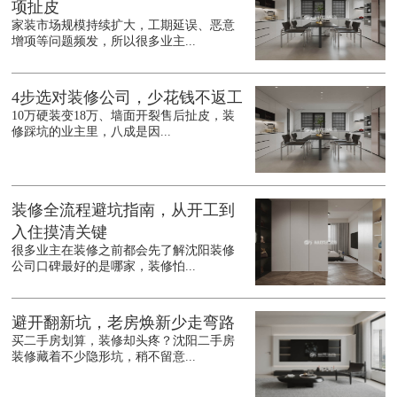
项扯皮
家装市场规模持续扩大，工期延误、恶意
增项等问题频发，所以很多业主...
4步选对装修公司，少花钱不返工
10万硬装变18万、墙面开裂售后扯皮，装
修踩坑的业主里，八成是因...
装修全流程避坑指南，从开工到
入住摸清关键
很多业主在装修之前都会先了解沈阳装修
公司口碑最好的是哪家，装修怕...
避开翻新坑，老房焕新少走弯路
买二手房划算，装修却头疼？沈阳二手房
装修藏着不少隐形坑，稍不留意...