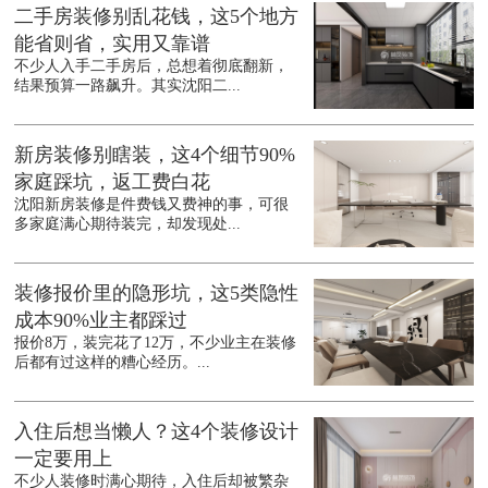
二手房装修别乱花钱，这5个地方
能省则省，实用又靠谱
不少人入手二手房后，总想着彻底翻新，
结果预算一路飙升。其实沈阳二...
新房装修别瞎装，这4个细节90%
家庭踩坑，返工费白花
沈阳新房装修是件费钱又费神的事，可很
多家庭满心期待装完，却发现处...
装修报价里的隐形坑，这5类隐性
成本90%业主都踩过
报价8万，装完花了12万，不少业主在装修
后都有过这样的糟心经历。...
入住后想当懒人？这4个装修设计
一定要用上
不少人装修时满心期待，入住后却被繁杂