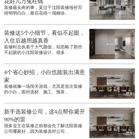
花好几万冤枉钱
装修最头疼的事，莫过于沈阳装修报价写
得明明白白，最后花得一塌糊涂...
装修这5个小细节，看似不起眼，
入住后越用越真香
装修时总执着于大气颜值，却忽略了那些
不起眼的小沈阳装修设计。很多...
4个省心妙招，小白也能装出满意
家
装修就像一场闯关游戏，尤其是首次装修
的小白，面对选材、施工、预算...
新手选装修公司，这4点帮你避开
90%的雷
很多业主在装修之前都会先了解沈阳装修
公司哪家好，因为装修选对公司...