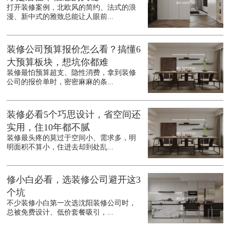
打开装修案例，北欧风的简约、法式的浪
漫、新中式的雅致总能让人眼前...
装修公司预算报价怎么看？搞懂6
大预算板块，想坑你都难
装修最怕预算超支、隐性消费，拿到装修
公司的报价单时，密密麻麻的条...
装修必看5个巧思设计，省空间还
实用，住10年都不腻
装修最头疼的莫过于空间小、需求多，明
明面积不算小，住进去却到处乱...
修小白必看，选装修公司避开这3
个坑
不少装修小白第一次选沈阳装修公司时，
总被免费设计、低价套餐吸引，...