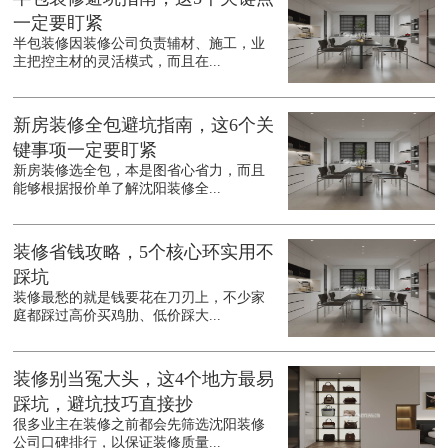
一定要盯紧
半包装修因装修公司负责辅材、施工，业
主把控主材的灵活模式，而且在...
新房装修全包避坑指南，这6个关
键事项一定要盯紧
新房装修选全包，本是图省心省力，而且
能够根据报价单了解沈阳装修全...
装修省钱攻略，5个核心环实用不
踩坑
装修最愁的就是钱要花在刀刃上，不少家
庭都踩过高价买鸡肋、低价踩大...
装修别当冤大头，这4个地方最易
踩坑，避坑技巧直接抄
很多业主在装修之前都会先筛选沈阳装修
公司口碑排行，以保证装修质量...