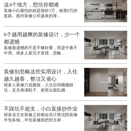
这4个地方，想坑你都难
装修小白最怕的就是报价5万，收尾8万的
套路。面对装修公司递来的厚...
6个越用越爽的装修设计，少一个
都遗憾
装修最遗憾的不是不够好看，而是中看不
中用。很多人装完才发现，忽略...
装修别忽略这些实用设计，入住
越久越香，整洁又省心
很多人装修只追颜值，入住后却频频踩
坑，玄关堆满鞋子、厨房台面乱糟...
不踩坑不超支，小白直接抄作业
很多业主在装修之前都会先计算沈阳装修
半包多钱，半包装修因把控主材...