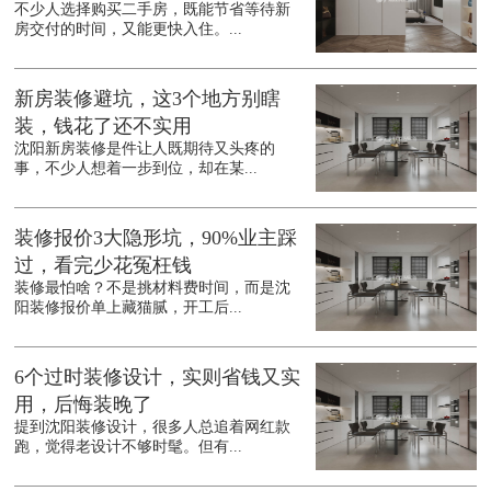
不少人选择购买二手房，既能节省等待新
房交付的时间，又能更快入住。...
新房装修避坑，这3个地方别瞎
装，钱花了还不实用
沈阳新房装修是件让人既期待又头疼的
事，不少人想着一步到位，却在某...
装修报价3大隐形坑，90%业主踩
过，看完少花冤枉钱
装修最怕啥？不是挑材料费时间，而是沈
阳装修报价单上藏猫腻，开工后...
6个过时装修设计，实则省钱又实
用，后悔装晚了
提到沈阳装修设计，很多人总追着网红款
跑，觉得老设计不够时髦。但有...