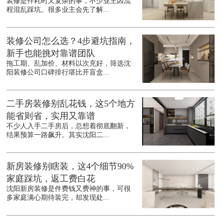
装修是件耗时又复杂的事，不少业主因流
程混乱踩坑。很多业主会先了解...
装修公司怎么选？4步避坑指南，
新手也能挑对靠谱团队
拖工期、乱加价、材料以次充好，筛选沈
阳装修公司口碑排行堪比开盲盒...
二手房装修别乱花钱，这5个地方
能省则省，实用又靠谱
不少人入手二手房后，总想着彻底翻新，
结果预算一路飙升。其实沈阳二...
新房装修别瞎装，这4个细节90%
家庭踩坑，返工费白花
沈阳新房装修是件费钱又费神的事，可很
多家庭满心期待装完，却发现处...