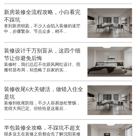
新房装修全流程攻略，小白看完
不踩坑
拿到新房钥匙，不少人会陷入装修的迷茫
中，步骤繁杂、节点众多，稍不...
装修设计千万别盲从，这四个细
节让你避免后悔
装修时，我们总忍不住跟风网红设计、照
搬邻居布局，却忽略了自家的实...
装修收尾6大关键活，做错入住全
是坑
装修到收尾阶段，不少人容易放松警惕，
觉得大局已定。但恰恰是这最后...
半包装修全攻略，不踩坑不超支
很多业主在装修之前都会先了解沈阳装修