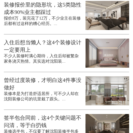
装修报价里的隐形坑，这5类隐性
成本90%业主都踩过
报价8万，装完花了12万，不少业主在装修
后都有过这样的糟心经历。...
入住后想当懒人？这4个装修设计
一定要用上
不少人装修时满心期待，入住后却被繁杂
家务浇灭热情。其实选对沈阳装...
曾经过度装修，才明白这4件事没
做好
装修本是为打造舒适居所，可不少人却在
沈阳装修公司的坑里栽了跟头。...
签半包合同前，这4个关键问题不
问清，等于白扔钱
装修选半包，不仅要了解沈阳装修半包多