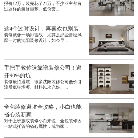
报价12万，装完花了21万，不少业主都有
过这样的装修噩梦。低价套...
这4个过时设计，再喜欢也别装
装修就像一场排雷战，尤其是那些曾经风
靡一时的沈阳装修设计，如今早...
手把手教你选靠谱装修公司！避
开90%的坑
装修最怕遇坑，很多沈阳装修公司低价引
流后疯狂增项、材料以次充好、...
全包装修避坑全攻略，小白也能
省心装新家
对于上班族或装修小白来说，全包装修因
一站式托管的省心属性，成为家...