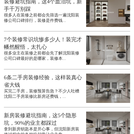
装修避坑指南，这4个血泪坑，新
手千万别踩
很多人在装修之前都会先筛选一遍沈阳装
修公司口碑排行，装修是件费钱...
7个装修常识坑惨多少人！装完才
幡然醒悟，太扎心
很多业主在装修之前都会先了解沈阳装修
公司口碑最好的是哪家，装修本...
6条二手房装修经验，这样装真心
省大钱
买完二手房，装修预算告急？不少人吐槽
沈阳二手房装修比新房还费钱，...
新房装修避坑指南，这5个隐形
坑，90%的业主都踩过
拿到新房钥匙本是开心事，但沈阳新房装