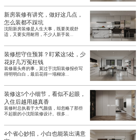
新房装修有讲究，做好这几点，
怎么装都不踩坑
沈阳新房装修是人生大事，既要美观舒
适，又要实用耐用，不少人新手装...
装修想守住预算？盯紧这5处，少
花好几万冤枉钱
装修最头疼的事，莫过于沈阳装修报价写
得明明白白，最后花得一塌糊涂...
装修这5个小细节，看似不起眼，
入住后越用越真香
装修时总执着于大气颜值，却忽略了那些
不起眼的小沈阳装修设计。很多...
4个省心妙招，小白也能装出满意