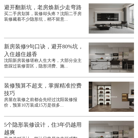
避开翻新坑，老房焕新少走弯路
买二手房划算，装修却头疼？沈阳二手房
装修藏着不少隐形坑，稍不留意...
新房装修9句口诀，避开80%坑，
入住越住越香
沈阳新房装修堪称人生大考，大部分业主
曾踩过装修雷区，隐形消费、施...
装修预算不超支，掌握精准控费
技巧
房屋在装修之前都会先经过沈阳装修报
价，预算10万装成15万是很多...
5个隐形装修设计，住3年仍越用
越爽