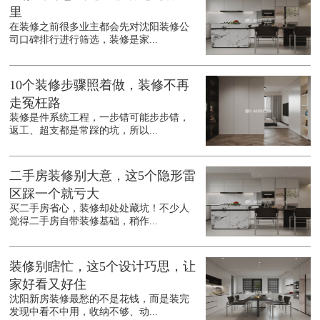
里
在装修之前很多业主都会先对沈阳装修公
司口碑排行进行筛选，装修是家...
10个装修步骤照着做，装修不再
走冤枉路
装修是件系统工程，一步错可能步步错，
返工、超支都是常踩的坑，所以...
二手房装修别大意，这5个隐形雷
区踩一个就亏大
买二手房省心，装修却处处藏坑！不少人
觉得二手房自带装修基础，稍作...
装修别瞎忙，这5个设计巧思，让
家好看又好住
沈阳新房装修最愁的不是花钱，而是装完
发现中看不中用，收纳不够、动...