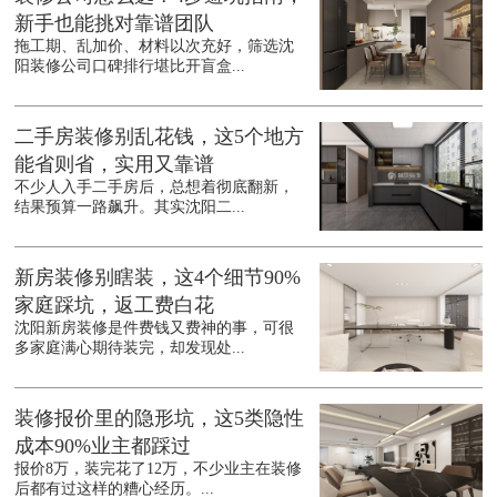
新手也能挑对靠谱团队
拖工期、乱加价、材料以次充好，筛选沈
阳装修公司口碑排行堪比开盲盒...
二手房装修别乱花钱，这5个地方
能省则省，实用又靠谱
不少人入手二手房后，总想着彻底翻新，
结果预算一路飙升。其实沈阳二...
新房装修别瞎装，这4个细节90%
家庭踩坑，返工费白花
沈阳新房装修是件费钱又费神的事，可很
多家庭满心期待装完，却发现处...
装修报价里的隐形坑，这5类隐性
成本90%业主都踩过
报价8万，装完花了12万，不少业主在装修
后都有过这样的糟心经历。...