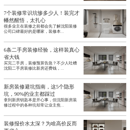
7个装修常识坑惨多少人！装完才
幡然醒悟，太扎心
很多业主在装修之前都会先了解沈阳装修
公司口碑最好的是哪家，装修本...
6条二手房装修经验，这样装真心
省大钱
买完二手房，装修预算告急？不少人吐槽
沈阳二手房装修比新房还费钱，...
新房装修避坑指南，这5个隐形
坑，90%的业主都踩过
拿到新房钥匙本是开心事，但沈阳新房装
修过程中的各种坑却常让业主焦...
装修报价水太深？为啥高价反而