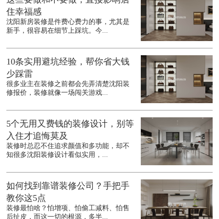
住幸福感
沈阳新房装修是件费心费力的事，尤其是
新手，很容易在细节上踩坑。今...
10条实用避坑经验，帮你省大钱
少踩雷
很多业主在装修之前都会先弄清楚沈阳装
修报价，装修就像一场闯关游戏...
5个无用又费钱的装修设计，别等
入住才追悔莫及
装修时总忍不住追求颜值和多功能，却不
知很多沈阳装修设计看似实用，...
如何找到靠谱装修公司？手把手
教你这5点
装修最怕啥？怕增项、怕偷工减料、怕售
后扯皮，而这一切的根源，多半...