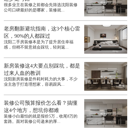
很多业主在装修之前都会先筛选沈阳装修
公司口碑最好的是哪家，装修就...
老房翻新避坑指南，这3个核心雷
区，90%的人都踩过
沈阳二手房装修本是为了提升居住幸福
感，但稍不留意就会踩坑，轻则返...
新房装修这4大要点别踩坑，都是
过来人血的教训
沈阳新房装修是件耗时耗力的大事，不少
业主急于打造理想家，容易跟风...
装修公司预算报价怎么看？搞懂
这4个地方，想坑你都难
装修小白最怕的就是报价5万，收尾8万的
套路。面对装修公司递来的厚...