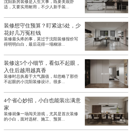
沈阳新房装修是人生大事，既要美观舒
适，又要实用耐用，不少人新手装...
装修想守住预算？盯紧这5处，少
花好几万冤枉钱
装修最头疼的事，莫过于沈阳装修报价写
得明明白白，最后花得一塌糊涂...
装修这5个小细节，看似不起眼，
入住后越用越真香
装修时总执着于大气颜值，却忽略了那些
不起眼的小沈阳装修设计。很多...
4个省心妙招，小白也能装出满意
家
装修就像一场闯关游戏，尤其是首次装修
的小白，面对选材、施工、预算...