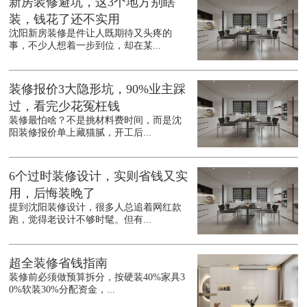
新房装修避坑，这3个地方别瞎
装，钱花了还不实用
沈阳新房装修是件让人既期待又头疼的
事，不少人想着一步到位，却在某...
装修报价3大隐形坑，90%业主踩
过，看完少花冤枉钱
装修最怕啥？不是挑材料费时间，而是沈
阳装修报价单上藏猫腻，开工后...
6个过时装修设计，实则省钱又实
用，后悔装晚了
提到沈阳装修设计，很多人总追着网红款
跑，觉得老设计不够时髦。但有...
超全装修省钱指南
装修前必须做预算拆分，按硬装40%家具3
0%软装30%分配资金，...