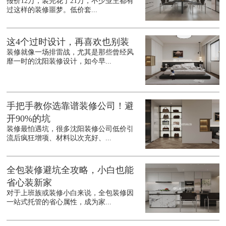
报价12万，装完花了21万，不少业主都有
过这样的装修噩梦。低价套...
这4个过时设计，再喜欢也别装
装修就像一场排雷战，尤其是那些曾经风
靡一时的沈阳装修设计，如今早...
手把手教你选靠谱装修公司！避
开90%的坑
装修最怕遇坑，很多沈阳装修公司低价引
流后疯狂增项、材料以次充好、...
全包装修避坑全攻略，小白也能
省心装新家
对于上班族或装修小白来说，全包装修因
一站式托管的省心属性，成为家...