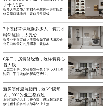
手千万别踩
很多人在装修之前都会先筛选一遍沈阳装
修公司口碑排行，装修是件费钱...
7个装修常识坑惨多少人！装完才
幡然醒悟，太扎心
很多业主在装修之前都会先了解沈阳装修
公司口碑最好的是哪家，装修本...
6条二手房装修经验，这样装真心
省大钱
买完二手房，装修预算告急？不少人吐槽
沈阳二手房装修比新房还费钱，...
新房装修避坑指南，这5个隐形
坑，90%的业主都踩过
拿到新房钥匙本是开心事，但沈阳新房装
修过程中的各种坑却常让业主焦...