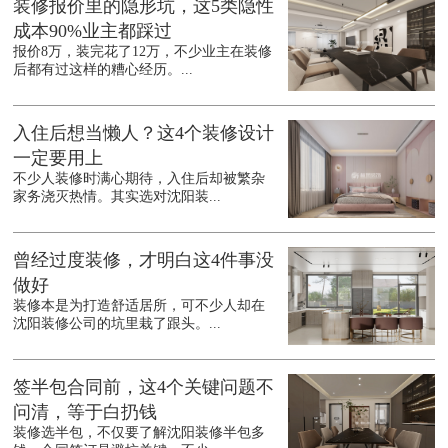
装修报价里的隐形坑，这5类隐性
成本90%业主都踩过
报价8万，装完花了12万，不少业主在装修
后都有过这样的糟心经历。...
入住后想当懒人？这4个装修设计
一定要用上
不少人装修时满心期待，入住后却被繁杂
家务浇灭热情。其实选对沈阳装...
曾经过度装修，才明白这4件事没
做好
装修本是为打造舒适居所，可不少人却在
沈阳装修公司的坑里栽了跟头。...
签半包合同前，这4个关键问题不
问清，等于白扔钱
装修选半包，不仅要了解沈阳装修半包多