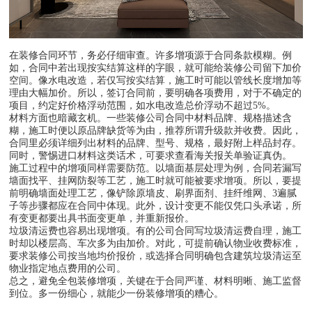
在装修合同环节，务必仔细审查。许多增项源于合同条款模糊。例
如，合同中若出现按实结算这样的字眼，就可能给装修公司留下加价
空间。像水电改造，若仅写按实结算，施工时可能以管线长度增加等
理由大幅加价。所以，签订合同前，要明确各项费用，对于不确定的
项目，约定好价格浮动范围，如水电改造总价浮动不超过5%。
材料方面也暗藏玄机。一些装修公司合同中材料品牌、规格描述含
糊，施工时便以原品牌缺货等为由，推荐所谓升级款并收费。因此，
合同里必须详细列出材料的品牌、型号、规格，最好附上样品封存。
同时，警惕进口材料这类话术，可要求查看海关报关单验证真伪。
施工过程中的增项同样需要防范。以墙面基层处理为例，合同若漏写
墙面找平、挂网防裂等工艺，施工时就可能被要求增项。所以，要提
前明确墙面处理工艺，像铲除原墙皮、刷界面剂、挂纤维网、3遍腻
子等步骤都应在合同中体现。此外，设计变更不能仅凭口头承诺，所
有变更都要出具书面变更单，并重新报价。
垃圾清运费也容易出现增项。有的公司合同写垃圾清运费自理，施工
时却以楼层高、车次多为由加价。对此，可提前确认物业收费标准，
要求装修公司按当地均价报价，或选择合同明确包含建筑垃圾清运至
物业指定地点费用的公司。
总之，避免全包装修增项，关键在于合同严谨、材料明晰、施工监督
到位。多一份细心，就能少一份装修增项的糟心。