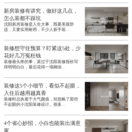
新房装修有讲究，做好这几点，
怎么装都不踩坑
沈阳新房装修是人生大事，既要美观舒
适，又要实用耐用，不少人新手装...
装修想守住预算？盯紧这5处，少
花好几万冤枉钱
装修最头疼的事，莫过于沈阳装修报价写
得明明白白，最后花得一塌糊涂...
装修这5个小细节，看似不起眼，
入住后越用越真香
装修时总执着于大气颜值，却忽略了那些
不起眼的小沈阳装修设计。很多...
4个省心妙招，小白也能装出满意
家