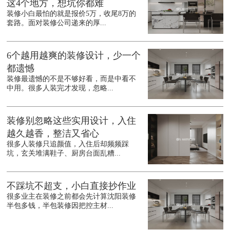
这4个地方，想坑你都难
装修小白最怕的就是报价5万，收尾8万的
套路。面对装修公司递来的厚...
6个越用越爽的装修设计，少一个
都遗憾
装修最遗憾的不是不够好看，而是中看不
中用。很多人装完才发现，忽略...
装修别忽略这些实用设计，入住
越久越香，整洁又省心
很多人装修只追颜值，入住后却频频踩
坑，玄关堆满鞋子、厨房台面乱糟...
不踩坑不超支，小白直接抄作业
很多业主在装修之前都会先计算沈阳装修
半包多钱，半包装修因把控主材...