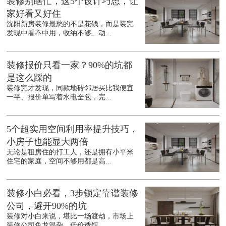
装修别瞎忙，这5个设计巧思，让
家好看又好住
沈阳新房装修最愁的不是花钱，而是装完
发现中看不中用，收纳不够、动...
装修报价只看一家？90%的坑都
是这么踩的
装修完才发现，同款地砖邻居买比我便宜
一半、报价单写着水电全包，完...
5个超实用空间利用率提升技巧，
小房子也能显大两倍
无论是租房住的打工人，还是拥有小平米
住宅的家庭，空间不够用都是高...
装修小白必看，3步锁定靠谱装修
公司，避开90%的坑
装修对小白来说，堪比一场渡劫，市场上
装修公司鱼龙混杂，低价诱饵、...