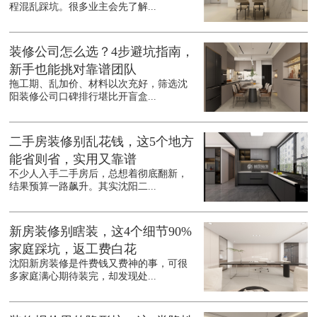
程混乱踩坑。很多业主会先了解...
装修公司怎么选？4步避坑指南，
新手也能挑对靠谱团队
拖工期、乱加价、材料以次充好，筛选沈
阳装修公司口碑排行堪比开盲盒...
二手房装修别乱花钱，这5个地方
能省则省，实用又靠谱
不少人入手二手房后，总想着彻底翻新，
结果预算一路飙升。其实沈阳二...
新房装修别瞎装，这4个细节90%
家庭踩坑，返工费白花
沈阳新房装修是件费钱又费神的事，可很
多家庭满心期待装完，却发现处...