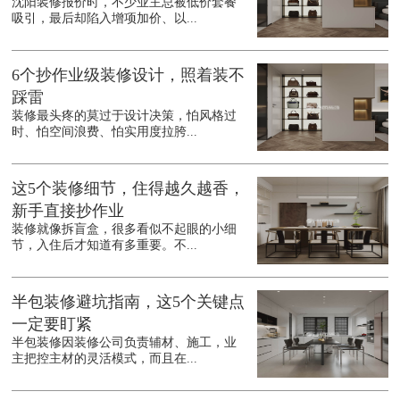
沈阳装修报价时，不少业主总被低价套餐
吸引，最后却陷入增项加价、以...
6个抄作业级装修设计，照着装不
踩雷
装修最头疼的莫过于设计决策，怕风格过
时、怕空间浪费、怕实用度拉胯...
这5个装修细节，住得越久越香，
新手直接抄作业
装修就像拆盲盒，很多看似不起眼的小细
节，入住后才知道有多重要。不...
半包装修避坑指南，这5个关键点
一定要盯紧
半包装修因装修公司负责辅材、施工，业
主把控主材的灵活模式，而且在...