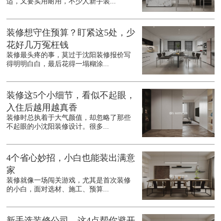
适，又要实用耐用，不少人新手装...
装修想守住预算？盯紧这5处，少
花好几万冤枉钱
装修最头疼的事，莫过于沈阳装修报价写
得明明白白，最后花得一塌糊涂...
装修这5个小细节，看似不起眼，
入住后越用越真香
装修时总执着于大气颜值，却忽略了那些
不起眼的小沈阳装修设计。很多...
4个省心妙招，小白也能装出满意
家
装修就像一场闯关游戏，尤其是首次装修
的小白，面对选材、施工、预算...
新手选装修公司，这4点帮你避开