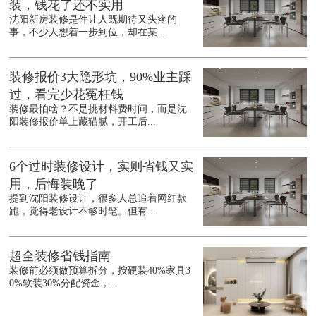
装，钱花了还不实用
沈阳新房装修是件让人既期待又头疼的
事，不少人想着一步到位，却在某...
装修报价3大隐形坑，90%业主踩
过，看完少花冤枉钱
装修最怕啥？不是挑材料费时间，而是沈
阳装修报价单上藏猫腻，开工后...
6个过时装修设计，实则省钱又实
用，后悔装晚了
提到沈阳装修设计，很多人总追着网红款
跑，觉得老设计不够时髦。但有...
超全装修省钱指南
装修前必须做预算拆分，按硬装40%家具3
0%软装30%分配资金，...