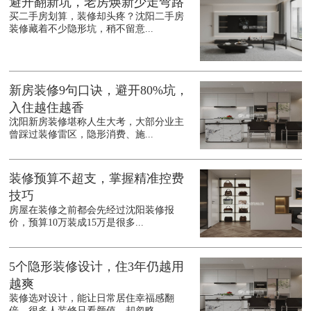
避开翻新坑，老房焕新少走弯路
买二手房划算，装修却头疼？沈阳二手房
装修藏着不少隐形坑，稍不留意...
新房装修9句口诀，避开80%坑，
入住越住越香
沈阳新房装修堪称人生大考，大部分业主
曾踩过装修雷区，隐形消费、施...
装修预算不超支，掌握精准控费
技巧
房屋在装修之前都会先经过沈阳装修报
价，预算10万装成15万是很多...
5个隐形装修设计，住3年仍越用
越爽
装修选对设计，能让日常居住幸福感翻
倍，很多人装修只看颜值，却忽略...