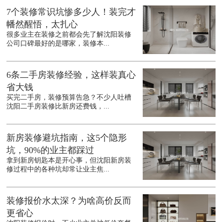
7个装修常识坑惨多少人！装完才
幡然醒悟，太扎心
很多业主在装修之前都会先了解沈阳装修
公司口碑最好的是哪家，装修本...
6条二手房装修经验，这样装真心
省大钱
买完二手房，装修预算告急？不少人吐槽
沈阳二手房装修比新房还费钱，...
新房装修避坑指南，这5个隐形
坑，90%的业主都踩过
拿到新房钥匙本是开心事，但沈阳新房装
修过程中的各种坑却常让业主焦...
装修报价水太深？为啥高价反而
更省心