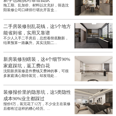
新手也能挑对靠谱团队
拖工期、乱加价、材料以次充好，筛选沈
阳装修公司口碑排行堪比开盲盒...
二手房装修别乱花钱，这5个地方
能省则省，实用又靠谱
不少人入手二手房后，总想着彻底翻新，
结果预算一路飙升。其实沈阳二...
新房装修别瞎装，这4个细节90%
家庭踩坑，返工费白花
沈阳新房装修是件费钱又费神的事，可很
多家庭满心期待装完，却发现处...
装修报价里的隐形坑，这5类隐性
成本90%业主都踩过
报价8万，装完花了12万，不少业主在装修
后都有过这样的糟心经历。...