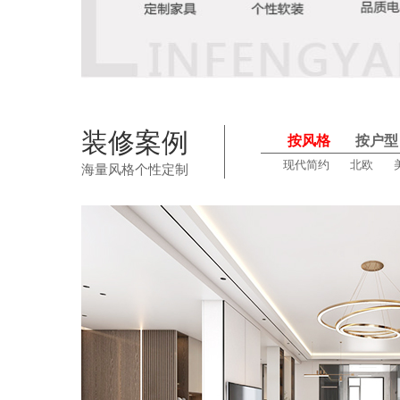
装修案例
按风格
按户型
现代简约
北欧
海量风格个性定制