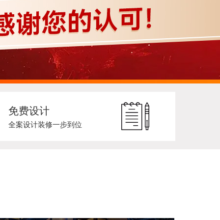
免费设计
全案设计装修一步到位