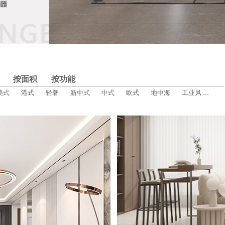
按面积
按功能
美式
港式
轻奢
新中式
中式
欧式
地中海
工业风
田