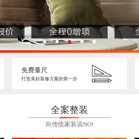
免费量尺
打造美好装修方案的第一步
全案整装
向传统家装说NO!