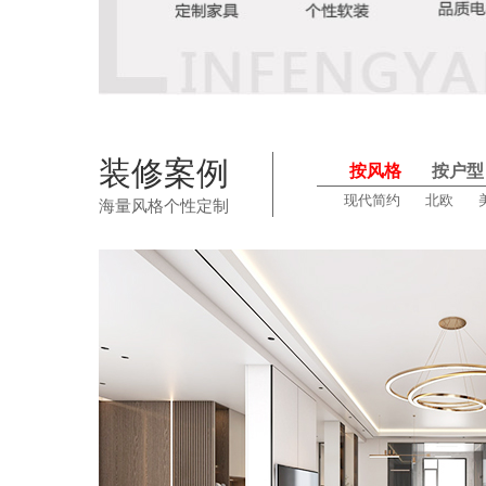
装修案例
按风格
按户型
现代简约
北欧
海量风格个性定制