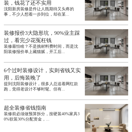
装，钱花了还不实用
沈阳新房装修是件让人既期待又头疼的
事，不少人想着一步到位，却在某...
装修报价3大隐形坑，90%业主踩
过，看完少花冤枉钱
装修最怕啥？不是挑材料费时间，而是沈
阳装修报价单上藏猫腻，开工后...
6个过时装修设计，实则省钱又实
用，后悔装晚了
提到沈阳装修设计，很多人总追着网红款
跑，觉得老设计不够时髦。但有...
超全装修省钱指南
装修前必须做预算拆分，按硬装40%家具3
0%软装30%分配资金，...