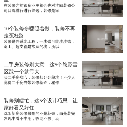
在装修之前很多业主都会先对沈阳装修公
司口碑排行进行筛选，装修是家...
10个装修步骤照着做，装修不再
走冤枉路
装修是件系统工程，一步错可能步步错，
返工、超支都是常踩的坑，所以...
二手房装修别大意，这5个隐形雷
区踩一个就亏大
买二手房省心，装修却处处藏坑！不少人
觉得二手房自带装修基础，稍作...
装修别瞎忙，这5个设计巧思，让
家好看又好住
沈阳新房装修最愁的不是花钱，而是装完
发现中看不中用，收纳不够、动...