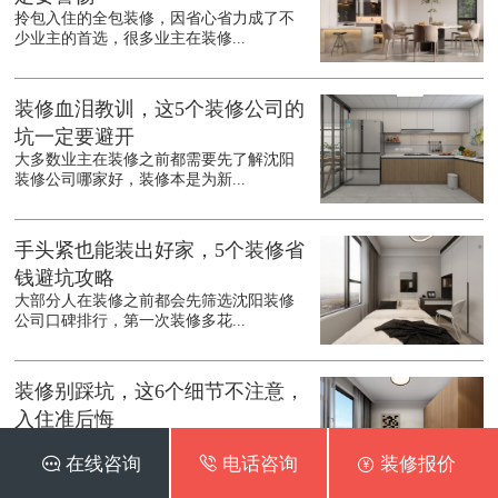
拎包入住的全包装修，因省心省力成了不
少业主的首选，很多业主在装修...
装修血泪教训，这5个装修公司的
坑一定要避开
大多数业主在装修之前都需要先了解沈阳
装修公司哪家好，装修本是为新...
手头紧也能装出好家，5个装修省
钱避坑攻略
大部分人在装修之前都会先筛选沈阳装修
公司口碑排行，第一次装修多花...
装修别踩坑，这6个细节不注意，
入住准后悔
在装修之前都会先了解沈阳装修公司口碑
 在线咨询
 电话咨询
 装修报价
最好的是哪家，装修是件耗时耗...