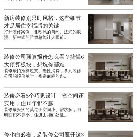
新房装修别只盯风格，这些细节
才是居住幸福感的关键
打开装修案例，北欧风的简约、法式的浪
漫、新中式的雅致总能让人眼前...
装修公司预算报价怎么看？搞懂6
大预算板块，想坑你都难
装修最怕预算超支、隐性消费，拿到装修
公司的报价单时，密密麻麻的条...
装修必看5个巧思设计，省空间还
实用，住10年都不腻
装修最头疼的莫过于空间小、需求多，明
明面积不算小，住进去却到处乱...
修小白必看，选装修公司避开这3