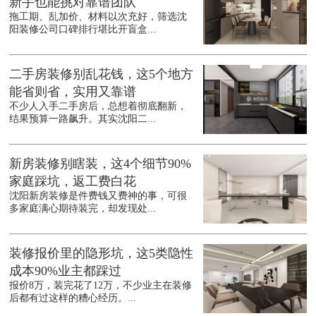
新手也能挑对靠谱团队
拖工期、乱加价、材料以次充好，筛选沈
阳装修公司口碑排行堪比开盲盒...
二手房装修别乱花钱，这5个地方
能省则省，实用又靠谱
不少人入手二手房后，总想着彻底翻新，
结果预算一路飙升。其实沈阳二...
新房装修别瞎装，这4个细节90%
家庭踩坑，返工费白花
沈阳新房装修是件费钱又费神的事，可很
多家庭满心期待装完，却发现处...
装修报价里的隐形坑，这5类隐性
成本90%业主都踩过
报价8万，装完花了12万，不少业主在装修
后都有过这样的糟心经历。...