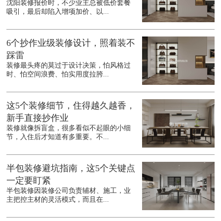
沈阳装修报价时，不少业主总被低价套餐
吸引，最后却陷入增项加价、以...
6个抄作业级装修设计，照着装不
踩雷
装修最头疼的莫过于设计决策，怕风格过
时、怕空间浪费、怕实用度拉胯...
这5个装修细节，住得越久越香，
新手直接抄作业
装修就像拆盲盒，很多看似不起眼的小细
节，入住后才知道有多重要。不...
半包装修避坑指南，这5个关键点
一定要盯紧
半包装修因装修公司负责辅材、施工，业
主把控主材的灵活模式，而且在...