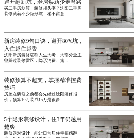
避开翻新坑，老房焕新少走弯路
买二手房划算，装修却头疼？沈阳二手房
装修藏着不少隐形坑，稍不留意...
新房装修9句口诀，避开80%坑，
入住越住越香
沈阳新房装修堪称人生大考，大部分业主
曾踩过装修雷区，隐形消费、施...
装修预算不超支，掌握精准控费
技巧
房屋在装修之前都会先经过沈阳装修报
价，预算10万装成15万是很多...
5个隐形装修设计，住3年仍越用
越爽
装修选对设计，能让日常居住幸福感翻