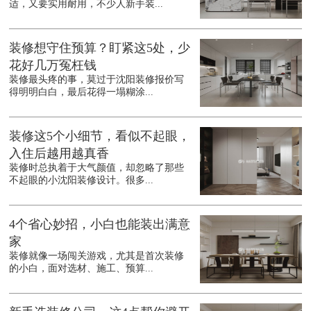
适，又要实用耐用，不少人新手装...
装修想守住预算？盯紧这5处，少
花好几万冤枉钱
装修最头疼的事，莫过于沈阳装修报价写
得明明白白，最后花得一塌糊涂...
装修这5个小细节，看似不起眼，
入住后越用越真香
装修时总执着于大气颜值，却忽略了那些
不起眼的小沈阳装修设计。很多...
4个省心妙招，小白也能装出满意
家
装修就像一场闯关游戏，尤其是首次装修
的小白，面对选材、施工、预算...