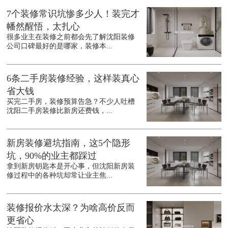
7个装修常识坑惨多少人！装完才
幡然醒悟，太扎心
很多业主在装修之前都会先了解沈阳装修
公司口碑最好的是哪家，装修本...
6条二手房装修经验，这样装真心
省大钱
买完二手房，装修预算告急？不少人吐槽
沈阳二手房装修比新房还费钱，...
新房装修避坑指南，这5个隐形
坑，90%的业主都踩过
拿到新房钥匙本是开心事，但沈阳新房装
修过程中的各种坑却常让业主焦...
装修报价水太深？为啥高价反而
更省心