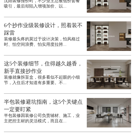
沈阳装修报价时，不少业主总被低价套餐
吸引，最后却陷入增项加价、以...
6个抄作业级装修设计，照着装不
踩雷
装修最头疼的莫过于设计决策，怕风格过
时、怕空间浪费、怕实用度拉胯...
这5个装修细节，住得越久越香，
新手直接抄作业
装修就像拆盲盒，很多看似不起眼的小细
节，入住后才知道有多重要。不...
半包装修避坑指南，这5个关键点
一定要盯紧
半包装修因装修公司负责辅材、施工，业
主把控主材的灵活模式，而且在...