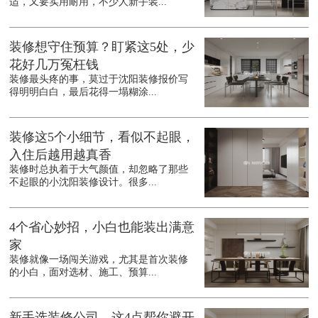
适，又要实用耐用，不少人新手装...
装修想守住预算？盯紧这5处，少
花好几万冤枉钱
装修最头疼的事，莫过于沈阳装修报价写
得明明白白，最后花得一塌糊涂...
装修这5个小细节，看似不起眼，
入住后越用越真香
装修时总执着于大气颜值，却忽略了那些
不起眼的小沈阳装修设计。很多...
4个省心妙招，小白也能装出满意
家
装修就像一场闯关游戏，尤其是首次装修
的小白，面对选材、施工、预算...
新手选装修公司，这4点帮你避开