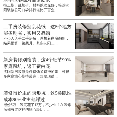
新手也能挑对靠谱团队
拖工期、乱加价、材料以次充好，筛选沈
阳装修公司口碑排行堪比开盲盒...
二手房装修别乱花钱，这5个地方
能省则省，实用又靠谱
不少人入手二手房后，总想着彻底翻新，
结果预算一路飙升。其实沈阳二...
新房装修别瞎装，这4个细节90%
家庭踩坑，返工费白花
沈阳新房装修是件费钱又费神的事，可很
多家庭满心期待装完，却发现处...
装修报价里的隐形坑，这5类隐性
成本90%业主都踩过
报价8万，装完花了12万，不少业主在装修
后都有过这样的糟心经历。...