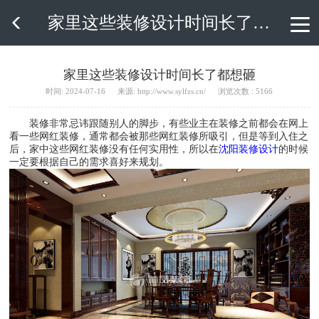
家里这些装修设计时间长了都想砸

家里这些装修设计时间长了都想砸
时间: 2024-07-16
来源: http://www.sylfzs.cn/
浏览次数 : 5166
装修非常忌讳跟随别人的脚步，有些业主在装修之前都会在网上
看一些网红装修，通常都会被那些网红装修所吸引，但是等到入住之
后，家中这些网红装修没有任何实用性，所以在
沈阳装修设计
的时候
一定要根据自己的需求喜好来规划。