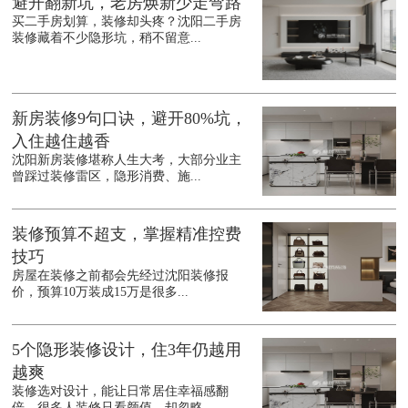
避开翻新坑，老房焕新少走弯路
买二手房划算，装修却头疼？沈阳二手房
装修藏着不少隐形坑，稍不留意...
新房装修9句口诀，避开80%坑，
入住越住越香
沈阳新房装修堪称人生大考，大部分业主
曾踩过装修雷区，隐形消费、施...
装修预算不超支，掌握精准控费
技巧
房屋在装修之前都会先经过沈阳装修报
价，预算10万装成15万是很多...
5个隐形装修设计，住3年仍越用
越爽
装修选对设计，能让日常居住幸福感翻
倍，很多人装修只看颜值，却忽略...