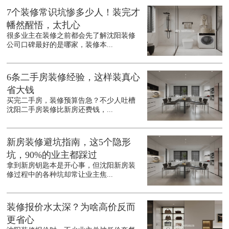
7个装修常识坑惨多少人！装完才
幡然醒悟，太扎心
很多业主在装修之前都会先了解沈阳装修
公司口碑最好的是哪家，装修本...
6条二手房装修经验，这样装真心
省大钱
买完二手房，装修预算告急？不少人吐槽
沈阳二手房装修比新房还费钱，...
新房装修避坑指南，这5个隐形
坑，90%的业主都踩过
拿到新房钥匙本是开心事，但沈阳新房装
修过程中的各种坑却常让业主焦...
装修报价水太深？为啥高价反而
更省心