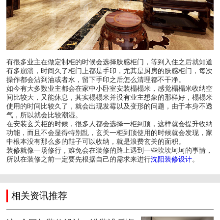
有很多业主在做定制柜的时候会选择肤感柜门，等到入住之后就知道
有多崩溃，时间久了柜门上都是手印，尤其是厨房的肤感柜门，每次
操作都会沾到油或者水，留下手印之后怎么清理都不干净。
如今有大多数业主都会在家中小卧室安装榻榻米，感觉榻榻米收纳空
间比较大，又能休息，其实榻榻米并没有业主想象的那样好，榻榻米
使用的时间比较久了，就会出现发霉以及变形的问题，由于本身不透
气，所以就会比较潮湿。
在安装玄关柜的时候，很多人都会选择一柜到顶，这样就会提升收纳
功能，而且不会显得特别乱，玄关一柜到顶使用的时候就会发现，家
中根本没有那么多的鞋子可以收纳，就是浪费玄关的面积。
装修就像一场修行，难免会在装修的路上遇到一些坎坎坷坷的事情，
所以在装修之前一定要先根据自己的需求来进行
沈阳装修设计
。
相关资讯推荐