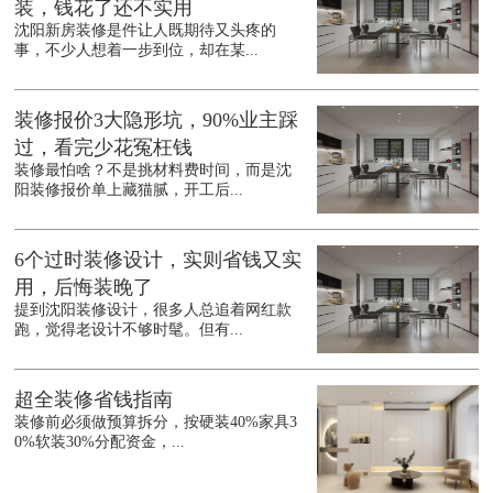
装，钱花了还不实用
沈阳新房装修是件让人既期待又头疼的
事，不少人想着一步到位，却在某...
装修报价3大隐形坑，90%业主踩
过，看完少花冤枉钱
装修最怕啥？不是挑材料费时间，而是沈
阳装修报价单上藏猫腻，开工后...
6个过时装修设计，实则省钱又实
用，后悔装晚了
提到沈阳装修设计，很多人总追着网红款
跑，觉得老设计不够时髦。但有...
超全装修省钱指南
装修前必须做预算拆分，按硬装40%家具3
0%软装30%分配资金，...