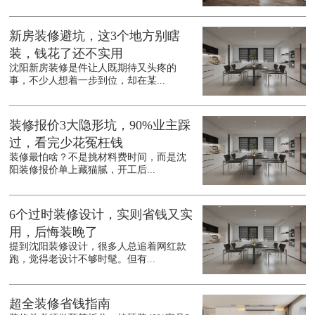
新房装修避坑，这3个地方别瞎
装，钱花了还不实用
沈阳新房装修是件让人既期待又头疼的
事，不少人想着一步到位，却在某...
装修报价3大隐形坑，90%业主踩
过，看完少花冤枉钱
装修最怕啥？不是挑材料费时间，而是沈
阳装修报价单上藏猫腻，开工后...
6个过时装修设计，实则省钱又实
用，后悔装晚了
提到沈阳装修设计，很多人总追着网红款
跑，觉得老设计不够时髦。但有...
超全装修省钱指南