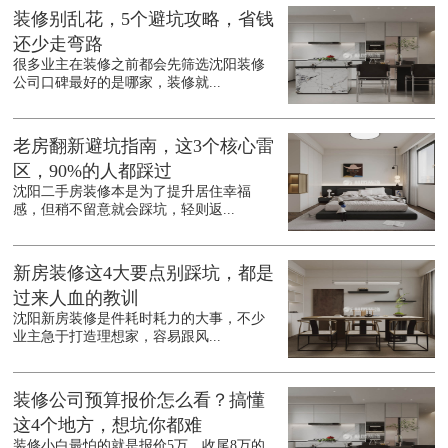
装修别乱花，5个避坑攻略，省钱
还少走弯路
很多业主在装修之前都会先筛选沈阳装修
公司口碑最好的是哪家，装修就...
老房翻新避坑指南，这3个核心雷
区，90%的人都踩过
沈阳二手房装修本是为了提升居住幸福
感，但稍不留意就会踩坑，轻则返...
新房装修这4大要点别踩坑，都是
过来人血的教训
沈阳新房装修是件耗时耗力的大事，不少
业主急于打造理想家，容易跟风...
装修公司预算报价怎么看？搞懂
这4个地方，想坑你都难
装修小白最怕的就是报价5万，收尾8万的