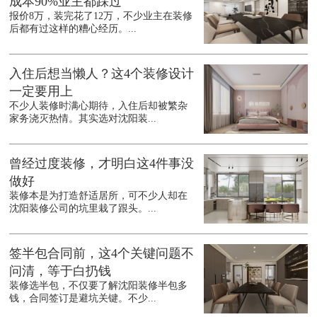
成本90%业主都踩过
报价8万，装完花了12万，不少业主在装修
后都有过这样的糟心经历。...
入住后想当懒人？这4个装修设计
一定要用上
不少人装修时满心期待，入住后却被繁杂
家务浇灭热情。其实选对沈阳装...
曾经过度装修，才明白这4件事没
做好
装修本是为打造舒适居所，可不少人却在
沈阳装修公司的坑里栽了跟头。...
签半包合同前，这4个关键问题不
问清，等于白扔钱
装修选半包，不仅要了解沈阳装修半包多
钱，合同签订是避坑关键。不少...