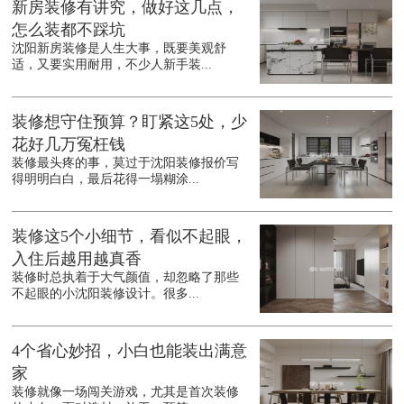
新房装修有讲究，做好这几点，
怎么装都不踩坑
沈阳新房装修是人生大事，既要美观舒
适，又要实用耐用，不少人新手装...
装修想守住预算？盯紧这5处，少
花好几万冤枉钱
装修最头疼的事，莫过于沈阳装修报价写
得明明白白，最后花得一塌糊涂...
装修这5个小细节，看似不起眼，
入住后越用越真香
装修时总执着于大气颜值，却忽略了那些
不起眼的小沈阳装修设计。很多...
4个省心妙招，小白也能装出满意
家
装修就像一场闯关游戏，尤其是首次装修