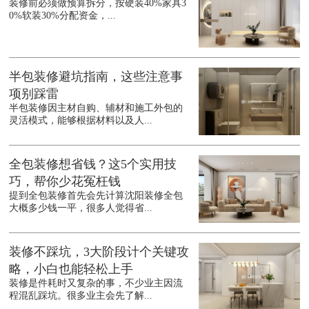
装修前必须做预算拆分，按硬装40%家具3
0%软装30%分配资金，...
半包装修避坑指南，这些注意事
项别踩雷
半包装修因主材自购、辅材和施工外包的
灵活模式，能够根据材料以及人...
全包装修想省钱？这5个实用技
巧，帮你少花冤枉钱
提到全包装修首先会先计算沈阳装修全包
大概多少钱一平，很多人觉得省...
装修不踩坑，3大阶段计个关键攻
略，小白也能轻松上手
装修是件耗时又复杂的事，不少业主因流
程混乱踩坑。很多业主会先了解...