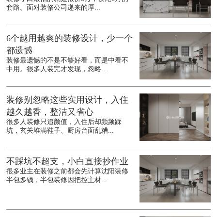
套路。面对装修公司递来的厚...
6个越用越爽的装修设计，少一个
都遗憾
装修最遗憾的不是不够好看，而是中看不
中用。很多人装完才发现，忽略...
装修别忽略这些实用设计，入住
越久越香，整洁又省心
很多人装修只追颜值，入住后却频频踩
坑，玄关堆满鞋子、厨房台面乱糟...
不踩坑不超支，小白直接抄作业
很多业主在装修之前都会先计算沈阳装修
半包多钱，半包装修因把控主材...