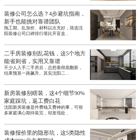
装修公司怎么选？4步避坑指南，
新手也能挑对靠谱团队
拖工期、乱加价、材料以次充好，筛选沈
阳装修公司口碑排行堪比开盲盒...
二手房装修别乱花钱，这5个地方
能省则省，实用又靠谱
不少人入手二手房后，总想着彻底翻新，
结果预算一路飙升。其实沈阳二...
新房装修别瞎装，这4个细节90%
家庭踩坑，返工费白花
沈阳新房装修是件费钱又费神的事，可很
多家庭满心期待装完，却发现处...
装修报价里的隐形坑，这5类隐性