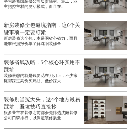
半包装修因装修公司负责辅材、施工，业
主把控主材的灵活模式，而且在...
新房装修全包避坑指南，这6个关
键事项一定要盯紧
新房装修选全包，本是图省心省力，而且
能够根据报价单了解沈阳装修全...
装修省钱攻略，5个核心环实用不
踩坑
装修最愁的就是钱要花在刀刃上，不少家
庭都踩过高价买鸡肋、低价踩大...
装修别当冤大头，这4个地方最易
踩坑，避坑技巧直接抄
很多业主在装修之前都会先筛选沈阳装修
公司口碑排行，以保证装修质量...