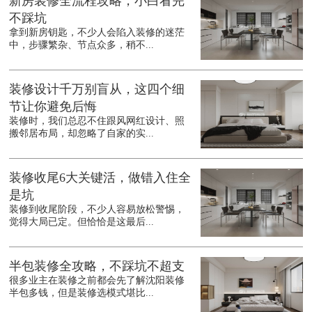
新房装修全流程攻略，小白看完
不踩坑
拿到新房钥匙，不少人会陷入装修的迷茫
中，步骤繁杂、节点众多，稍不...
装修设计千万别盲从，这四个细
节让你避免后悔
装修时，我们总忍不住跟风网红设计、照
搬邻居布局，却忽略了自家的实...
装修收尾6大关键活，做错入住全
是坑
装修到收尾阶段，不少人容易放松警惕，
觉得大局已定。但恰恰是这最后...
半包装修全攻略，不踩坑不超支
很多业主在装修之前都会先了解沈阳装修
半包多钱，但是装修选模式堪比...