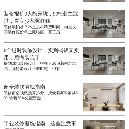
装修报价3大隐形坑，90%业主踩
过，看完少花冤枉钱
装修最怕啥？不是挑材料费时间，而是沈
阳装修报价单上藏猫腻，开工后...
6个过时装修设计，实则省钱又实
用，后悔装晚了
提到沈阳装修设计，很多人总追着网红款
跑，觉得老设计不够时髦。但有...
超全装修省钱指南
装修前必须做预算拆分，按硬装40%家具3
0%软装30%分配资金，...
半包装修避坑指南，这些注意事