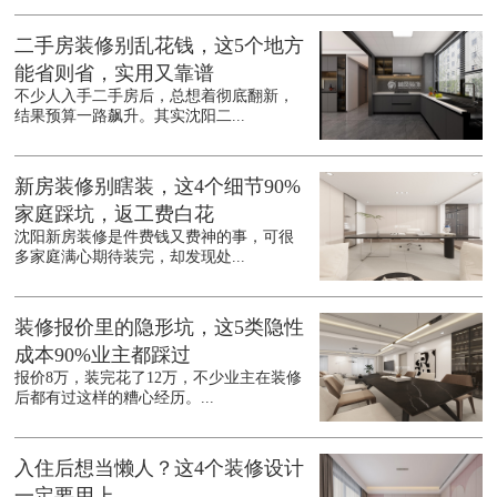
二手房装修别乱花钱，这5个地方
能省则省，实用又靠谱
不少人入手二手房后，总想着彻底翻新，
结果预算一路飙升。其实沈阳二...
新房装修别瞎装，这4个细节90%
家庭踩坑，返工费白花
沈阳新房装修是件费钱又费神的事，可很
多家庭满心期待装完，却发现处...
装修报价里的隐形坑，这5类隐性
成本90%业主都踩过
报价8万，装完花了12万，不少业主在装修
后都有过这样的糟心经历。...
入住后想当懒人？这4个装修设计
一定要用上