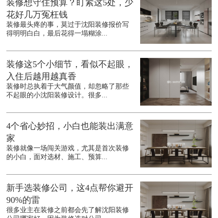
装修想守住预算？盯紧这5处，少
花好几万冤枉钱
装修最头疼的事，莫过于沈阳装修报价写
得明明白白，最后花得一塌糊涂...
装修这5个小细节，看似不起眼，
入住后越用越真香
装修时总执着于大气颜值，却忽略了那些
不起眼的小沈阳装修设计。很多...
4个省心妙招，小白也能装出满意
家
装修就像一场闯关游戏，尤其是首次装修
的小白，面对选材、施工、预算...
新手选装修公司，这4点帮你避开
90%的雷
很多业主在装修之前都会先了解沈阳装修