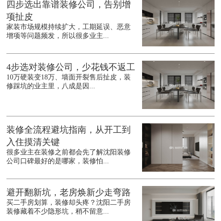
四步选出靠谱装修公司，告别增
项扯皮
家装市场规模持续扩大，工期延误、恶意
增项等问题频发，所以很多业主...
4步选对装修公司，少花钱不返工
10万硬装变18万、墙面开裂售后扯皮，装
修踩坑的业主里，八成是因...
装修全流程避坑指南，从开工到
入住摸清关键
很多业主在装修之前都会先了解沈阳装修
公司口碑最好的是哪家，装修怕...
避开翻新坑，老房焕新少走弯路
买二手房划算，装修却头疼？沈阳二手房
装修藏着不少隐形坑，稍不留意...