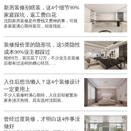
新房装修别瞎装，这4个细节90%
家庭踩坑，返工费白花
沈阳新房装修是件费钱又费神的事，可很
多家庭满心期待装完，却发现处...
装修报价里的隐形坑，这5类隐性
成本90%业主都踩过
报价8万，装完花了12万，不少业主在装修
后都有过这样的糟心经历。...
入住后想当懒人？这4个装修设计
一定要用上
不少人装修时满心期待，入住后却被繁杂
家务浇灭热情。其实选对沈阳装...
曾经过度装修，才明白这4件事没
做好