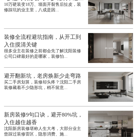
10万硬装变18万、墙面开裂售后扯皮，装
修踩坑的业主里，八成是因...
装修全流程避坑指南，从开工到
入住摸清关键
很多业主在装修之前都会先了解沈阳装修
公司口碑最好的是哪家，装修怕...
避开翻新坑，老房焕新少走弯路
买二手房划算，装修却头疼？沈阳二手房
装修藏着不少隐形坑，稍不留意...
新房装修9句口诀，避开80%坑，
入住越住越香
沈阳新房装修堪称人生大考，大部分业主
曾踩过装修雷区，隐形消费、施...