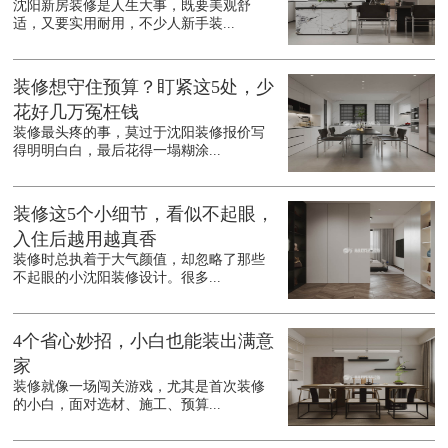
沈阳新房装修是人生大事，既要美观舒
适，又要实用耐用，不少人新手装...
装修想守住预算？盯紧这5处，少
花好几万冤枉钱
装修最头疼的事，莫过于沈阳装修报价写
得明明白白，最后花得一塌糊涂...
装修这5个小细节，看似不起眼，
入住后越用越真香
装修时总执着于大气颜值，却忽略了那些
不起眼的小沈阳装修设计。很多...
4个省心妙招，小白也能装出满意
家
装修就像一场闯关游戏，尤其是首次装修
的小白，面对选材、施工、预算...