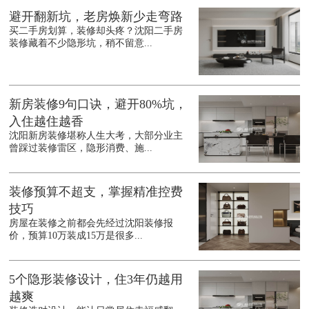
避开翻新坑，老房焕新少走弯路
买二手房划算，装修却头疼？沈阳二手房
装修藏着不少隐形坑，稍不留意...
新房装修9句口诀，避开80%坑，
入住越住越香
沈阳新房装修堪称人生大考，大部分业主
曾踩过装修雷区，隐形消费、施...
装修预算不超支，掌握精准控费
技巧
房屋在装修之前都会先经过沈阳装修报
价，预算10万装成15万是很多...
5个隐形装修设计，住3年仍越用
越爽