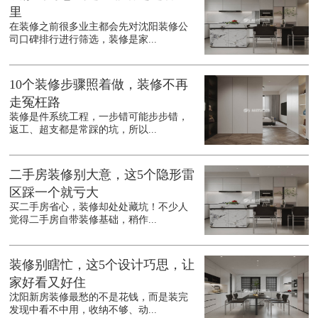
里
在装修之前很多业主都会先对沈阳装修公
司口碑排行进行筛选，装修是家...
10个装修步骤照着做，装修不再
走冤枉路
装修是件系统工程，一步错可能步步错，
返工、超支都是常踩的坑，所以...
二手房装修别大意，这5个隐形雷
区踩一个就亏大
买二手房省心，装修却处处藏坑！不少人
觉得二手房自带装修基础，稍作...
装修别瞎忙，这5个设计巧思，让
家好看又好住
沈阳新房装修最愁的不是花钱，而是装完
发现中看不中用，收纳不够、动...