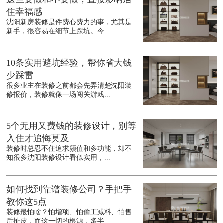
住幸福感
沈阳新房装修是件费心费力的事，尤其是
新手，很容易在细节上踩坑。今...
10条实用避坑经验，帮你省大钱
少踩雷
很多业主在装修之前都会先弄清楚沈阳装
修报价，装修就像一场闯关游戏...
5个无用又费钱的装修设计，别等
入住才追悔莫及
装修时总忍不住追求颜值和多功能，却不
知很多沈阳装修设计看似实用，...
如何找到靠谱装修公司？手把手
教你这5点
装修最怕啥？怕增项、怕偷工减料、怕售
后扯皮，而这一切的根源，多半...