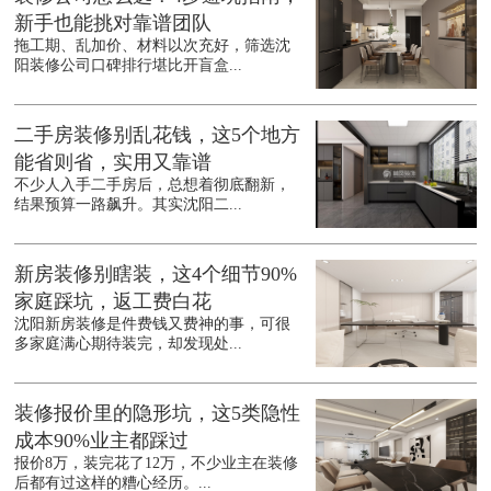
新手也能挑对靠谱团队
拖工期、乱加价、材料以次充好，筛选沈
阳装修公司口碑排行堪比开盲盒...
二手房装修别乱花钱，这5个地方
能省则省，实用又靠谱
不少人入手二手房后，总想着彻底翻新，
结果预算一路飙升。其实沈阳二...
新房装修别瞎装，这4个细节90%
家庭踩坑，返工费白花
沈阳新房装修是件费钱又费神的事，可很
多家庭满心期待装完，却发现处...
装修报价里的隐形坑，这5类隐性
成本90%业主都踩过
报价8万，装完花了12万，不少业主在装修
后都有过这样的糟心经历。...