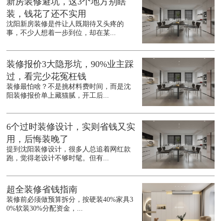
新房装修避坑，这3个地方别瞎
装，钱花了还不实用
沈阳新房装修是件让人既期待又头疼的
事，不少人想着一步到位，却在某...
装修报价3大隐形坑，90%业主踩
过，看完少花冤枉钱
装修最怕啥？不是挑材料费时间，而是沈
阳装修报价单上藏猫腻，开工后...
6个过时装修设计，实则省钱又实
用，后悔装晚了
提到沈阳装修设计，很多人总追着网红款
跑，觉得老设计不够时髦。但有...
超全装修省钱指南
装修前必须做预算拆分，按硬装40%家具3
0%软装30%分配资金，...