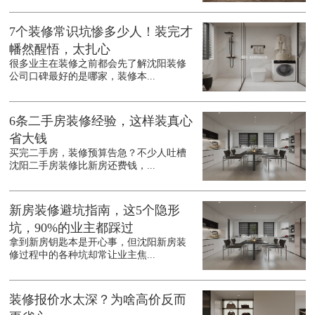
7个装修常识坑惨多少人！装完才
幡然醒悟，太扎心
很多业主在装修之前都会先了解沈阳装修
公司口碑最好的是哪家，装修本...
6条二手房装修经验，这样装真心
省大钱
买完二手房，装修预算告急？不少人吐槽
沈阳二手房装修比新房还费钱，...
新房装修避坑指南，这5个隐形
坑，90%的业主都踩过
拿到新房钥匙本是开心事，但沈阳新房装
修过程中的各种坑却常让业主焦...
装修报价水太深？为啥高价反而