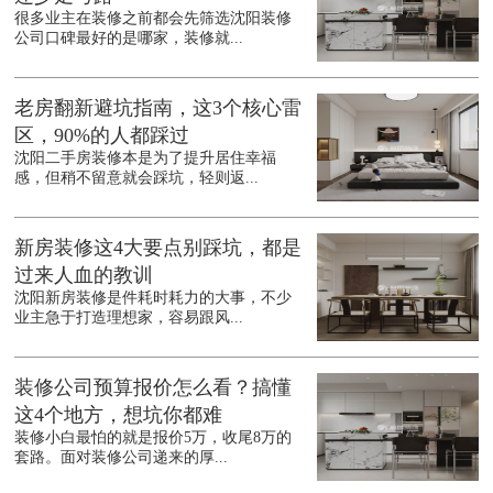
很多业主在装修之前都会先筛选沈阳装修
公司口碑最好的是哪家，装修就...
老房翻新避坑指南，这3个核心雷
区，90%的人都踩过
沈阳二手房装修本是为了提升居住幸福
感，但稍不留意就会踩坑，轻则返...
新房装修这4大要点别踩坑，都是
过来人血的教训
沈阳新房装修是件耗时耗力的大事，不少
业主急于打造理想家，容易跟风...
装修公司预算报价怎么看？搞懂
这4个地方，想坑你都难
装修小白最怕的就是报价5万，收尾8万的
套路。面对装修公司递来的厚...