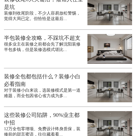
是坑
装修到收尾阶段，不少人容易放松警惕，
觉得大局已定。但恰恰是这最后...
半包装修全攻略，不踩坑不超支
很多业主在装修之前都会先了解沈阳装修
半包多钱，但是装修选模式堪比...
装修全包都包括什么？装修小白
必看指南
对于装修小白来说，选装修模式是第一道
难题，而全包因省心省力成为多...
这些装修公司陷阱，90%业主都
中招
12万全包零增项、免费设计终身质保，装
修前的甜言蜜语，往往藏着看...