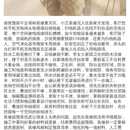
插座预留不足堪称装修重灾区。小王装修完入住新家才发现，客厅想
给手机充电得从电视墙拉插线板，扫地机器人也找不到合适的充电位
置，整个空间被电线缠得乱糟糟。如今智能设备越来越多，客厅除了
电视、游戏机的插座，沙发两侧要预留USB插座，还要为扫地机器
人、空气净化器等预留专用插座，卧室也别忘了给电动窗帘、床头的
台灯和手机充电预留充足插座，避免入住后陷入用电困境。
防水工程若敷衍了事，后续麻烦不断。李女士家因卫生间防水没做
好，楼下邻居天花板渗水，自家墙面也开始发霉，重新返工不仅耗费
大量金钱，还闹得邻里不愉快。卫生间、厨房、阳台这些区域，防水
施工时地面和墙面要至少涂刷两遍防水涂料，管道根部、墙角等部位
要用堵漏宝重点加固。闭水试验更是必不可少，蓄水深度不低于20毫
米，时间不少于48小时，确认楼下无渗漏后再进行下一步施工。
收纳空间规划不合理，会让家逐渐变成杂物堆。张先生家的衣柜挂衣
区太长，叠放区却不够，衣服堆在一起很难找；厨房橱柜没有分层隔
板，锅碗瓢盆摞得老高，拿取十分不便。装修时，要根据家庭成员的
生活习惯和物品数量设计收纳空间。卧室衣柜可划分长衣区、短衣
区、叠放区和抽屉区，厨房利用转角拉篮、吊柜下方安装挂杆，充分
挖掘每一寸空间的收纳潜力。
装修超预算也是让很多人头疼的问题。赵先生装修前没有详细规划，
施工中看到好看的材料就更换，结果费用远超预期。装修前一定要根
据房屋面积、装修风格制定预算清单，细化到每一项材料、人工费