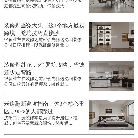
装修最愁的就是钱要花在刀刃上，不少家
庭都踩过高价买鸡肋、低价踩大...
装修别当冤大头，这4个地方最易
踩坑，避坑技巧直接抄
很多业主在装修之前都会先筛选沈阳装修
公司口碑排行，以保证装修质量...
装修别乱花，5个避坑攻略，省钱
还少走弯路
很多业主在装修之前都会先筛选沈阳装修
公司口碑最好的是哪家，装修就...
老房翻新避坑指南，这3个核心雷
区，90%的人都踩过
沈阳二手房装修本是为了提升居住幸福
感，但稍不留意就会踩坑，轻则返...