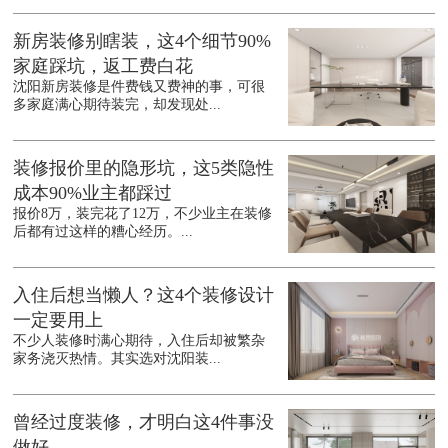
新房装修别瞎装，这4个细节90%
家庭踩坑，返工费白花
沈阳新房装修是件费钱又费神的事，可很
多家庭满心期待装完，却发现处...
装修报价里的隐形坑，这5类隐性
成本90%业主都踩过
报价8万，装完花了12万，不少业主在装修
后都有过这样的糟心经历。...
入住后想当懒人？这4个装修设计
一定要用上
不少人装修时满心期待，入住后却被繁杂
家务浇灭热情。其实选对沈阳装...
曾经过度装修，才明白这4件事没
做好