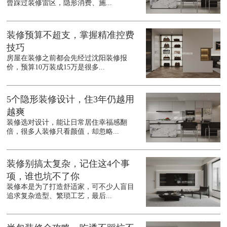
曾踩过装修雷区，隐形消费、施...
装修预算不超支，掌握精准控费
技巧
房屋在装修之前都会先经过沈阳装修报
价，预算10万装成15万是很多...
5个隐形装修设计，住3年仍越用
越爽
装修选对设计，能让日常居住幸福感翻
倍，很多人装修只看颜值，却忽略...
装修别搞太复杂，记住这4个事
项，谁也坑不了你
装修本是为了打造舒适家，可不少人盲目
追求复杂造型、繁琐工艺，最后...