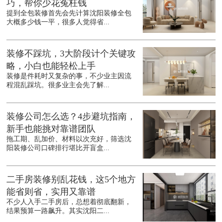
巧，帮你少花冤枉钱
提到全包装修首先会先计算沈阳装修全包
大概多少钱一平，很多人觉得省...
装修不踩坑，3大阶段计个关键攻
略，小白也能轻松上手
装修是件耗时又复杂的事，不少业主因流
程混乱踩坑。很多业主会先了解...
装修公司怎么选？4步避坑指南，
新手也能挑对靠谱团队
拖工期、乱加价、材料以次充好，筛选沈
阳装修公司口碑排行堪比开盲盒...
二手房装修别乱花钱，这5个地方
能省则省，实用又靠谱
不少人入手二手房后，总想着彻底翻新，
结果预算一路飙升。其实沈阳二...