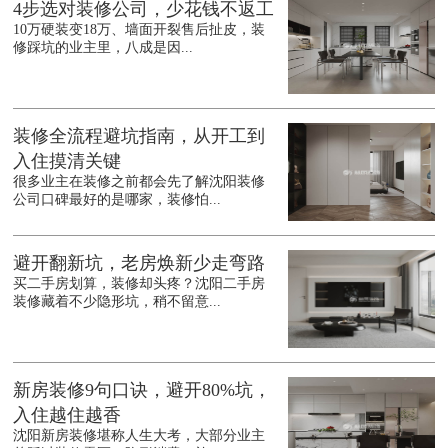
4步选对装修公司，少花钱不返工
10万硬装变18万、墙面开裂售后扯皮，装
修踩坑的业主里，八成是因...
装修全流程避坑指南，从开工到
入住摸清关键
很多业主在装修之前都会先了解沈阳装修
公司口碑最好的是哪家，装修怕...
避开翻新坑，老房焕新少走弯路
买二手房划算，装修却头疼？沈阳二手房
装修藏着不少隐形坑，稍不留意...
新房装修9句口诀，避开80%坑，
入住越住越香
沈阳新房装修堪称人生大考，大部分业主