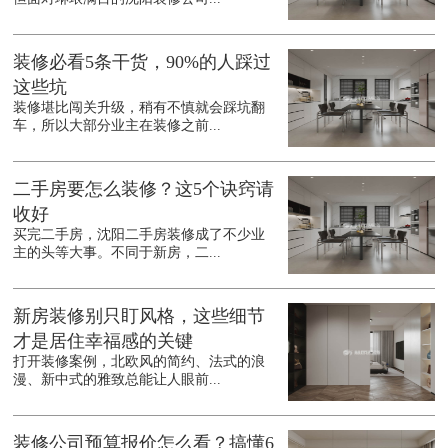
装修必看5条干货，90%的人踩过
这些坑
装修堪比闯关升级，稍有不慎就会踩坑翻
车，所以大部分业主在装修之前...
二手房要怎么装修？这5个诀窍请
收好
买完二手房，沈阳二手房装修成了不少业
主的头等大事。不同于新房，二...
新房装修别只盯风格，这些细节
才是居住幸福感的关键
打开装修案例，北欧风的简约、法式的浪
漫、新中式的雅致总能让人眼前...
装修公司预算报价怎么看？搞懂6