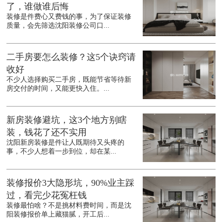
了，谁做谁后悔
装修是件费心又费钱的事，为了保证装修
质量，会先筛选沈阳装修公司口...
二手房要怎么装修？这5个诀窍请
收好
不少人选择购买二手房，既能节省等待新
房交付的时间，又能更快入住。...
新房装修避坑，这3个地方别瞎
装，钱花了还不实用
沈阳新房装修是件让人既期待又头疼的
事，不少人想着一步到位，却在某...
装修报价3大隐形坑，90%业主踩
过，看完少花冤枉钱
装修最怕啥？不是挑材料费时间，而是沈
阳装修报价单上藏猫腻，开工后...