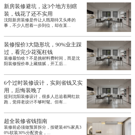
新房装修避坑，这3个地方别瞎
装，钱花了还不实用
沈阳新房装修是件让人既期待又头疼的
事，不少人想着一步到位，却在某...
装修报价3大隐形坑，90%业主踩
过，看完少花冤枉钱
装修最怕啥？不是挑材料费时间，而是沈
阳装修报价单上藏猫腻，开工后...
6个过时装修设计，实则省钱又实
用，后悔装晚了
提到沈阳装修设计，很多人总追着网红款
跑，觉得老设计不够时髦。但有...
超全装修省钱指南
装修前必须做预算拆分，按硬装40%家具3
0%软装30%分配资金，...