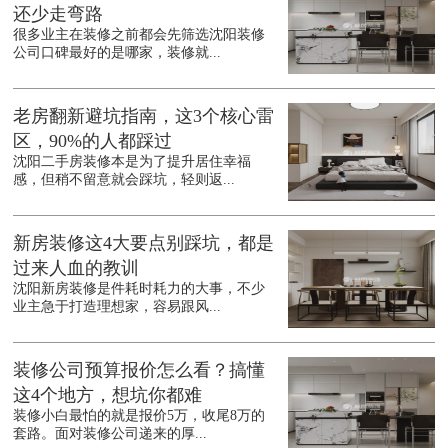
还少走弯路
很多业主在装修之前都会先筛选沈阳装修
公司口碑最好的是哪家，装修就...
老房翻新避坑指南，这3个核心雷
区，90%的人都踩过
沈阳二手房装修本是为了提升居住幸福
感，但稍不留意就会踩坑，轻则返...
新房装修这4大要点别踩坑，都是
过来人血的教训
沈阳新房装修是件耗时耗力的大事，不少
业主急于打造理想家，容易跟风...
装修公司预算报价怎么看？搞懂
这4个地方，想坑你都难
装修小白最怕的就是报价5万，收尾8万的
套路。面对装修公司递来的厚...