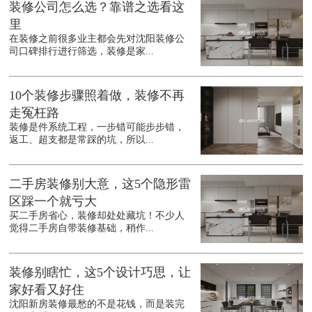
装修公司怎么选？靠谱之选看这
里
在装修之前很多业主都会先对沈阳装修公
司口碑排行进行筛选，装修是家...
10个装修步骤照着做，装修不再
走冤枉路
装修是件系统工程，一步错可能步步错，
返工、超支都是常踩的坑，所以...
二手房装修别大意，这5个隐形雷
区踩一个就亏大
买二手房省心，装修却处处藏坑！不少人
觉得二手房自带装修基础，稍作...
装修别瞎忙，这5个设计巧思，让
家好看又好住
沈阳新房装修最愁的不是花钱，而是装完