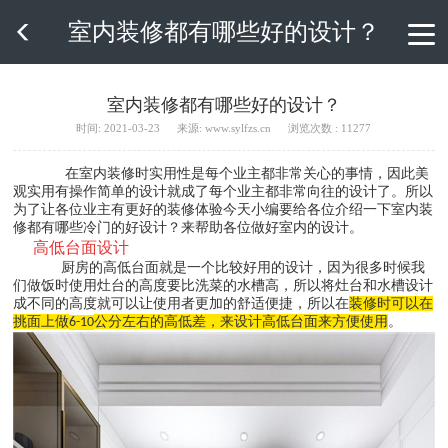
室内装修都有哪些好的设计？

室内装修都有哪些好的设计？
时间: 2021-03-23
来源: www.sylfzs.cn
浏览次数 : 11277
在室内装修时实用性是每个业主都非常关心的事情，因此美
观实用有操作简单的设计就成了每个业主都非常向往的设计了。所以
为了让各位业主有更好的装修体验今天小编要给各位介绍一下室内装
修都有哪些冷门的好设计？来帮助各位做好室内的设计。
高低台面设计
厨房的高低台面就是一个比较好用的设计，因为很多时候我
们做饭时使用灶台的高度要比洗菜的水槽高，所以将灶台和水槽设计
成不同的高度就可以让使用者更加的舒适便捷，所以在
装修时可以在
挑面上做
公分左右的高低差，来设计高低台面来方便使用
。
6-10