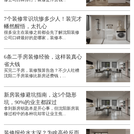
7个装修常识坑惨多少人！装完才
幡然醒悟，太扎心
很多业主在装修之前都会先了解沈阳装修
公司口碑最好的是哪家，装修本...
6条二手房装修经验，这样装真心
省大钱
买完二手房，装修预算告急？不少人吐槽
沈阳二手房装修比新房还费钱，...
新房装修避坑指南，这5个隐形
坑，90%的业主都踩过
拿到新房钥匙本是开心事，但沈阳新房装
修过程中的各种坑却常让业主焦...
装修报价水太深？为啥高价反而