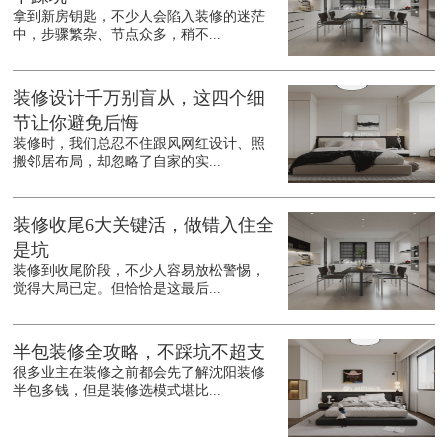
拿到新房钥匙，不少人会陷入装修的迷茫
中，步骤繁杂、节点众多，稍不...
装修设计千万别盲从，这四个细
节让你避免后悔
装修时，我们总忍不住跟风网红设计、照
搬邻居布局，却忽略了自家的实...
装修收尾6大关键活，做错入住全
是坑
装修到收尾阶段，不少人容易放松警惕，
觉得大局已定。但恰恰是这最后...
半包装修全攻略，不踩坑不超支
很多业主在装修之前都会先了解沈阳装修
半包多钱，但是装修选模式堪比...