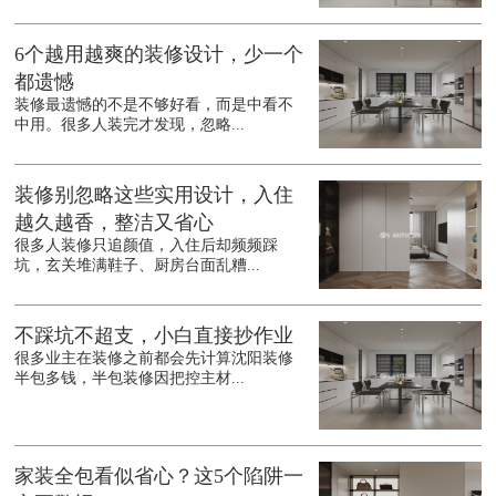
6个越用越爽的装修设计，少一个
都遗憾
装修最遗憾的不是不够好看，而是中看不
中用。很多人装完才发现，忽略...
装修别忽略这些实用设计，入住
越久越香，整洁又省心
很多人装修只追颜值，入住后却频频踩
坑，玄关堆满鞋子、厨房台面乱糟...
不踩坑不超支，小白直接抄作业
很多业主在装修之前都会先计算沈阳装修
半包多钱，半包装修因把控主材...
家装全包看似省心？这5个陷阱一