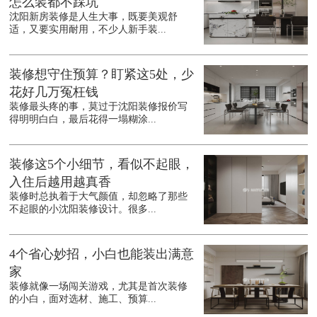
怎么装都不踩坑
沈阳新房装修是人生大事，既要美观舒
适，又要实用耐用，不少人新手装...
装修想守住预算？盯紧这5处，少
花好几万冤枉钱
装修最头疼的事，莫过于沈阳装修报价写
得明明白白，最后花得一塌糊涂...
装修这5个小细节，看似不起眼，
入住后越用越真香
装修时总执着于大气颜值，却忽略了那些
不起眼的小沈阳装修设计。很多...
4个省心妙招，小白也能装出满意
家
装修就像一场闯关游戏，尤其是首次装修
的小白，面对选材、施工、预算...