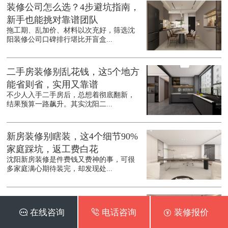
装修公司怎么选？4步避坑指南，
新手也能挑对靠谱团队
拖工期、乱加价、材料以次充好，筛选沈
阳装修公司口碑排行堪比开盲盒...
二手房装修别乱花钱，这5个地方
能省则省，实用又靠谱
不少人入手二手房后，总想着彻底翻新，
结果预算一路飙升。其实沈阳二...
新房装修别瞎装，这4个细节90%
家庭踩坑，返工费白花
沈阳新房装修是件费钱又费神的事，可很
多家庭满心期待装完，却发现处...
装修报价里的隐形坑，这5类隐性
 在线咨询
 电话咨询
 装修报价
成本90%业主都踩过
报价8万，装完花了12万，不少业主在装修