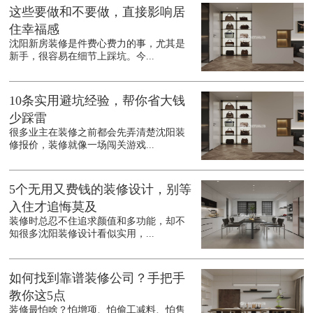
这些要做和不要做，直接影响居
住幸福感
沈阳新房装修是件费心费力的事，尤其是
新手，很容易在细节上踩坑。今...
10条实用避坑经验，帮你省大钱
少踩雷
很多业主在装修之前都会先弄清楚沈阳装
修报价，装修就像一场闯关游戏...
5个无用又费钱的装修设计，别等
入住才追悔莫及
装修时总忍不住追求颜值和多功能，却不
知很多沈阳装修设计看似实用，...
如何找到靠谱装修公司？手把手
教你这5点
装修最怕啥？怕增项、怕偷工减料、怕售