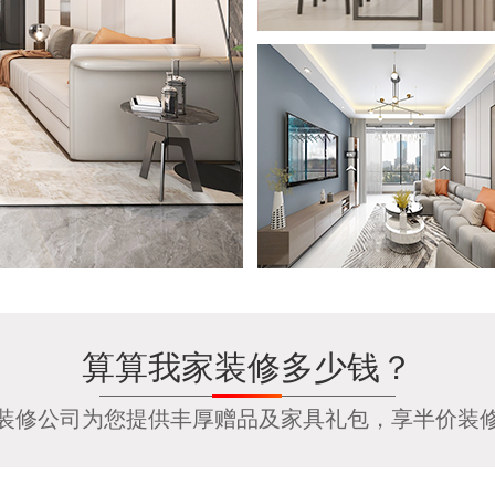
算算我家装修多少钱？
装修公司为您提供丰厚赠品及家具礼包，享半价装