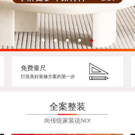
免费量尺
打造美好装修方案的第一步
全案整装
向传统家装说NO!