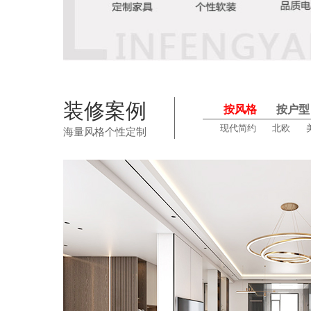
装修案例
按风格
按户型
现代简约
北欧
海量风格个性定制