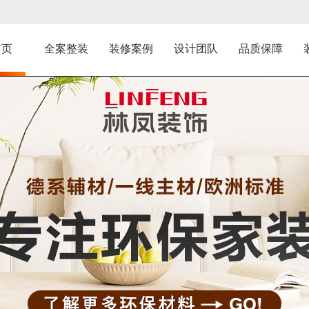
首页
全案整装
装修案例
设计团队
品质保障