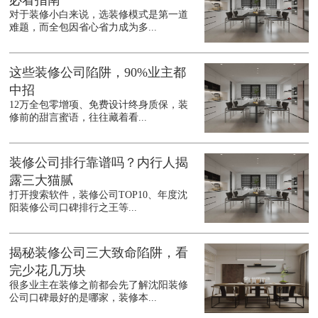
必看指南
对于装修小白来说，选装修模式是第一道
难题，而全包因省心省力成为多...
这些装修公司陷阱，90%业主都
中招
12万全包零增项、免费设计终身质保，装
修前的甜言蜜语，往往藏着看...
装修公司排行靠谱吗？内行人揭
露三大猫腻
打开搜索软件，装修公司TOP10、年度沈
阳装修公司口碑排行之王等...
揭秘装修公司三大致命陷阱，看
完少花几万块
很多业主在装修之前都会先了解沈阳装修
公司口碑最好的是哪家，装修本...