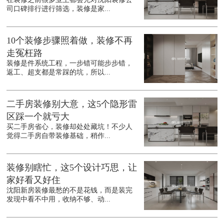
司口碑排行进行筛选，装修是家...
10个装修步骤照着做，装修不再
走冤枉路
装修是件系统工程，一步错可能步步错，
返工、超支都是常踩的坑，所以...
二手房装修别大意，这5个隐形雷
区踩一个就亏大
买二手房省心，装修却处处藏坑！不少人
觉得二手房自带装修基础，稍作...
装修别瞎忙，这5个设计巧思，让
家好看又好住
沈阳新房装修最愁的不是花钱，而是装完
发现中看不中用，收纳不够、动...