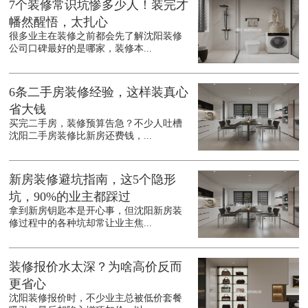
7个装修常识坑惨多少人！装完才
幡然醒悟，太扎心
很多业主在装修之前都会先了解沈阳装修
公司口碑最好的是哪家，装修本...
6条二手房装修经验，这样装真心
省大钱
买完二手房，装修预算告急？不少人吐槽
沈阳二手房装修比新房还费钱，...
新房装修避坑指南，这5个隐形
坑，90%的业主都踩过
拿到新房钥匙本是开心事，但沈阳新房装
修过程中的各种坑却常让业主焦...
装修报价水太深？为啥高价反而
更省心
沈阳装修报价时，不少业主总被低价套餐