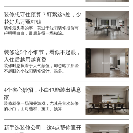
装修想守住预算？盯紧这5处，少
花好几万冤枉钱
装修最头疼的事，莫过于沈阳装修报价写
得明明白白，最后花得一塌糊涂...
装修这5个小细节，看似不起眼，
入住后越用越真香
装修时总执着于大气颜值，却忽略了那些
不起眼的小沈阳装修设计。很多...
4个省心妙招，小白也能装出满意
家
装修就像一场闯关游戏，尤其是首次装修
的小白，面对选材、施工、预算...
新手选装修公司，这4点帮你避开