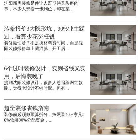
沈阳新房装修是件让人既期待又头疼的
事，不少人想着一步到位，却在某...
装修报价3大隐形坑，90%业主踩
过，看完少花冤枉钱
装修最怕啥？不是挑材料费时间，而是沈
阳装修报价单上藏猫腻，开工后...
6个过时装修设计，实则省钱又实
用，后悔装晚了
提到沈阳装修设计，很多人总追着网红款
跑，觉得老设计不够时髦。但有...
超全装修省钱指南
装修前必须做预算拆分，按硬装40%家具3
0%软装30%分配资金，...