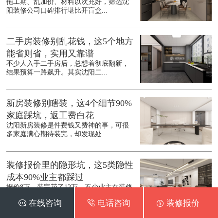
拖工期、乱加价、材料以次充好，筛选沈
阳装修公司口碑排行堪比开盲盒...
二手房装修别乱花钱，这5个地方
能省则省，实用又靠谱
不少人入手二手房后，总想着彻底翻新，
结果预算一路飙升。其实沈阳二...
新房装修别瞎装，这4个细节90%
家庭踩坑，返工费白花
沈阳新房装修是件费钱又费神的事，可很
多家庭满心期待装完，却发现处...
装修报价里的隐形坑，这5类隐性
成本90%业主都踩过
报价8万，装完花了12万，不少业主在装修
后都有过这样的糟心经历。...
 在线咨询
 电话咨询
 装修报价