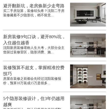
避开翻新坑，老房焕新少走弯路
买二手房划算，装修却头疼？沈阳二手房
装修藏着不少隐形坑，稍不留意...
新房装修9句口诀，避开80%坑，
入住越住越香
沈阳新房装修堪称人生大考，大部分业主
曾踩过装修雷区，隐形消费、施...
装修预算不超支，掌握精准控费
技巧
房屋在装修之前都会先经过沈阳装修报
价，预算10万装成15万是很多...
5个隐形装修设计，住3年仍越用
越爽