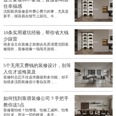
住幸福感
沈阳新房装修是件费心费力的事，尤其是
新手，很容易在细节上踩坑。今...
10条实用避坑经验，帮你省大钱
少踩雷
很多业主在装修之前都会先弄清楚沈阳装
修报价，装修就像一场闯关游戏...
5个无用又费钱的装修设计，别等
入住才追悔莫及
装修时总忍不住追求颜值和多功能，却不
知很多沈阳装修设计看似实用，...
如何找到靠谱装修公司？手把手
教你这5点
装修最怕啥？怕增项、怕偷工减料、怕售
后扯皮，而这一切的根源，多半...