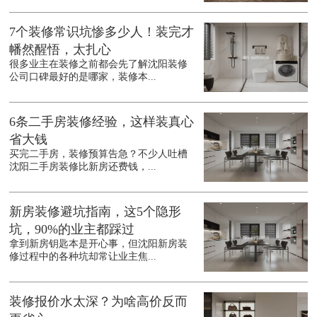
7个装修常识坑惨多少人！装完才
幡然醒悟，太扎心
很多业主在装修之前都会先了解沈阳装修
公司口碑最好的是哪家，装修本...
6条二手房装修经验，这样装真心
省大钱
买完二手房，装修预算告急？不少人吐槽
沈阳二手房装修比新房还费钱，...
新房装修避坑指南，这5个隐形
坑，90%的业主都踩过
拿到新房钥匙本是开心事，但沈阳新房装
修过程中的各种坑却常让业主焦...
装修报价水太深？为啥高价反而