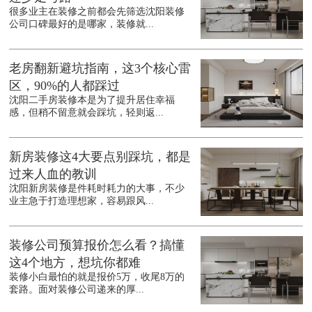
很多业主在装修之前都会先筛选沈阳装修
公司口碑最好的是哪家，装修就...
老房翻新避坑指南，这3个核心雷
区，90%的人都踩过
沈阳二手房装修本是为了提升居住幸福
感，但稍不留意就会踩坑，轻则返...
新房装修这4大要点别踩坑，都是
过来人血的教训
沈阳新房装修是件耗时耗力的大事，不少
业主急于打造理想家，容易跟风...
装修公司预算报价怎么看？搞懂
这4个地方，想坑你都难
装修小白最怕的就是报价5万，收尾8万的
套路。面对装修公司递来的厚...