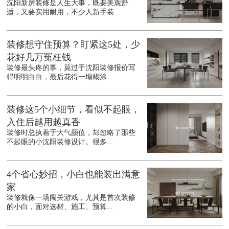
沈阳新房装修是人生大事，既要美观舒
适，又要实用耐用，不少人新手装...
装修想守住预算？盯紧这5处，少
花好几万冤枉钱
装修最头疼的事，莫过于沈阳装修报价写
得明明白白，最后花得一塌糊涂...
装修这5个小细节，看似不起眼，
入住后越用越真香
装修时总执着于大气颜值，却忽略了那些
不起眼的小沈阳装修设计。很多...
4个省心妙招，小白也能装出满意
家
装修就像一场闯关游戏，尤其是首次装修
的小白，面对选材、施工、预算...