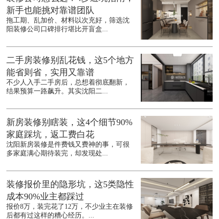
新手也能挑对靠谱团队
拖工期、乱加价、材料以次充好，筛选沈
阳装修公司口碑排行堪比开盲盒...
二手房装修别乱花钱，这5个地方
能省则省，实用又靠谱
不少人入手二手房后，总想着彻底翻新，
结果预算一路飙升。其实沈阳二...
新房装修别瞎装，这4个细节90%
家庭踩坑，返工费白花
沈阳新房装修是件费钱又费神的事，可很
多家庭满心期待装完，却发现处...
装修报价里的隐形坑，这5类隐性
成本90%业主都踩过
报价8万，装完花了12万，不少业主在装修
后都有过这样的糟心经历。...