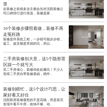
里
在装修之前很多业主都会先对沈阳装修公
司口碑排行进行筛选，装修是家...
10个装修步骤照着做，装修不再
走冤枉路
装修是件系统工程，一步错可能步步错，
返工、超支都是常踩的坑，所以...
二手房装修别大意，这5个隐形雷
区踩一个就亏大
买二手房省心，装修却处处藏坑！不少人
觉得二手房自带装修基础，稍作...
装修别瞎忙，这5个设计巧思，让
家好看又好住
沈阳新房装修最愁的不是花钱，而是装完
发现中看不中用，收纳不够、动...