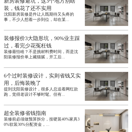
新房装修避坑，这3个地方别瞎
装，钱花了还不实用
沈阳新房装修是件让人既期待又头疼的
事，不少人想着一步到位，却在某...
装修报价3大隐形坑，90%业主踩
过，看完少花冤枉钱
装修最怕啥？不是挑材料费时间，而是沈
阳装修报价单上藏猫腻，开工后...
6个过时装修设计，实则省钱又实
用，后悔装晚了
提到沈阳装修设计，很多人总追着网红款
跑，觉得老设计不够时髦。但有...
超全装修省钱指南
装修前必须做预算拆分，按硬装40%家具3
0%软装30%分配资金，...