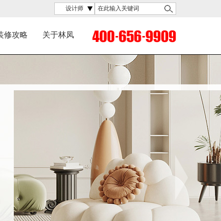
设计师
装修攻略
关于林凤