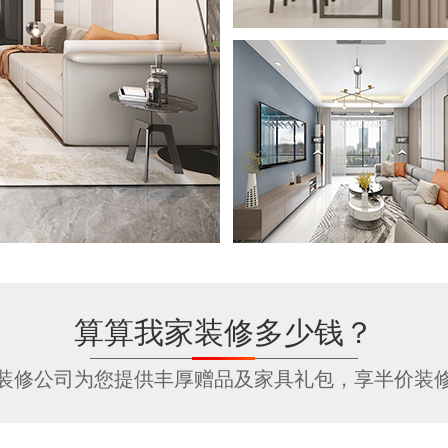
算算我家装修多少钱？
装修公司为您提供丰厚赠品及家具礼包，享半价装