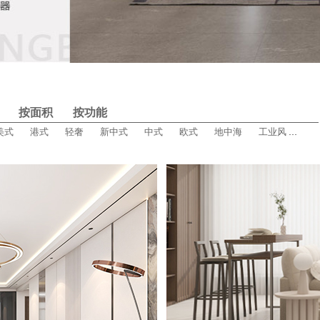
按面积
按功能
美式
港式
轻奢
新中式
中式
欧式
地中海
工业风
田