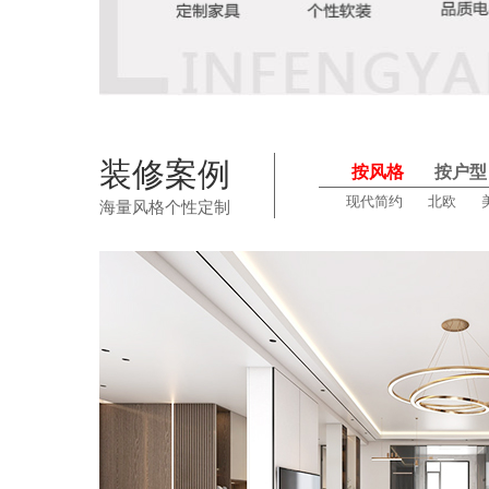
装修案例
按风格
按户型
现代简约
北欧
海量风格个性定制