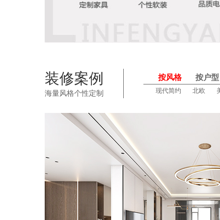
装修案例
按风格
按户型
现代简约
北欧
海量风格个性定制