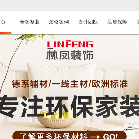
首页
全案整装
装修案例
设计团队
品质保障