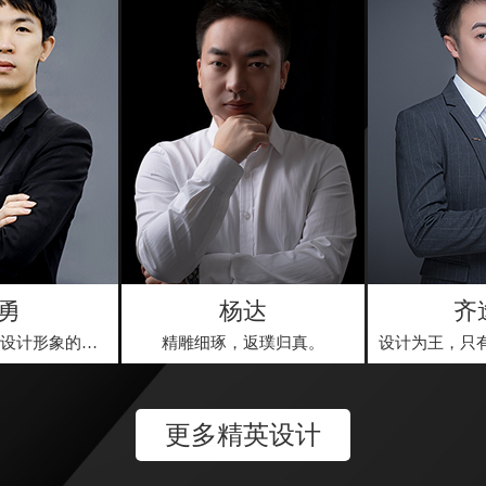
勇
杨达
齐
用抽象的思维去设计形象的事物
精雕细琢，返璞归真。
更多精英设计