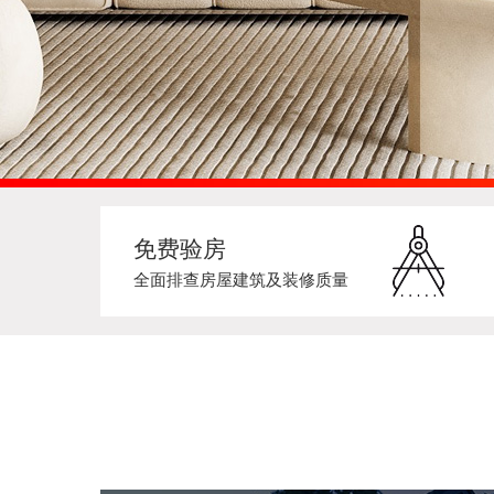
免费验房
全面排查房屋建筑及装修质量