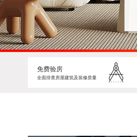
免费验房
全面排查房屋建筑及装修质量