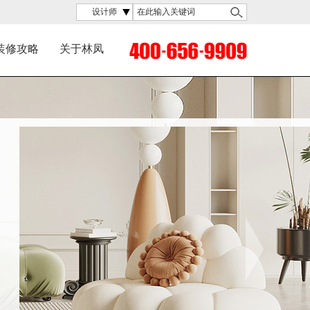
设计师
装修攻略
关于林凤