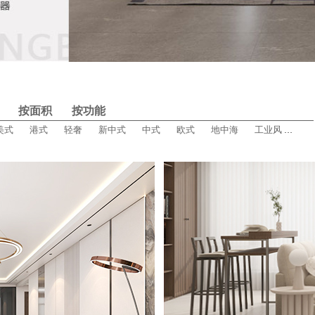
按面积
按功能
美式
港式
轻奢
新中式
中式
欧式
地中海
工业风
田