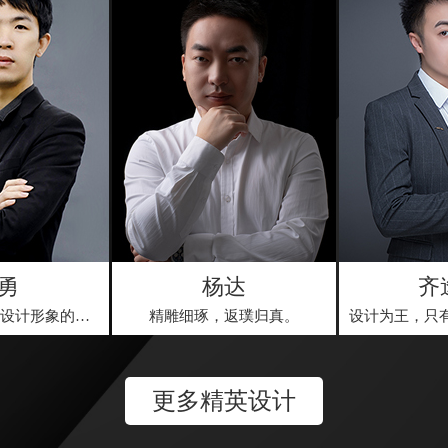
勇
杨达
齐
用抽象的思维去设计形象的事物
精雕细琢，返璞归真。
更多精英设计