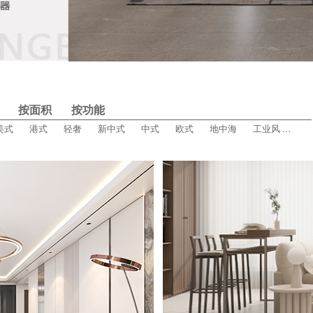
按面积
按功能
美式
港式
轻奢
新中式
中式
欧式
地中海
工业风
田