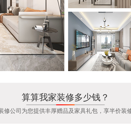
算算我家装修多少钱？
装修公司为您提供丰厚赠品及家具礼包，享半价装