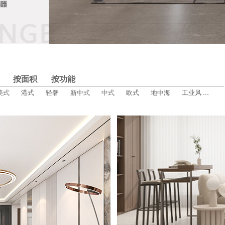
按面积
按功能
美式
港式
轻奢
新中式
中式
欧式
地中海
工业风
田