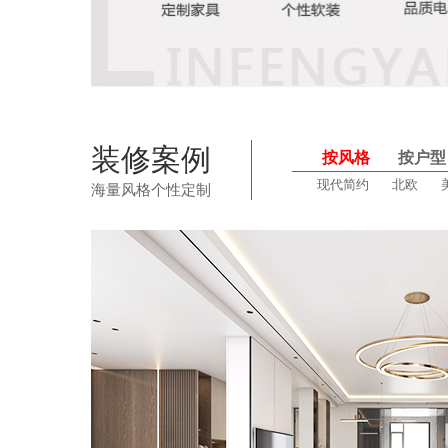
装修案例
按风格
按户型
现代简约
北欧
海量风格个性定制