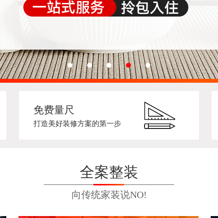
免费量尺
打造美好装修方案的第一步
全案整装
向传统家装说NO!