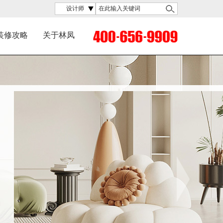
设计师
装修攻略
关于林凤