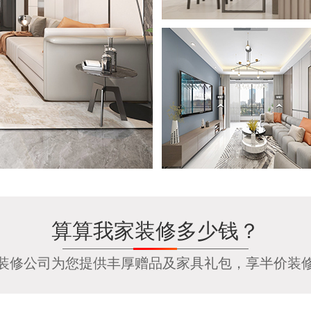
算算我家装修多少钱？
装修公司为您提供丰厚赠品及家具礼包，享半价装