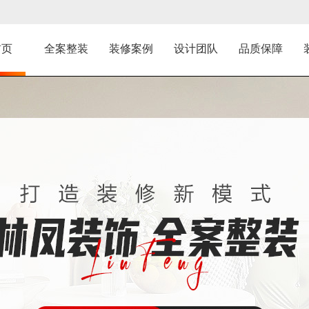
首页
全案整装
装修案例
设计团队
品质保障