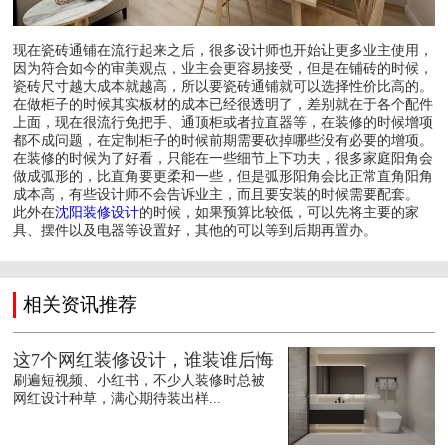
现在瓷砖通铺在流行起来之后，很多设计师也开始让更多业主使用，
因为符合如今的审美观点，业主会更容易接受，但是在铺砖的时候，
瓷砖尺寸越大成本就越高，所以要瓷砖通铺就可以选择性价比高的。
在做柜子的时候其实板材的成本已经很透明了，差别就在于各个配件
上面，现在很流行免把手、通顶柜或者拉直器等，在装修的时候增项
都不成问题，在定制柜子的时候前期需要砍掉哪些没有必要的增项。
在装修的时候为了好看，只能在一些细节上下功夫，很多家庭阳角会
做成弧形的，比直角要更柔和一些，但是弧形阳角会比正常直角阳角
成本高，有些设计师不会告诉业主，而且要安装的时候需要配套。
此外在
沈阳装修设计
的时候，如果预算比较低，可以先将主要的家
具、摆件以及电器等设置好，其他的可以等到后期再置办。
相关资讯推荐
这7个网红装修设计，谁装谁后悔
刷遍短视频、小红书，不少人装修时总被
网红设计种草，满心期待装出样...