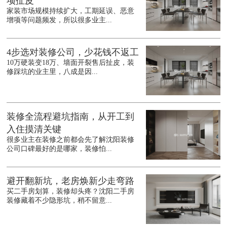
项扯皮
家装市场规模持续扩大，工期延误、恶意
增项等问题频发，所以很多业主...
4步选对装修公司，少花钱不返工
10万硬装变18万、墙面开裂售后扯皮，装
修踩坑的业主里，八成是因...
装修全流程避坑指南，从开工到
入住摸清关键
很多业主在装修之前都会先了解沈阳装修
公司口碑最好的是哪家，装修怕...
避开翻新坑，老房焕新少走弯路
买二手房划算，装修却头疼？沈阳二手房
装修藏着不少隐形坑，稍不留意...