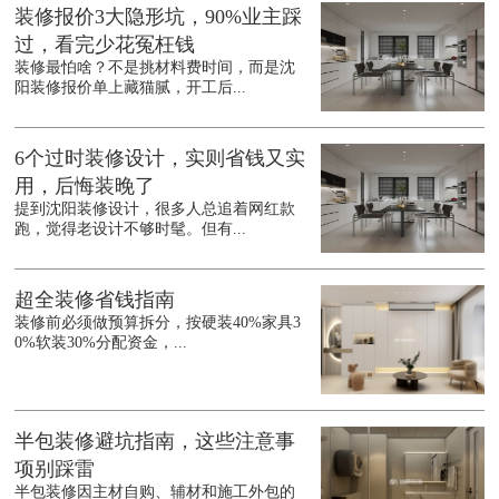
装修报价3大隐形坑，90%业主踩
过，看完少花冤枉钱
装修最怕啥？不是挑材料费时间，而是沈
阳装修报价单上藏猫腻，开工后...
6个过时装修设计，实则省钱又实
用，后悔装晚了
提到沈阳装修设计，很多人总追着网红款
跑，觉得老设计不够时髦。但有...
超全装修省钱指南
装修前必须做预算拆分，按硬装40%家具3
0%软装30%分配资金，...
半包装修避坑指南，这些注意事
项别踩雷
半包装修因主材自购、辅材和施工外包的