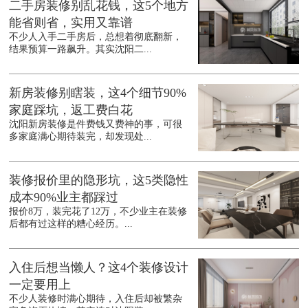
二手房装修别乱花钱，这5个地方
能省则省，实用又靠谱
不少人入手二手房后，总想着彻底翻新，
结果预算一路飙升。其实沈阳二...
新房装修别瞎装，这4个细节90%
家庭踩坑，返工费白花
沈阳新房装修是件费钱又费神的事，可很
多家庭满心期待装完，却发现处...
装修报价里的隐形坑，这5类隐性
成本90%业主都踩过
报价8万，装完花了12万，不少业主在装修
后都有过这样的糟心经历。...
入住后想当懒人？这4个装修设计
一定要用上
不少人装修时满心期待，入住后却被繁杂