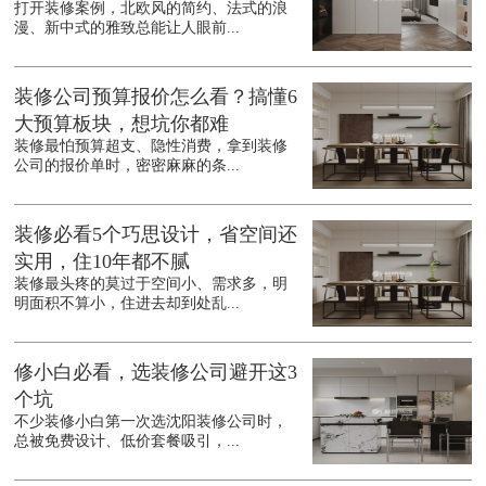
打开装修案例，北欧风的简约、法式的浪
漫、新中式的雅致总能让人眼前...
装修公司预算报价怎么看？搞懂6
大预算板块，想坑你都难
装修最怕预算超支、隐性消费，拿到装修
公司的报价单时，密密麻麻的条...
装修必看5个巧思设计，省空间还
实用，住10年都不腻
装修最头疼的莫过于空间小、需求多，明
明面积不算小，住进去却到处乱...
修小白必看，选装修公司避开这3
个坑
不少装修小白第一次选沈阳装修公司时，
总被免费设计、低价套餐吸引，...