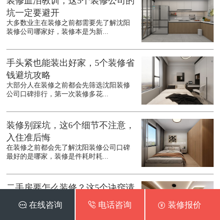
装修血泪教训，这5个装修公司的
坑一定要避开
大多数业主在装修之前都需要先了解沈阳
装修公司哪家好，装修本是为新...
手头紧也能装出好家，5个装修省
钱避坑攻略
大部分人在装修之前都会先筛选沈阳装修
公司口碑排行，第一次装修多花...
装修别踩坑，这6个细节不注意，
入住准后悔
在装修之前都会先了解沈阳装修公司口碑
最好的是哪家，装修是件耗时耗...
二手房要怎么装修？这5个诀窍请
收好
 在线咨询
 电话咨询
 装修报价
买了二手房，沈阳二手房装修却成了难
题？不少业主面对旧房改造一头雾...