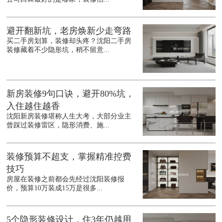
避开翻新坑，老房焕新少走弯路
买二手房划算，装修却头疼？沈阳二手房
装修藏着不少隐形坑，稍不留意...
新房装修9句口诀，避开80%坑，
入住越住越香
沈阳新房装修堪称人生大考，大部分业主
曾踩过装修雷区，隐形消费、施...
装修预算不超支，掌握精准控费
技巧
房屋在装修之前都会先经过沈阳装修报
价，预算10万装成15万是很多...
5个隐形装修设计，住3年仍越用