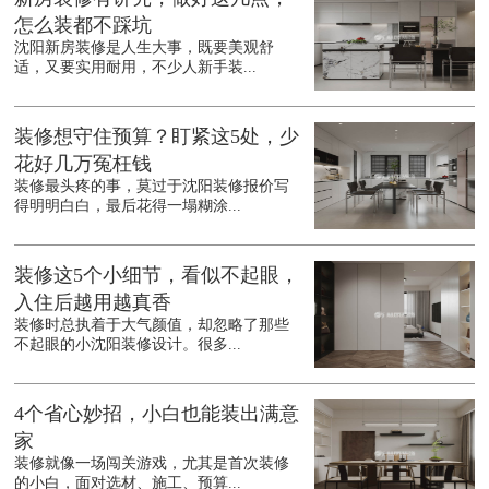
怎么装都不踩坑
沈阳新房装修是人生大事，既要美观舒
适，又要实用耐用，不少人新手装...
装修想守住预算？盯紧这5处，少
花好几万冤枉钱
装修最头疼的事，莫过于沈阳装修报价写
得明明白白，最后花得一塌糊涂...
装修这5个小细节，看似不起眼，
入住后越用越真香
装修时总执着于大气颜值，却忽略了那些
不起眼的小沈阳装修设计。很多...
4个省心妙招，小白也能装出满意
家
装修就像一场闯关游戏，尤其是首次装修
的小白，面对选材、施工、预算...