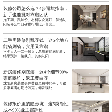
装修公司怎么选？4步避坑指南，
新手也能挑对靠谱团队
拖工期、乱加价、材料以次充好，筛选沈
阳装修公司口碑排行堪比开盲盒...
二手房装修别乱花钱，这5个地方
能省则省，实用又靠谱
不少人入手二手房后，总想着彻底翻新，
结果预算一路飙升。其实沈阳二...
新房装修别瞎装，这4个细节90%
家庭踩坑，返工费白花
沈阳新房装修是件费钱又费神的事，可很
多家庭满心期待装完，却发现处...
装修报价里的隐形坑，这5类隐性
成本90%业主都踩过