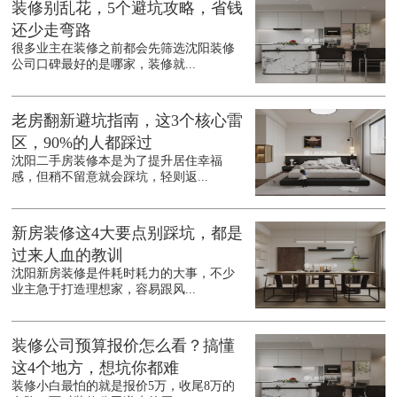
装修别乱花，5个避坑攻略，省钱
还少走弯路
很多业主在装修之前都会先筛选沈阳装修
公司口碑最好的是哪家，装修就...
老房翻新避坑指南，这3个核心雷
区，90%的人都踩过
沈阳二手房装修本是为了提升居住幸福
感，但稍不留意就会踩坑，轻则返...
新房装修这4大要点别踩坑，都是
过来人血的教训
沈阳新房装修是件耗时耗力的大事，不少
业主急于打造理想家，容易跟风...
装修公司预算报价怎么看？搞懂
这4个地方，想坑你都难
装修小白最怕的就是报价5万，收尾8万的