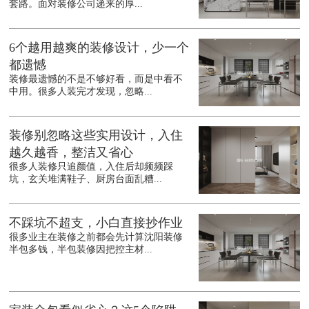
套路。面对装修公司递来的厚...
6个越用越爽的装修设计，少一个
都遗憾
装修最遗憾的不是不够好看，而是中看不
中用。很多人装完才发现，忽略...
装修别忽略这些实用设计，入住
越久越香，整洁又省心
很多人装修只追颜值，入住后却频频踩
坑，玄关堆满鞋子、厨房台面乱糟...
不踩坑不超支，小白直接抄作业
很多业主在装修之前都会先计算沈阳装修
半包多钱，半包装修因把控主材...