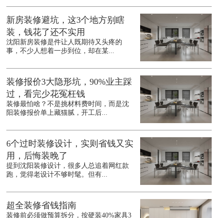
新房装修避坑，这3个地方别瞎
装，钱花了还不实用
沈阳新房装修是件让人既期待又头疼的
事，不少人想着一步到位，却在某...
装修报价3大隐形坑，90%业主踩
过，看完少花冤枉钱
装修最怕啥？不是挑材料费时间，而是沈
阳装修报价单上藏猫腻，开工后...
6个过时装修设计，实则省钱又实
用，后悔装晚了
提到沈阳装修设计，很多人总追着网红款
跑，觉得老设计不够时髦。但有...
超全装修省钱指南
装修前必须做预算拆分，按硬装40%家具3