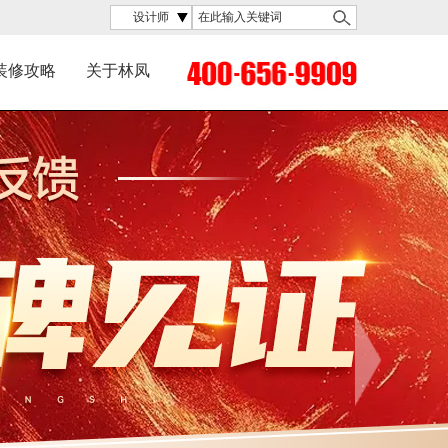
设计师
装修攻略
关于林凤