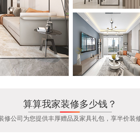
算算我家装修多少钱？
装修公司为您提供丰厚赠品及家具礼包，享半价装