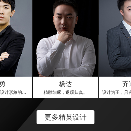
勇
杨达
齐
用抽象的思维去设计形象的事物
精雕细琢，返璞归真。
更多精英设计