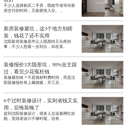
不少人选择购买二手房，既能节省等待新
房交付的时间，又能更快入住。...
新房装修避坑，这3个地方别瞎
装，钱花了还不实用
沈阳新房装修是件让人既期待又头疼的
事，不少人想着一步到位，却在某...
装修报价3大隐形坑，90%业主踩
过，看完少花冤枉钱
装修最怕啥？不是挑材料费时间，而是沈
阳装修报价单上藏猫腻，开工后...
6个过时装修设计，实则省钱又实
用，后悔装晚了
提到沈阳装修设计，很多人总追着网红款
跑，觉得老设计不够时髦。但有...