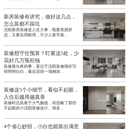
新房装修有讲究，做好这几点，
怎么装都不踩坑
沈阳新房装修是人生大事，既要美观舒
适，又要实用耐用，不少人新手装...
装修想守住预算？盯紧这5处，少
花好几万冤枉钱
装修最头疼的事，莫过于沈阳装修报价写
得明明白白，最后花得一塌糊涂...
装修这5个小细节，看似不起眼，
入住后越用越真香
装修时总执着于大气颜值，却忽略了那些
不起眼的小沈阳装修设计。很多...
4个省心妙招，小白也能装出满意