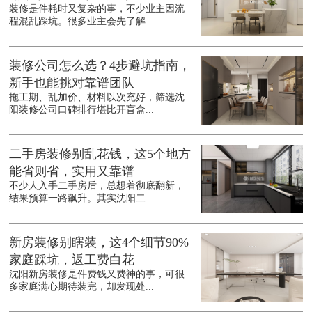
装修是件耗时又复杂的事，不少业主因流
程混乱踩坑。很多业主会先了解...
装修公司怎么选？4步避坑指南，
新手也能挑对靠谱团队
拖工期、乱加价、材料以次充好，筛选沈
阳装修公司口碑排行堪比开盲盒...
二手房装修别乱花钱，这5个地方
能省则省，实用又靠谱
不少人入手二手房后，总想着彻底翻新，
结果预算一路飙升。其实沈阳二...
新房装修别瞎装，这4个细节90%
家庭踩坑，返工费白花
沈阳新房装修是件费钱又费神的事，可很
多家庭满心期待装完，却发现处...