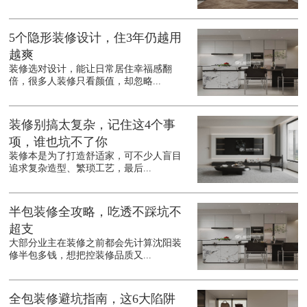
5个隐形装修设计，住3年仍越用
越爽
装修选对设计，能让日常居住幸福感翻
倍，很多人装修只看颜值，却忽略...
装修别搞太复杂，记住这4个事
项，谁也坑不了你
装修本是为了打造舒适家，可不少人盲目
追求复杂造型、繁琐工艺，最后...
半包装修全攻略，吃透不踩坑不
超支
大部分业主在装修之前都会先计算沈阳装
修半包多钱，想把控装修品质又...
全包装修避坑指南，这6大陷阱