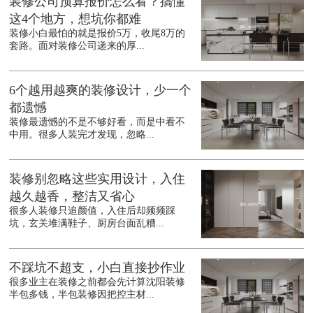
装修公司预算报价怎么看？搞懂
这4个地方，想坑你都难
装修小白最怕的就是报价5万，收尾8万的
套路。面对装修公司递来的厚...
6个越用越爽的装修设计，少一个
都遗憾
装修最遗憾的不是不够好看，而是中看不
中用。很多人装完才发现，忽略...
装修别忽略这些实用设计，入住
越久越香，整洁又省心
很多人装修只追颜值，入住后却频频踩
坑，玄关堆满鞋子、厨房台面乱糟...
不踩坑不超支，小白直接抄作业
很多业主在装修之前都会先计算沈阳装修
半包多钱，半包装修因把控主材...