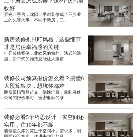
二手房要怎么装修？这5个诀窍请
收好
买完二手房，沈阳二手房装修成了不少业
主的头等大事。不同于新房，二...
新房装修别只盯风格，这些细节
才是居住幸福感的关键
打开装修案例，北欧风的简约、法式的浪
漫、新中式的雅致总能让人眼前...
装修公司预算报价怎么看？搞懂6
大预算板块，想坑你都难
装修最怕预算超支、隐性消费，拿到装修
公司的报价单时，密密麻麻的条...
装修必看5个巧思设计，省空间还
实用，住10年都不腻
装修最头疼的莫过于空间小、需求多，明
明面积不算小，住进去却到处乱...