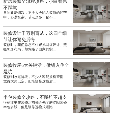
新房装修全流程攻略，小白看完
不踩坑
拿到新房钥匙，不少人会陷入装修的迷茫
中，步骤繁杂、节点众多，稍不...
装修设计千万别盲从，这四个细
节让你避免后悔
装修时，我们总忍不住跟风网红设计、照
搬邻居布局，却忽略了自家的实...
装修收尾6大关键活，做错入住全
是坑
装修到收尾阶段，不少人容易放松警惕，
觉得大局已定。但恰恰是这最后...
半包装修全攻略，不踩坑不超支
很多业主在装修之前都会先了解沈阳装修
半包多钱，但是装修选模式堪比...