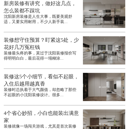
新房装修有讲究，做好这几点，
怎么装都不踩坑
沈阳新房装修是人生大事，既要美观舒
适，又要实用耐用，不少人新手装...
装修想守住预算？盯紧这5处，少
花好几万冤枉钱
装修最头疼的事，莫过于沈阳装修报价写
得明明白白，最后花得一塌糊涂...
装修这5个小细节，看似不起眼，
入住后越用越真香
装修时总执着于大气颜值，却忽略了那些
不起眼的小沈阳装修设计。很多...
4个省心妙招，小白也能装出满意
家
装修就像一场闯关游戏，尤其是首次装修