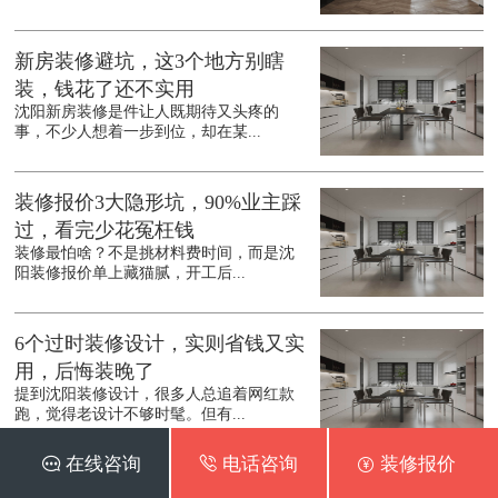
新房装修避坑，这3个地方别瞎
装，钱花了还不实用
沈阳新房装修是件让人既期待又头疼的
事，不少人想着一步到位，却在某...
装修报价3大隐形坑，90%业主踩
过，看完少花冤枉钱
装修最怕啥？不是挑材料费时间，而是沈
阳装修报价单上藏猫腻，开工后...
6个过时装修设计，实则省钱又实
用，后悔装晚了
提到沈阳装修设计，很多人总追着网红款
跑，觉得老设计不够时髦。但有...
 在线咨询
 电话咨询
 装修报价
超全装修省钱指南