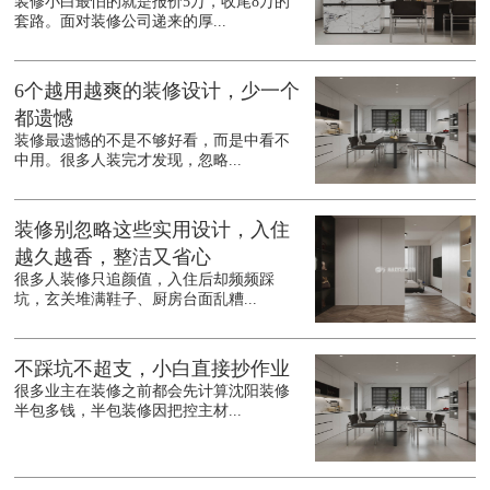
装修小白最怕的就是报价5万，收尾8万的
套路。面对装修公司递来的厚...
6个越用越爽的装修设计，少一个
都遗憾
装修最遗憾的不是不够好看，而是中看不
中用。很多人装完才发现，忽略...
装修别忽略这些实用设计，入住
越久越香，整洁又省心
很多人装修只追颜值，入住后却频频踩
坑，玄关堆满鞋子、厨房台面乱糟...
不踩坑不超支，小白直接抄作业
很多业主在装修之前都会先计算沈阳装修
半包多钱，半包装修因把控主材...