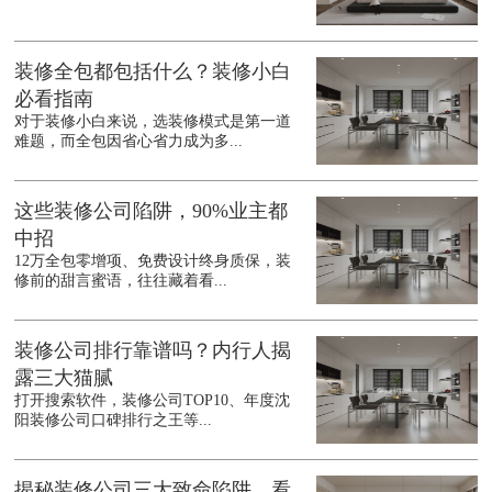
装修全包都包括什么？装修小白
必看指南
对于装修小白来说，选装修模式是第一道
难题，而全包因省心省力成为多...
这些装修公司陷阱，90%业主都
中招
12万全包零增项、免费设计终身质保，装
修前的甜言蜜语，往往藏着看...
装修公司排行靠谱吗？内行人揭
露三大猫腻
打开搜索软件，装修公司TOP10、年度沈
阳装修公司口碑排行之王等...
揭秘装修公司三大致命陷阱，看