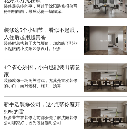
花好几万冤枉钱
装修最头疼的事，莫过于沈阳装修报价写
得明明白白，最后花得一塌糊涂...
装修这5个小细节，看似不起眼，
入住后越用越真香
装修时总执着于大气颜值，却忽略了那些
不起眼的小沈阳装修设计。很多...
4个省心妙招，小白也能装出满意
家
装修就像一场闯关游戏，尤其是首次装修
的小白，面对选材、施工、预算...
新手选装修公司，这4点帮你避开
90%的雷
很多业主在装修之前都会先了解沈阳装修
公司哪家好，因为装修选对公司...