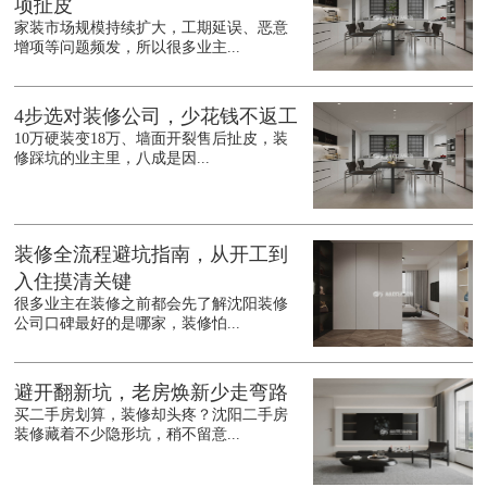
项扯皮
家装市场规模持续扩大，工期延误、恶意
增项等问题频发，所以很多业主...
4步选对装修公司，少花钱不返工
10万硬装变18万、墙面开裂售后扯皮，装
修踩坑的业主里，八成是因...
装修全流程避坑指南，从开工到
入住摸清关键
很多业主在装修之前都会先了解沈阳装修
公司口碑最好的是哪家，装修怕...
避开翻新坑，老房焕新少走弯路
买二手房划算，装修却头疼？沈阳二手房
装修藏着不少隐形坑，稍不留意...