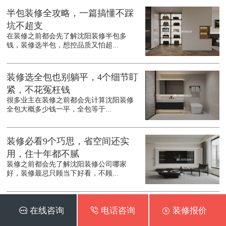
半包装修全攻略，一篇搞懂不踩
坑不超支
在装修之前都会先了解沈阳装修半包多
钱，装修选半包，想控品质又怕超...
装修选全包也别躺平，4个细节盯
紧，不花冤枉钱
很多业主在装修之前都会先计算沈阳装修
全包大概多少钱一平，全包等于...
装修必看9个巧思，省空间还实
用，住十年都不腻
装修之前都会先了解沈阳装修公司哪家
好，装修最忌只顾当下好看，不顾...
装修中这3种做法，早该被淘汰
 在线咨询
 电话咨询
 装修报价
了，谁做谁后悔