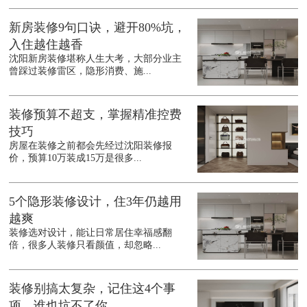
新房装修9句口诀，避开80%坑，
入住越住越香
沈阳新房装修堪称人生大考，大部分业主
曾踩过装修雷区，隐形消费、施...
装修预算不超支，掌握精准控费
技巧
房屋在装修之前都会先经过沈阳装修报
价，预算10万装成15万是很多...
5个隐形装修设计，住3年仍越用
越爽
装修选对设计，能让日常居住幸福感翻
倍，很多人装修只看颜值，却忽略...
装修别搞太复杂，记住这4个事
项，谁也坑不了你