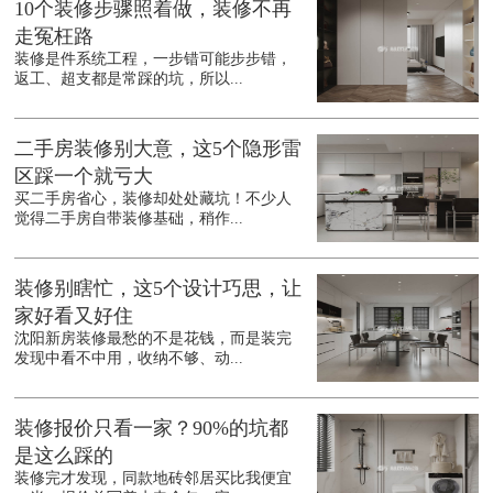
10个装修步骤照着做，装修不再
走冤枉路
装修是件系统工程，一步错可能步步错，
返工、超支都是常踩的坑，所以...
二手房装修别大意，这5个隐形雷
区踩一个就亏大
买二手房省心，装修却处处藏坑！不少人
觉得二手房自带装修基础，稍作...
装修别瞎忙，这5个设计巧思，让
家好看又好住
沈阳新房装修最愁的不是花钱，而是装完
发现中看不中用，收纳不够、动...
装修报价只看一家？90%的坑都
是这么踩的
装修完才发现，同款地砖邻居买比我便宜