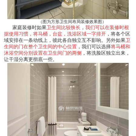
（图为方形卫生间布局装修效果图）
家庭装修时如果
卫生间比较狭长
，
我们可以在装修时根
据使用习惯，将马桶，台盆，洗浴区域一字排开
，将各个区
域安排在一条动线上，彼此各自独立互不影响。另外如果
卫
生间的门在整个卫生间的中心位置
，我们可以选择
将马桶和
沐浴空间分别设置在卫生间门的两侧
，将洗脸区独立出来，
让干湿分离更彻底一些。