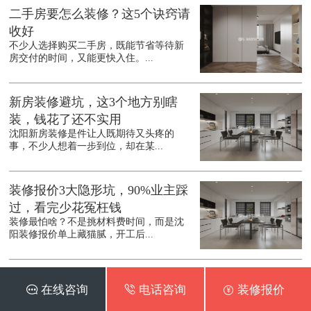
二手房要怎么装修？这5个诀窍请
收好
不少人选择购买二手房，既能节省等待新
房交付的时间，又能更快入住。...
新房装修避坑，这3个地方别瞎
装，钱花了还不实用
沈阳新房装修是件让人既期待又头疼的
事，不少人想着一步到位，却在某...
装修报价3大隐形坑，90%业主踩
过，看完少花冤枉钱
装修最怕啥？不是挑材料费时间，而是沈
阳装修报价单上藏猫腻，开工后...
6个过时装修设计，实则省钱又实
 在线咨询
 电话咨询
 装修报价
用，后悔装晚了
提到沈阳装修设计，很多人总追着网红款