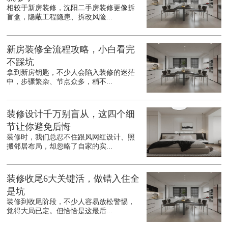
相较于新房装修，沈阳二手房装修更像拆
盲盒，隐蔽工程隐患、拆改风险...
新房装修全流程攻略，小白看完
不踩坑
拿到新房钥匙，不少人会陷入装修的迷茫
中，步骤繁杂、节点众多，稍不...
装修设计千万别盲从，这四个细
节让你避免后悔
装修时，我们总忍不住跟风网红设计、照
搬邻居布局，却忽略了自家的实...
装修收尾6大关键活，做错入住全
是坑
装修到收尾阶段，不少人容易放松警惕，
觉得大局已定。但恰恰是这最后...