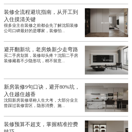
装修全流程避坑指南，从开工到
入住摸清关键
很多业主在装修之前都会先了解沈阳装修
公司口碑最好的是哪家，装修怕...
避开翻新坑，老房焕新少走弯路
买二手房划算，装修却头疼？沈阳二手房
装修藏着不少隐形坑，稍不留意...
新房装修9句口诀，避开80%坑，
入住越住越香
沈阳新房装修堪称人生大考，大部分业主
曾踩过装修雷区，隐形消费、施...
装修预算不超支，掌握精准控费
技巧