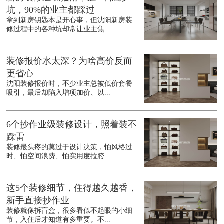
坑，90%的业主都踩过
拿到新房钥匙本是开心事，但沈阳新房装
修过程中的各种坑却常让业主焦...
装修报价水太深？为啥高价反而
更省心
沈阳装修报价时，不少业主总被低价套餐
吸引，最后却陷入增项加价、以...
6个抄作业级装修设计，照着装不
踩雷
装修最头疼的莫过于设计决策，怕风格过
时、怕空间浪费、怕实用度拉胯...
这5个装修细节，住得越久越香，
新手直接抄作业
装修就像拆盲盒，很多看似不起眼的小细
节，入住后才知道有多重要。不...