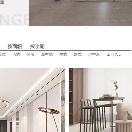
按面积
按功能
美式
港式
轻奢
新中式
中式
欧式
地中海
工业风
田