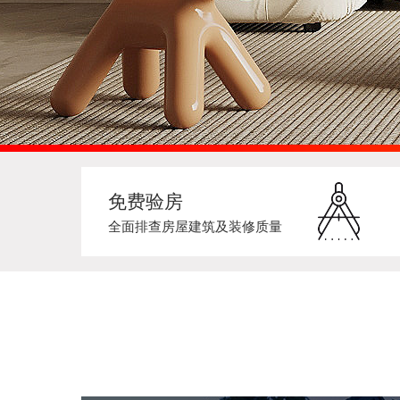
免费验房
全面排查房屋建筑及装修质量