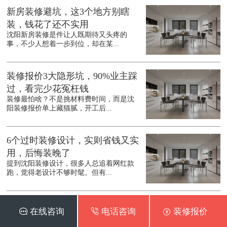
新房装修避坑，这3个地方别瞎
装，钱花了还不实用
沈阳新房装修是件让人既期待又头疼的
事，不少人想着一步到位，却在某...
装修报价3大隐形坑，90%业主踩
过，看完少花冤枉钱
装修最怕啥？不是挑材料费时间，而是沈
阳装修报价单上藏猫腻，开工后...
6个过时装修设计，实则省钱又实
用，后悔装晚了
提到沈阳装修设计，很多人总追着网红款
跑，觉得老设计不够时髦。但有...
超全装修省钱指南
 在线咨询
 电话咨询
 装修报价
装修前必须做预算拆分，按硬装40%家具3
0%软装30%分配资金，...