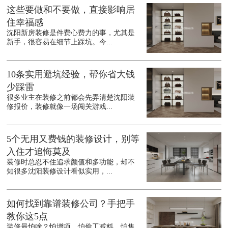
这些要做和不要做，直接影响居
住幸福感
沈阳新房装修是件费心费力的事，尤其是
新手，很容易在细节上踩坑。今...
10条实用避坑经验，帮你省大钱
少踩雷
很多业主在装修之前都会先弄清楚沈阳装
修报价，装修就像一场闯关游戏...
5个无用又费钱的装修设计，别等
入住才追悔莫及
装修时总忍不住追求颜值和多功能，却不
知很多沈阳装修设计看似实用，...
如何找到靠谱装修公司？手把手
教你这5点
装修最怕啥？怕增项、怕偷工减料、怕售