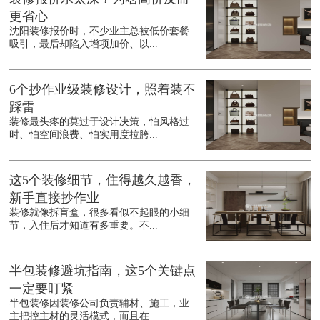
更省心
沈阳装修报价时，不少业主总被低价套餐
吸引，最后却陷入增项加价、以...
6个抄作业级装修设计，照着装不
踩雷
装修最头疼的莫过于设计决策，怕风格过
时、怕空间浪费、怕实用度拉胯...
这5个装修细节，住得越久越香，
新手直接抄作业
装修就像拆盲盒，很多看似不起眼的小细
节，入住后才知道有多重要。不...
半包装修避坑指南，这5个关键点
一定要盯紧
半包装修因装修公司负责辅材、施工，业
主把控主材的灵活模式，而且在...