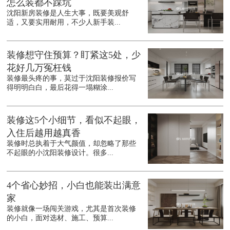
怎么装都不踩坑
沈阳新房装修是人生大事，既要美观舒
适，又要实用耐用，不少人新手装...
装修想守住预算？盯紧这5处，少
花好几万冤枉钱
装修最头疼的事，莫过于沈阳装修报价写
得明明白白，最后花得一塌糊涂...
装修这5个小细节，看似不起眼，
入住后越用越真香
装修时总执着于大气颜值，却忽略了那些
不起眼的小沈阳装修设计。很多...
4个省心妙招，小白也能装出满意
家
装修就像一场闯关游戏，尤其是首次装修
的小白，面对选材、施工、预算...