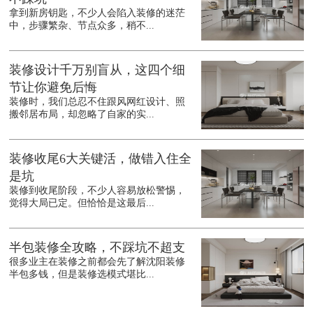
拿到新房钥匙，不少人会陷入装修的迷茫
中，步骤繁杂、节点众多，稍不...
装修设计千万别盲从，这四个细
节让你避免后悔
装修时，我们总忍不住跟风网红设计、照
搬邻居布局，却忽略了自家的实...
装修收尾6大关键活，做错入住全
是坑
装修到收尾阶段，不少人容易放松警惕，
觉得大局已定。但恰恰是这最后...
半包装修全攻略，不踩坑不超支
很多业主在装修之前都会先了解沈阳装修
半包多钱，但是装修选模式堪比...