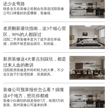
还少走弯路
很多业主在装修之前都会先筛选沈阳装修
公司口碑最好的是哪家，装修就...
老房翻新避坑指南，这3个核心雷
区，90%的人都踩过
沈阳二手房装修本是为了提升居住幸福
感，但稍不留意就会踩坑，轻则返...
新房装修这4大要点别踩坑，都是
过来人血的教训
沈阳新房装修是件耗时耗力的大事，不少
业主急于打造理想家，容易跟风...
装修公司预算报价怎么看？搞懂
这4个地方，想坑你都难
装修小白最怕的就是报价5万，收尾8万的
套路。面对装修公司递来的厚...