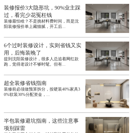
装修报价3大隐形坑，90%业主踩
过，看完少花冤枉钱
装修最怕啥？不是挑材料费时间，而是沈
阳装修报价单上藏猫腻，开工后...
6个过时装修设计，实则省钱又实
用，后悔装晚了
提到沈阳装修设计，很多人总追着网红款
跑，觉得老设计不够时髦。但有...
超全装修省钱指南
装修前必须做预算拆分，按硬装40%家具3
0%软装30%分配资金，...
半包装修避坑指南，这些注意事
项别踩雷