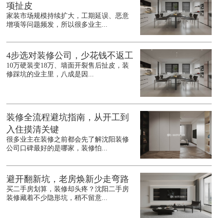
项扯皮
家装市场规模持续扩大，工期延误、恶意
增项等问题频发，所以很多业主...
4步选对装修公司，少花钱不返工
10万硬装变18万、墙面开裂售后扯皮，装
修踩坑的业主里，八成是因...
装修全流程避坑指南，从开工到
入住摸清关键
很多业主在装修之前都会先了解沈阳装修
公司口碑最好的是哪家，装修怕...
避开翻新坑，老房焕新少走弯路
买二手房划算，装修却头疼？沈阳二手房
装修藏着不少隐形坑，稍不留意...