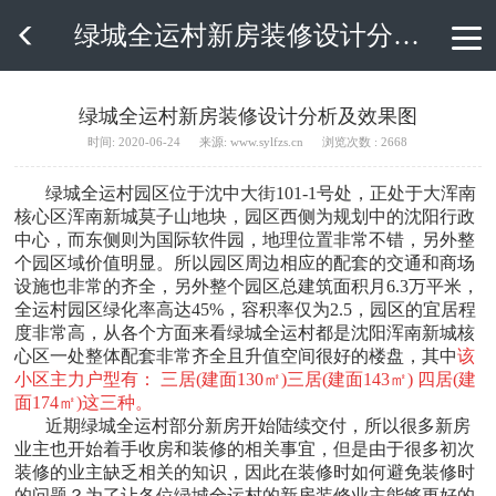
绿城全运村新房装修设计分析及效果图

绿城全运村新房装修设计分析及效果图
时间: 2020-06-24
来源: www.sylfzs.cn
浏览次数 : 2668
绿城全运村园区位于沈中大街101-1号处，正处于大浑南
核心区浑南新城莫子山地块，园区西侧为规划中的沈阳行政
中心，而东侧则为国际软件园，地理位置非常不错，另外整
个园区域价值明显。所以园区周边相应的配套的交通和商场
设施也非常的齐全，另外整个园区总建筑面积月6.3万平米，
全运村园区绿化率高达45%，容积率仅为2.5，园区的宜居程
度非常高，从各个方面来看绿城全运村都是沈阳浑南新城核
心区一处整体配套非常齐全且升值空间很好的楼盘，其中
该
小区主力户型有： 三居(建面130㎡)三居(建面143㎡) 四居(建
面174㎡)这三种。
近期绿城全运村部分新房开始陆续交付，所以很多新房
业主也开始着手收房和装修的相关事宜，但是由于很多初次
装修的业主缺乏相关的知识，因此在装修时如何避免装修时
的问题？为了让各位绿城全运村的新房装修业主能够更好的