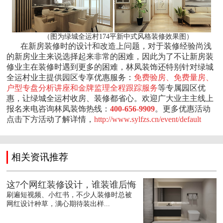
（图为绿城全运村174平新中式风格装修效果图）
在新房装修时的设计和改造上问题，对于装修经验尚浅
的新房业主来说选择起来非常的困难，因此为了不让新房装
修业主在装修时遇到更多的困难，林凤装饰还特别针对绿城
全运村业主提供园区专享优惠服务：
免费验房、免费量房、
户型专盘分析讲座和金牌监理全程跟踪服务
等专属园区优
惠，让绿城全运村收房、装修都省心。欢迎广大业主主线上
报名来电咨询林凤装饰热线：
400-656-9909
。更多优惠活动
点击下方活动了解详情，
http://www.sylfzs.cn/event/default
相关资讯推荐
这7个网红装修设计，谁装谁后悔
刷遍短视频、小红书，不少人装修时总被
网红设计种草，满心期待装出样...