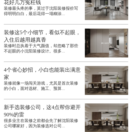
花好几万冤枉钱
装修最头疼的事，莫过于沈阳装修报价写
得明明白白，最后花得一塌糊涂...
装修这5个小细节，看似不起眼，
入住后越用越真香
装修时总执着于大气颜值，却忽略了那些
不起眼的小沈阳装修设计。很多...
4个省心妙招，小白也能装出满意
家
装修就像一场闯关游戏，尤其是首次装修
的小白，面对选材、施工、预算...
新手选装修公司，这4点帮你避开
90%的雷
很多业主在装修之前都会先了解沈阳装修
公司哪家好，因为装修选对公司...