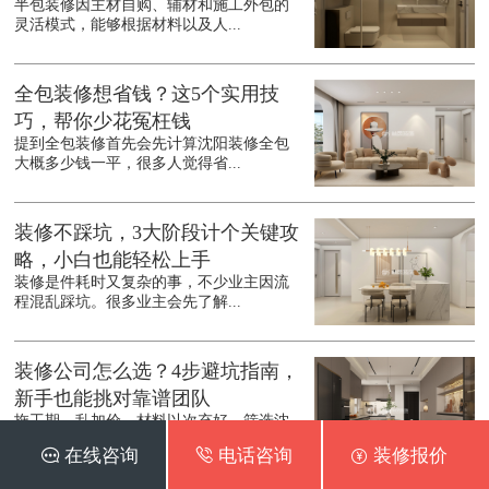
半包装修因主材自购、辅材和施工外包的
灵活模式，能够根据材料以及人...
全包装修想省钱？这5个实用技
巧，帮你少花冤枉钱
提到全包装修首先会先计算沈阳装修全包
大概多少钱一平，很多人觉得省...
装修不踩坑，3大阶段计个关键攻
略，小白也能轻松上手
装修是件耗时又复杂的事，不少业主因流
程混乱踩坑。很多业主会先了解...
装修公司怎么选？4步避坑指南，
新手也能挑对靠谱团队
拖工期、乱加价、材料以次充好，筛选沈
阳装修公司口碑排行堪比开盲盒...
 在线咨询
 电话咨询
 装修报价