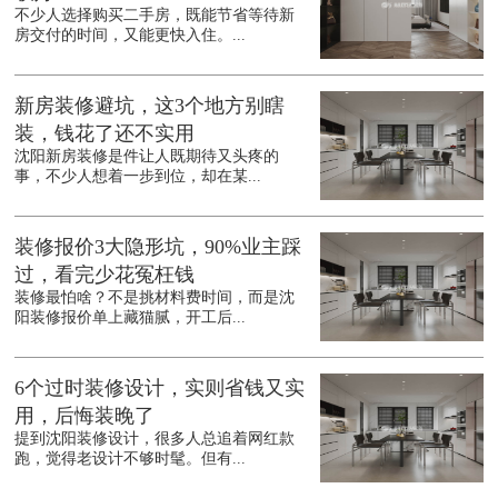
不少人选择购买二手房，既能节省等待新
房交付的时间，又能更快入住。...
新房装修避坑，这3个地方别瞎
装，钱花了还不实用
沈阳新房装修是件让人既期待又头疼的
事，不少人想着一步到位，却在某...
装修报价3大隐形坑，90%业主踩
过，看完少花冤枉钱
装修最怕啥？不是挑材料费时间，而是沈
阳装修报价单上藏猫腻，开工后...
6个过时装修设计，实则省钱又实
用，后悔装晚了
提到沈阳装修设计，很多人总追着网红款
跑，觉得老设计不够时髦。但有...