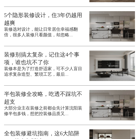
5个隐形装修设计，住3年仍越用
越爽
装修选对设计，能让日常居住幸福感翻
倍，很多人装修只看颜值，却忽略...
装修别搞太复杂，记住这4个事
项，谁也坑不了你
装修本是为了打造舒适家，可不少人盲目
追求复杂造型、繁琐工艺，最后...
半包装修全攻略，吃透不踩坑不
超支
大部分业主在装修之前都会先计算沈阳装
修半包多钱，想把控装修品质又...
全包装修避坑指南，这6大陷阱