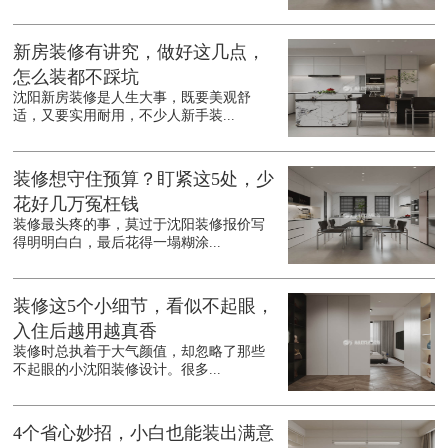
新房装修有讲究，做好这几点，
怎么装都不踩坑
沈阳新房装修是人生大事，既要美观舒
适，又要实用耐用，不少人新手装...
装修想守住预算？盯紧这5处，少
花好几万冤枉钱
装修最头疼的事，莫过于沈阳装修报价写
得明明白白，最后花得一塌糊涂...
装修这5个小细节，看似不起眼，
入住后越用越真香
装修时总执着于大气颜值，却忽略了那些
不起眼的小沈阳装修设计。很多...
4个省心妙招，小白也能装出满意