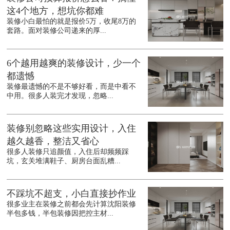
这4个地方，想坑你都难
装修小白最怕的就是报价5万，收尾8万的
套路。面对装修公司递来的厚...
6个越用越爽的装修设计，少一个
都遗憾
装修最遗憾的不是不够好看，而是中看不
中用。很多人装完才发现，忽略...
装修别忽略这些实用设计，入住
越久越香，整洁又省心
很多人装修只追颜值，入住后却频频踩
坑，玄关堆满鞋子、厨房台面乱糟...
不踩坑不超支，小白直接抄作业
很多业主在装修之前都会先计算沈阳装修
半包多钱，半包装修因把控主材...