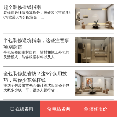
超全装修省钱指南
装修前必须做预算拆分，按硬装40%家具3
0%软装30%分配资金，...
半包装修避坑指南，这些注意事
项别踩雷
半包装修因主材自购、辅材和施工外包的
灵活模式，能够根据材料以及人...
全包装修想省钱？这5个实用技
巧，帮你少花冤枉钱
提到全包装修首先会先计算沈阳装修全包
大概多少钱一平，很多人觉得省...
装修不踩坑，3大阶段计个关键攻
 在线咨询
 电话咨询
 装修报价
略，小白也能轻松上手