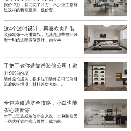
报价12万，装完花了21万，不少业主都有
过这样的装修噩梦。低价套...
这4个过时设计，再喜欢也别装
装修就像一场排雷战，尤其是那些曾经风
靡一时的沈阳装修设计，如今早...
手把手教你选靠谱装修公司！避
开90%的坑
装修最怕遇坑，很多沈阳装修公司低价引
流后疯狂增项、材料以次充好、...
全包装修避坑全攻略，小白也能
省心装新家
对于上班族或装修小白来说，全包装修因
一站式托管的省心属性，成为家...