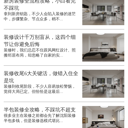
新房装修全流程攻略，小白看完
不踩坑
拿到新房钥匙，不少人会陷入装修的迷茫
中，步骤繁杂、节点众多，稍不...
装修设计千万别盲从，这四个细
节让你避免后悔
装修时，我们总忍不住跟风网红设计、照
搬邻居布局，却忽略了自家的实...
装修收尾6大关键活，做错入住全
是坑
装修到收尾阶段，不少人容易放松警惕，
觉得大局已定。但恰恰是这最后...
半包装修全攻略，不踩坑不超支
很多业主在装修之前都会先了解沈阳装修
半包多钱，但是装修选模式堪比...