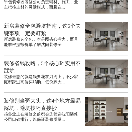
半包装修因装修公司负责辅材、施工，业
主把控主材的灵活模式，而且在...
新房装修全包避坑指南，这6个关
键事项一定要盯紧
新房装修选全包，本是图省心省力，而且
能够根据报价单了解沈阳装修全...
装修省钱攻略，5个核心环实用不
踩坑
装修最愁的就是钱要花在刀刃上，不少家
庭都踩过高价买鸡肋、低价踩大...
装修别当冤大头，这4个地方最易
踩坑，避坑技巧直接抄
很多业主在装修之前都会先筛选沈阳装修
公司口碑排行，以保证装修质量...