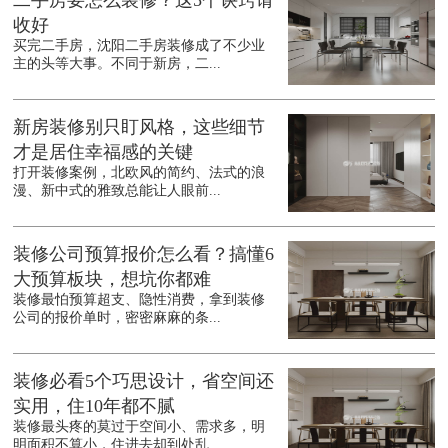
二手房要怎么装修？这5个诀窍请
收好
买完二手房，沈阳二手房装修成了不少业
主的头等大事。不同于新房，二...
新房装修别只盯风格，这些细节
才是居住幸福感的关键
打开装修案例，北欧风的简约、法式的浪
漫、新中式的雅致总能让人眼前...
装修公司预算报价怎么看？搞懂6
大预算板块，想坑你都难
装修最怕预算超支、隐性消费，拿到装修
公司的报价单时，密密麻麻的条...
装修必看5个巧思设计，省空间还
实用，住10年都不腻
装修最头疼的莫过于空间小、需求多，明
明面积不算小，住进去却到处乱...