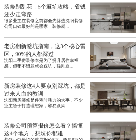
装修别乱花，5个避坑攻略，省钱
还少走弯路
很多业主在装修之前都会先筛选沈阳装修
公司口碑最好的是哪家，装修就...
老房翻新避坑指南，这3个核心雷
区，90%的人都踩过
沈阳二手房装修本是为了提升居住幸福
感，但稍不留意就会踩坑，轻则返...
新房装修这4大要点别踩坑，都是
过来人血的教训
沈阳新房装修是件耗时耗力的大事，不少
业主急于打造理想家，容易跟风...
装修公司预算报价怎么看？搞懂
这4个地方，想坑你都难
装修小白最怕的就是报价5万，收尾8万的