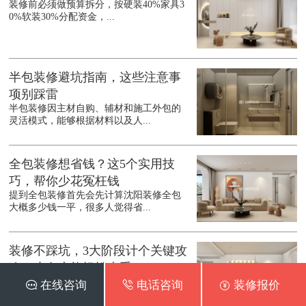
装修前必须做预算拆分，按硬装40%家具3
0%软装30%分配资金，...
半包装修避坑指南，这些注意事
项别踩雷
半包装修因主材自购、辅材和施工外包的
灵活模式，能够根据材料以及人...
全包装修想省钱？这5个实用技
巧，帮你少花冤枉钱
提到全包装修首先会先计算沈阳装修全包
大概多少钱一平，很多人觉得省...
装修不踩坑，3大阶段计个关键攻
略，小白也能轻松上手
装修是件耗时又复杂的事，不少业主因流
 在线咨询
 电话咨询
 装修报价
程混乱踩坑。很多业主会先了解...