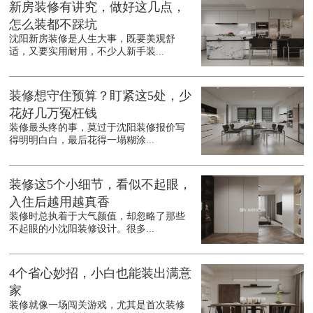
新房装修有讲究，做好这几点，
怎么装都不踩坑
沈阳新房装修是人生大事，既要美观舒
适，又要实用耐用，不少人新手装...
装修想守住预算？盯紧这5处，少
花好几万冤枉钱
装修最头疼的事，莫过于沈阳装修报价写
得明明白白，最后花得一塌糊涂...
装修这5个小细节，看似不起眼，
入住后越用越真香
装修时总执着于大气颜值，却忽略了那些
不起眼的小沈阳装修设计。很多...
4个省心妙招，小白也能装出满意
家
装修就像一场闯关游戏，尤其是首次装修