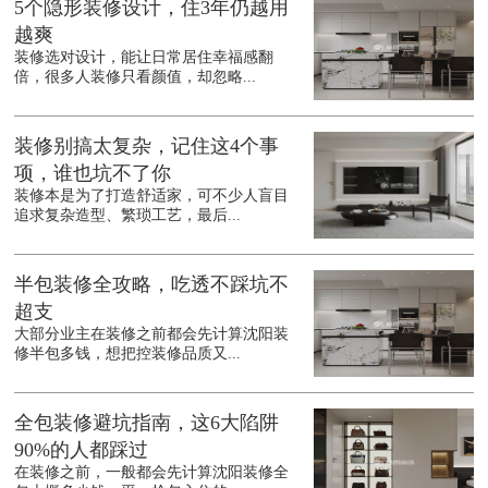
5个隐形装修设计，住3年仍越用
越爽
装修选对设计，能让日常居住幸福感翻
倍，很多人装修只看颜值，却忽略...
装修别搞太复杂，记住这4个事
项，谁也坑不了你
装修本是为了打造舒适家，可不少人盲目
追求复杂造型、繁琐工艺，最后...
半包装修全攻略，吃透不踩坑不
超支
大部分业主在装修之前都会先计算沈阳装
修半包多钱，想把控装修品质又...
全包装修避坑指南，这6大陷阱
90%的人都踩过
在装修之前，一般都会先计算沈阳装修全