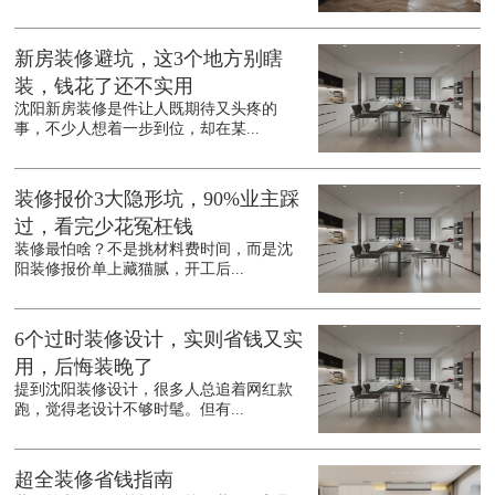
新房装修避坑，这3个地方别瞎
装，钱花了还不实用
沈阳新房装修是件让人既期待又头疼的
事，不少人想着一步到位，却在某...
装修报价3大隐形坑，90%业主踩
过，看完少花冤枉钱
装修最怕啥？不是挑材料费时间，而是沈
阳装修报价单上藏猫腻，开工后...
6个过时装修设计，实则省钱又实
用，后悔装晚了
提到沈阳装修设计，很多人总追着网红款
跑，觉得老设计不够时髦。但有...
超全装修省钱指南